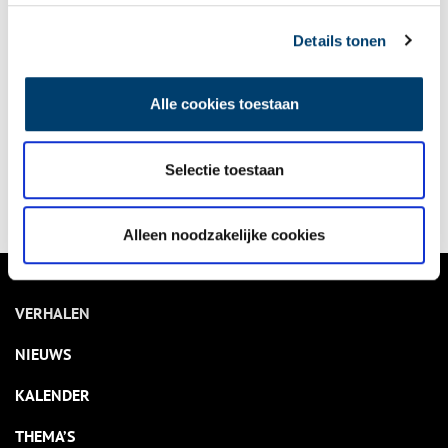
Details tonen
Onheilspellende tijden in de Gouden Eeuw
Het kan spoken langs de kust van de Noordzee, vraag het maar
aan de inwoners van de kustgebieden. En met elke storm is
Alle cookies toestaan
het weer spannend wat er allemaal op het strand aanspoelt.
7 min
Selectie toestaan
Alleen noodzakelijke cookies
VERHALEN
NIEUWS
KALENDER
THEMA’S