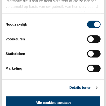
informatie die u aan ze heeft verstrekt of die ze hebben
verzameld op basis van uw gebruik van hun services. U
gaat akkoord met de cookies en het
privacystatement
als u onze website blijft gebruiken.
Toestemmingsselectie
Noodzakelijk
Voorkeuren
Statistieken
Marketing
Details tonen
Hondsbossche Zeewering, detail met basaltzuiltjes en werkspoor, Dirk Trap, ca.
1960. Beeld: Collectie Hoogheemraadschap Hollands Noorderkwartier.
Alle cookies toestaan