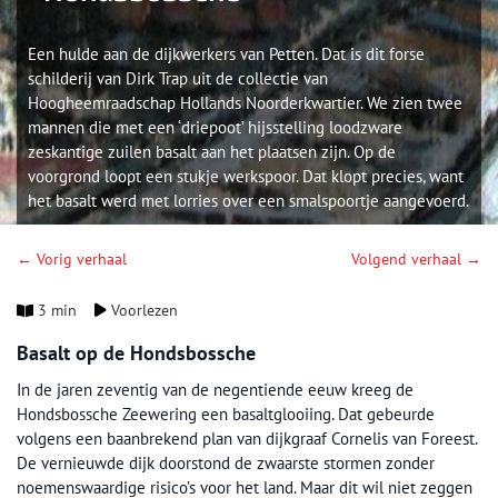
Een hulde aan de dijkwerkers van Petten. Dat is dit forse
schilderij van Dirk Trap uit de collectie van
Hoogheemraadschap Hollands Noorderkwartier. We zien twee
mannen die met een ‘driepoot’ hijsstelling loodzware
zeskantige zuilen basalt aan het plaatsen zijn. Op de
voorgrond loopt een stukje werkspoor. Dat klopt precies, want
het basalt werd met lorries over een smalspoortje aangevoerd.
← Vorig verhaal
Volgend verhaal →
3 min
Voorlezen
Basalt op de Hondsbossche
In de jaren zeventig van de negentiende eeuw kreeg de
Hondsbossche Zeewering een basaltglooiing. Dat gebeurde
volgens een baanbrekend plan van dijkgraaf Cornelis van Foreest.
De vernieuwde dijk doorstond de zwaarste stormen zonder
noemenswaardige risico’s voor het land. Maar dit wil niet zeggen