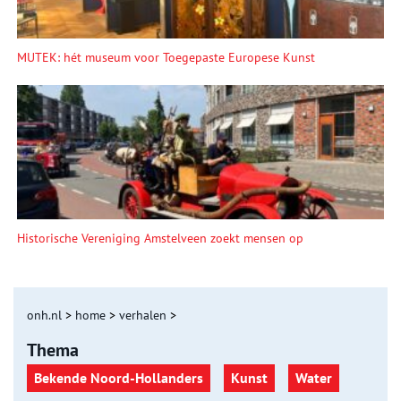
MUTEK: hét museum voor Toegepaste Europese Kunst
Historische Vereniging Amstelveen zoekt mensen op
onh.nl
>
home
>
verhalen
>
Thema
Bekende Noord-Hollanders
Kunst
Water