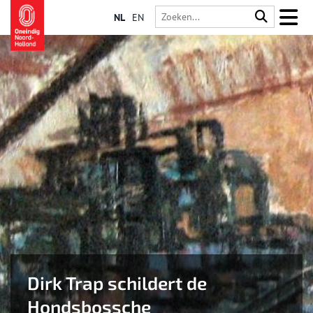
NL
EN
Dirk Trap schildert de
Hondsbossche