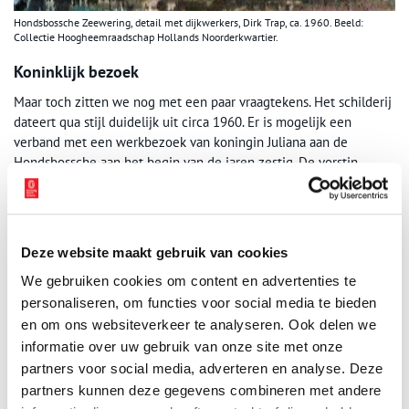
Hondsbossche Zeewering, detail met dijkwerkers, Dirk Trap, ca. 1960. Beeld:
Collectie Hoogheemraadschap Hollands Noorderkwartier.
Koninklijk bezoek
Maar toch zitten we nog met een paar vraagtekens. Het schilderij
dateert qua stijl duidelijk uit circa 1960. Er is mogelijk een
verband met een werkbezoek van koningin Juliana aan de
Hondsbossche aan het begin van de jaren zestig. De vorstin
werd op de Zeewering ontvangen door dijkgraaf A.F. Kamp van
het toenmalige Hoogheemraadschap Noordhollands
Noorderkwartier. Hij bood de koningin een groot schilderij op
paneel aan van dijkwerkers met een driepoot met het
Deze website maakt gebruik van cookies
Camperduin in de achtergrond door Trap. Die gaf zelf tekst en
We gebruiken cookies om content en advertenties te
uitleg aan Juliana. Dit schilderij bevindt zich nog steeds in de
collectie van het Oranjehuis. Het vertoont grote gelijkenis met
personaliseren, om functies voor social media te bieden
het hier afgebeelde schilderij. Gaat het om een voorstudie die
en om ons websiteverkeer te analyseren. Ook delen we
Trap al die tijd zelf als aandenken aan het koninklijk bezoek heeft
informatie over uw gebruik van onze site met onze
behouden?
partners voor social media, adverteren en analyse. Deze
partners kunnen deze gegevens combineren met andere