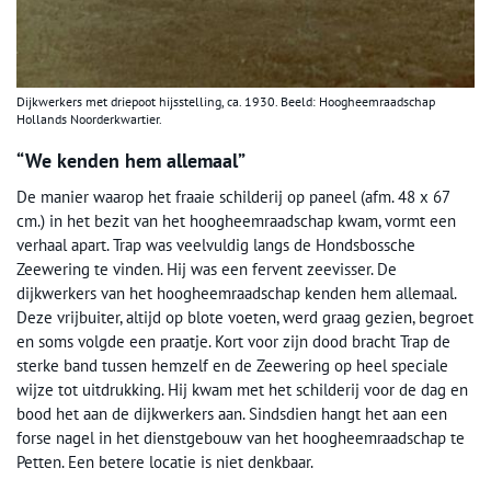
Dijkwerkers met driepoot hijsstelling, ca. 1930. Beeld: Hoogheemraadschap
Hollands Noorderkwartier.
“We kenden hem allemaal”
De manier waarop het fraaie schilderij op paneel (afm. 48 x 67
cm.) in het bezit van het hoogheemraadschap kwam, vormt een
verhaal apart. Trap was veelvuldig langs de Hondsbossche
Zeewering te vinden. Hij was een fervent zeevisser. De
dijkwerkers van het hoogheemraadschap kenden hem allemaal.
Deze vrijbuiter, altijd op blote voeten, werd graag gezien, begroet
en soms volgde een praatje. Kort voor zijn dood bracht Trap de
sterke band tussen hemzelf en de Zeewering op heel speciale
wijze tot uitdrukking. Hij kwam met het schilderij voor de dag en
bood het aan de dijkwerkers aan. Sindsdien hangt het aan een
forse nagel in het dienstgebouw van het hoogheemraadschap te
Petten. Een betere locatie is niet denkbaar.