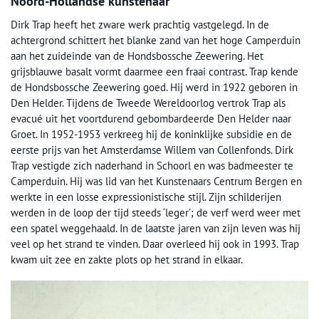
Noord-Hollandse kunstenaar
Dirk Trap heeft het zware werk prachtig vastgelegd. In de
achtergrond schittert het blanke zand van het hoge Camperduin
aan het zuideinde van de Hondsbossche Zeewering. Het
grijsblauwe basalt vormt daarmee een fraai contrast. Trap kende
de Hondsbossche Zeewering goed. Hij werd in 1922 geboren in
Den Helder. Tijdens de Tweede Wereldoorlog vertrok Trap als
evacué uit het voortdurend gebombardeerde Den Helder naar
Groet. In 1952-1953 verkreeg hij de koninklijke subsidie en de
eerste prijs van het Amsterdamse Willem van Collenfonds. Dirk
Trap vestigde zich naderhand in Schoorl en was badmeester te
Camperduin. Hij was lid van het Kunstenaars Centrum Bergen en
werkte in een losse expressionistische stijl. Zijn schilderijen
werden in de loop der tijd steeds ‘leger’; de verf werd weer met
een spatel weggehaald. In de laatste jaren van zijn leven was hij
veel op het strand te vinden. Daar overleed hij ook in 1993. Trap
kwam uit zee en zakte plots op het strand in elkaar.