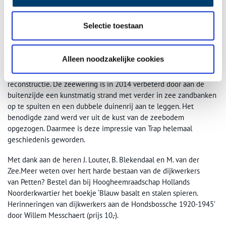
Zwakke schakel
De wereld die Trap schilderde is nu al weer een paar decennia
Selectie toestaan
verleden tijd. Machines hebben het handwerk grotendeels
overgenomen. En het oude basalt maakt steeds meer plaats voor
beton (basalton) dat machinaal gezet kan worden. Geleidelijk
Alleen noodzakelijke cookies
werd de Hondsbossche Zeewering een ‘zwakke schakel’ in de
Noordzeekust. De dijk is daarom onderworpen aan een grote
reconstructie. De zeewering is in 2014 verbeterd door aan de
buitenzijde een kunstmatig strand met verder in zee zandbanken
op te spuiten en een dubbele duinenrij aan te leggen. Het
benodigde zand werd ver uit de kust van de zeebodem
opgezogen. Daarmee is deze impressie van Trap helemaal
geschiedenis geworden.
Met dank aan de heren J. Louter, B. Blekendaal en M. van der
Zee.Meer weten over hert harde bestaan van de dijkwerkers
van Petten? Bestel dan bij Hoogheemraadschap Hollands
Noorderkwartier het boekje ‘Blauw basalt en stalen spieren.
Herinneringen van dijkwerkers aan de Hondsbossche 1920-1945’
door Willem Messchaert (prijs 10,-).