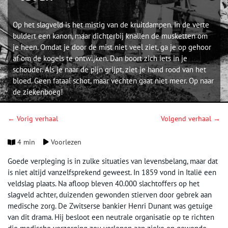
Op het slagveld is het mistig van de kruitdampen. In de verte
buldert een kanon, maar dichterbij knallen de musketten om
je heen. Omdat je door de mist niet veel ziet, ga je op gehoor
af om de kogels te ontwijken. Dan boort zich iets in je
schouder. Als je naar de pijn grijpt, ziet je hand rood van het
bloed. Geen fataal schot, maar vechten gaat niet meer. Op naar
de ziekenboeg!
← Vorig verhaal
Volgend verhaal →
4 min
Voorlezen
Goede verpleging is in zulke situaties van levensbelang, maar dat
is niet altijd vanzelfsprekend geweest. In 1859 vond in Italië een
veldslag plaats. Na afloop bleven 40.000 slachtoffers op het
slagveld achter, duizenden gewonden stierven door gebrek aan
medische zorg. De Zwitserse bankier Henri Dunant was getuige
van dit drama. Hij besloot een neutrale organisatie op te richten