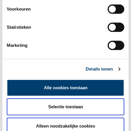
Voorkeuren
Statistieken
Marketing
Details tonen
Alle cookies toestaan
Badwaterverwarmingsinstallatie in de werkplaats van het Vestingmuseum. Beeld:
Selectie toestaan
Nederlands Vestingmuseum
Naast het militair badhuis uit 1902 was ook in het oude gebouw
voor besmettelijke ziekten uit 1832 een badkamer met
Alleen noodzakelijke cookies