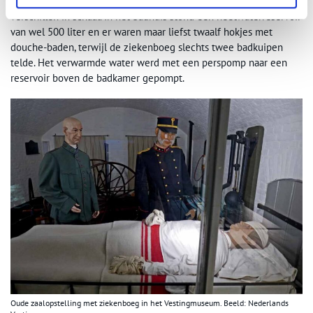
badkuipen en een stookvertrek ingericht. Wel waren er grote
verschillen in schaal. In het badhuis stond een heetwaterreservoir
van wel 500 liter en er waren maar liefst twaalf hokjes met
douche-baden, terwijl de ziekenboeg slechts twee badkuipen
telde. Het verwarmde water werd met een perspomp naar een
reservoir boven de badkamer gepompt.
Oude zaalopstelling met ziekenboeg in het Vestingmuseum. Beeld: Nederlands