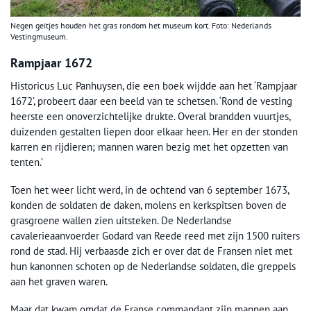
Negen geitjes houden het gras rondom het museum kort. Foto: Nederlands
Vestingmuseum.
Rampjaar 1672
Historicus Luc Panhuysen, die een boek wijdde aan het ‘Rampjaar
1672’, probeert daar een beeld van te schetsen. ‘Rond de vesting
heerste een onoverzichtelijke drukte. Overal brandden vuurtjes,
duizenden gestalten liepen door elkaar heen. Her en der stonden
karren en rijdieren; mannen waren bezig met het opzetten van
tenten.’
Toen het weer licht werd, in de ochtend van 6 september 1673,
konden de soldaten de daken, molens en kerkspitsen boven de
grasgroene wallen zien uitsteken. De Nederlandse
cavalerieaanvoerder Godard van Reede reed met zijn 1500 ruiters
rond de stad. Hij verbaasde zich er over dat de Fransen niet met
hun kanonnen schoten op de Nederlandse soldaten, die greppels
aan het graven waren.
Maar dat kwam omdat de Franse commandant zijn mannen aan