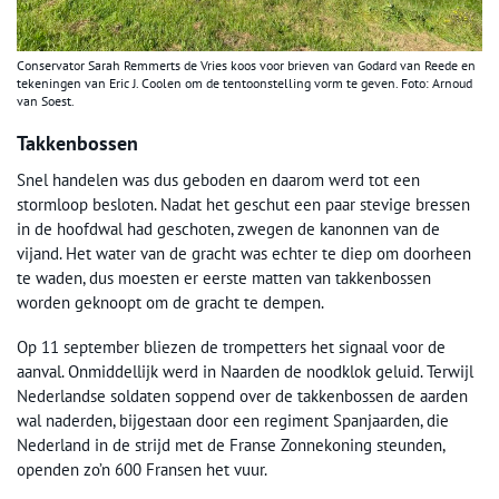
Conservator Sarah Remmerts de Vries koos voor brieven van Godard van Reede en
tekeningen van Eric J. Coolen om de tentoonstelling vorm te geven. Foto: Arnoud
van Soest.
Takkenbossen
Snel handelen was dus geboden en daarom werd tot een
stormloop besloten. Nadat het geschut een paar stevige bressen
in de hoofdwal had geschoten, zwegen de kanonnen van de
vijand. Het water van de gracht was echter te diep om doorheen
te waden, dus moesten er eerste matten van takkenbossen
worden geknoopt om de gracht te dempen.
Op 11 september bliezen de trompetters het signaal voor de
aanval. Onmiddellijk werd in Naarden de noodklok geluid. Terwijl
Nederlandse soldaten soppend over de takkenbossen de aarden
wal naderden, bijgestaan door een regiment Spanjaarden, die
Nederland in de strijd met de Franse Zonnekoning steunden,
openden zo’n 600 Fransen het vuur.