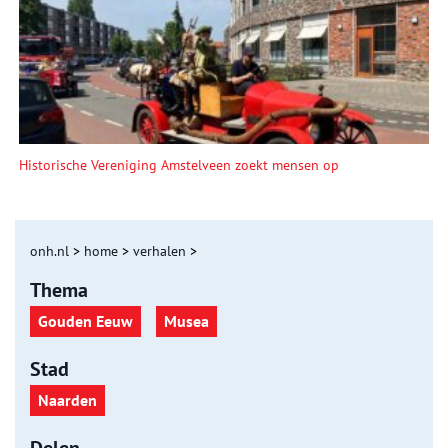
Historische Vereniging Amstelveen zoekt mensen op
onh.nl
>
home
>
verhalen
>
Thema
Gouden Eeuw
Musea
Stad
Naarden