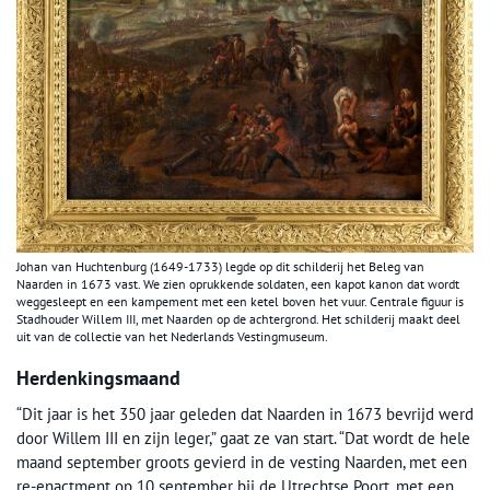
Johan van Huchtenburg (1649-1733) legde op dit schilderij het Beleg van
Naarden in 1673 vast. We zien oprukkende soldaten, een kapot kanon dat wordt
weggesleept en een kampement met een ketel boven het vuur. Centrale figuur is
Stadhouder Willem III, met Naarden op de achtergrond. Het schilderij maakt deel
uit van de collectie van het Nederlands Vestingmuseum.
Herdenkingsmaand
“Dit jaar is het 350 jaar geleden dat Naarden in 1673 bevrijd werd
door Willem III en zijn leger,” gaat ze van start. “Dat wordt de hele
maand september groots gevierd in de vesting Naarden, met een
re-enactment op 10 september bij de Utrechtse Poort, met een