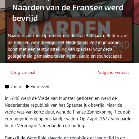
Naarden van de Fransen werd
bevrijd
Naarden viert in september dat de stad 350 jaar geleden van
de Fransen werd bevrijd. Het Nederlands Vestingmuseum
komt met een tentoonstelling van speciaal voor deze
gelegenheid gemaakte tekeningen, audio en soundscapes.
← Vorig verhaal
Volgend verhaal →
7 min
Voorlezen
In 1648 werd de Vrede van Munster gesloten en werd de
Nederlandse republiek van het Spaanse juk bevrijd. Maar de
vrede was van korte duur, want de Franse Zonnekoning liet ook
een begerig oog op ons landje vallen. Op 7 april 1672 verklaarde
hij de Verenigde Nederlanden de oorlog.
Dankzij de Waterlinie slaagde de republiek er lange tijd in de