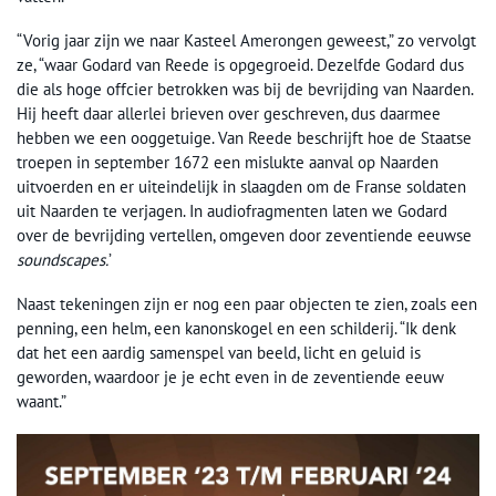
“Vorig jaar zijn we naar Kasteel Amerongen geweest,” zo vervolgt
ze, “waar Godard van Reede is opgegroeid. Dezelfde Godard dus
die als hoge offcier betrokken was bij de bevrijding van Naarden.
Hij heeft daar allerlei brieven over geschreven, dus daarmee
hebben we een ooggetuige. Van Reede beschrijft hoe de Staatse
troepen in september 1672 een mislukte aanval op Naarden
uitvoerden en er uiteindelijk in slaagden om de Franse soldaten
uit Naarden te verjagen. In audiofragmenten laten we Godard
over de bevrijding vertellen, omgeven door zeventiende eeuwse
soundscapes.
’
Naast tekeningen zijn er nog een paar objecten te zien, zoals een
penning, een helm, een kanonskogel en een schilderij. “Ik denk
dat het een aardig samenspel van beeld, licht en geluid is
geworden, waardoor je je echt even in de zeventiende eeuw
waant.”