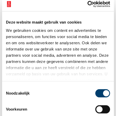
Deze website maakt gebruik van cookies
We gebruiken cookies om content en advertenties te
personaliseren, om functies voor social media te bieden
en om ons websiteverkeer te analyseren. Ook delen we
informatie over uw gebruik van onze site met onze
partners voor social media, adverteren en analyse. Deze
partners kunnen deze gegevens combineren met andere
informatie die u aan ze heeft verstrekt of die ze hebben
verzameld op basis van uw gebruik van hun services. U
Opening van de tentoonstelling in het Nederlands Vestingmuseum op 8
september 2023. Foto: Judith van Amelsvoort.
gaat akkoord met de cookies en het
privacystatement
als u onze website blijft gebruiken.
Toestemmingsselectie
Noodzakelijk
Voorkeuren