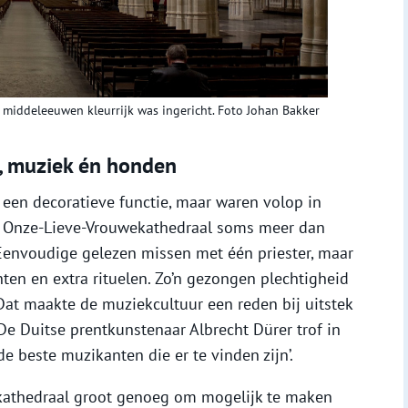
 middeleeuwen kleurrijk was ingericht. Foto Johan Bakker
, muziek én honden
 een decoratieve functie, maar waren volop in
e Onze-Lieve-Vrouwekathedraal soms meer dan
 Eenvoudige gelezen missen met één priester, maar
en en extra rituelen. Zo’n gezongen plechtigheid
Dat maakte de muziekcultuur een reden bij uitstek
e Duitse prentkunstenaar Albrecht Dürer trof in
e beste muzikanten die er te vinden zijn’.
kathedraal groot genoeg om mogelijk te maken