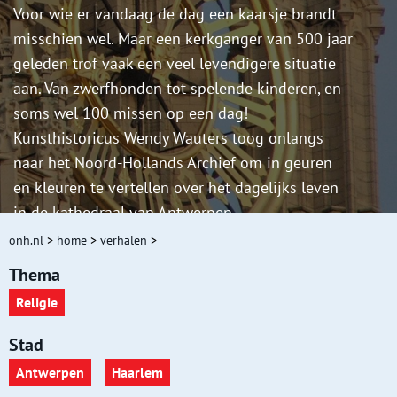
Voor wie er vandaag de dag een kaarsje brandt
misschien wel. Maar een kerkganger van 500 jaar
geleden trof vaak een veel levendigere situatie
aan. Van zwerfhonden tot spelende kinderen, en
soms wel 100 missen op een dag!
Kunsthistoricus Wendy Wauters toog onlangs
naar het Noord-Hollands Archief om in geuren
en kleuren te vertellen over het dagelijks leven
in de kathedraal van Antwerpen.
onh.nl
>
home
>
verhalen
>
Thema
Religie
Stad
Antwerpen
Haarlem