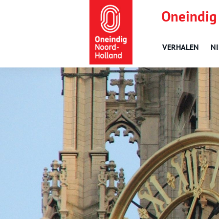
Oneindig
VERHALEN
N