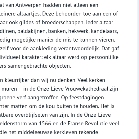
aal van Antwerpen hadden niet alleen een
leinere altaartjes. Deze behoorden toe aan een of
aar ook gildes of broederschappen. Ieder altaar
dijnen, baldakijnen, banken, hekwerk, kandelaars,
ledig mogelijke manier de mis te kunnen vieren.
 zelf voor de aankleding verantwoordelijk. Dat gaf
dividueel karakter: elk altaar werd op persoonlijke
ters samengebrachte objecten.
 kleurrijker dan wij nu denken. Veel kerken
 muren – in de Onze-Lieve-Vrouwekathedraal zijn
groene verf aangetroffen. Op feestdagingen
inter matten om de kou buiten te houden. Het is
tbare overblijfselen van zijn. In de Onze-Lieve-
eeldenstorm van 1566 en de Franse Revolutie veel
die het middeleeuwse kerkleven tekende