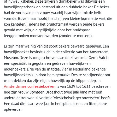
of huwelijksbeker. Deze zilveren drinkbeker was dikwijls een
huwelijksgeschenk en bestond uit een dubbele beker. De beker
had de vorm van een vrouw, waarbij haar wijde rok de kelk
vormde. Boven haar hoofd hield zij een kleine kommetje vast, die
kon kantelen. Tijdens het bruiloftsmaal werden beide bekers
gevuld met wijn, die gelijktijdig door het bruidspaar
leeggedronken moesten worden (zonder te morsen!).
Er zijn maar weinig van dit soort bekers bewaard gebleven. Één
huwelijksbeker bevindt zich in de collectie van het Amsterdam
Museum. Deze is toegeschreven aan de zilversmid Gerrit Valck:
een specialist in gegoten en gedreven huwelijks- en
molenbekers. Drie van de in totaal vier in Nederland bekende
huwelijksbekers zijn door hem gemaakt. Des te schrijnender om
te ontdekken dat zijn eigen huwelijk op de klippen liep. In
Amsterdamse confessieboeken
is van 1629 tot 1633 beschreven
hoe zijn vrouw Styntgen Droeshout twee jaar lang met een
andere getrouwde zilversmid ‘vlesschelyck geconverseert’ heeft.
Een daad die haar twee jaar in het spinhuis en een fikse boete
opleverde.