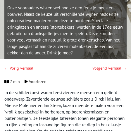
Onze voorouders wisten wel hoe ze een feestje moesten
bouwen. Naast de keuze uit verschillende wijnen hadden ze
ook creatieve manieren om deze te nuttigen. Speciale
drinkglazen en andere ´stortebekers´ werden in de 17de eeuw
gebruikt om drankspelletjes mee te spelen. Deze zorgden
voor veel vermaak en natuurlijk grote dronkenschap. Van het
lange pasglas tot aan de zilveren molenbeker: de een nog
gekker dan de ander. Drink je mee?
← Vorig verhaal
Volgend verhaal →
7 min
Voorlezen
In de schilderkunst waren feestvierende mensen een geliefd
onderwerp. Zeventiende-eeuwse schilders zoals Dirck Hals, Jan
Miense Molenaer en Jan Steen, kozen meerdere malen voor een
‘vrolijk gezelschap’ in herbergen, op boerenkermissen en
buitenpartijen. De feestelijke taferelen tonen elegante personen
in rijke kleding en losbandige figuren die te diep in het glaasje