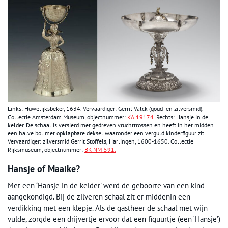
Links: Huwelijksbeker, 1634. Vervaardiger: Gerrit Valck (goud- en zilversmid).
Collectie Amsterdam Museum, objectnummer:
KA 19174.
Rechts: Hansje in de
kelder. De schaal is versierd met gedreven vruchttrossen en heeft in het midden
een halve bol met opklapbare deksel waaronder een verguld kinderfiguur zit.
Vervaardiger: zilversmid Gerrit Stoffels, Harlingen, 1600-1650. Collectie
Rijksmuseum, objectnummer:
BK-NM-591.
Hansje of Maaike?
Met een ‘Hansje in de kelder’ werd de geboorte van een kind
aangekondigd. Bij de zilveren schaal zit er middenin een
verdikking met een klepje. Als de gastheer de schaal met wijn
vulde, zorgde een drijvertje ervoor dat een figuurtje (een ‘Hansje’)