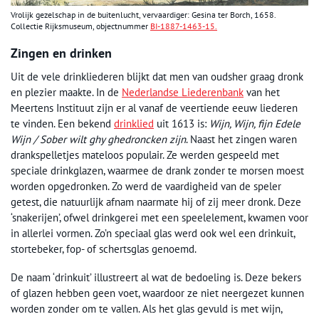
Vrolijk gezelschap in de buitenlucht, vervaardiger: Gesina ter Borch, 1658.
Collectie Rijksmuseum, objectnummer
BI-1887-1463-15.
Zingen en drinken
Uit de vele drinkliederen blijkt dat men van oudsher graag dronk
en plezier maakte. In de
Nederlandse Liederenbank
van het
Meertens Instituut zijn er al vanaf de veertiende eeuw liederen
te vinden. Een bekend
drinklied
uit 1613 is:
Wijn, Wijn, fijn Edele
Wijn / Sober wilt ghy ghedroncken zijn
. Naast het zingen waren
drankspelletjes mateloos populair. Ze werden gespeeld met
speciale drinkglazen, waarmee de drank zonder te morsen moest
worden opgedronken. Zo werd de vaardigheid van de speler
getest, die natuurlijk afnam naarmate hij of zij meer dronk. Deze
‘snakerijen’, ofwel drinkgerei met een speelelement, kwamen voor
in allerlei vormen. Zo’n speciaal glas werd ook wel een drinkuit,
stortebeker, fop- of schertsglas genoemd.
De naam ‘drinkuit’ illustreert al wat de bedoeling is. Deze bekers
of glazen hebben geen voet, waardoor ze niet neergezet kunnen
worden zonder om te vallen. Als het glas gevuld is met wijn,