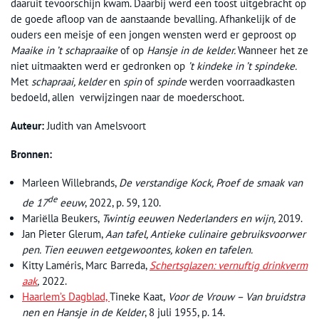
daaruit tevoorschijn kwam. Daarbij werd een toost uitgebracht op
de goede afloop van de aanstaande bevalling. Afhankelijk of de
ouders een meisje of een jongen wensten werd er geproost op
Maaike in ’t schapraaike
of op
Hansje in de kelder.
Wanneer het ze
niet uitmaakten werd er gedronken op
’t kindeke in ’t spindeke.
Met
schapraai
,
kelder
en
spin
of
spinde
werden voorraadkasten
bedoeld, allen verwijzingen naar de moederschoot.
Auteur:
Judith van Amelsvoort
Bronnen:
Marleen Willebrands,
De verstandige Kock, Proef de smaak van
de
de 17
eeuw
, 2022, p. 59, 120.
Mariëlla Beukers,
Twintig eeuwen Nederlanders en wijn,
2019.
Jan Pieter Glerum,
Aan tafel, Antieke culinaire gebruiksvoorwer
pen. Tien eeuwen eetgewoontes, koken en tafelen.
Kitty Laméris, Marc Barreda,
Schertsglazen: vernuftig drinkverm
aak
,
2022.
Haarlem’s Dagblad,
Tineke Kaat,
Voor de Vrouw – Van bruidstra
nen en Hansje in de Kelder
, 8 juli 1955, p. 14.