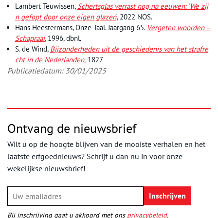
Lambert Teuwissen,
Schertsglas verrast nog na eeuwen: ‘We zij
n gefopt door onze eigen glazen
‘, 2022 NOS.
Hans Heestermans, Onze Taal. Jaargang 65.
Vergeten woorden –
Schapraai
,
1996, dbnl.
S. de Wind,
Bijzonderheden uit de geschiedenis van het strafre
cht in de Nederlanden,
1827
Publicatiedatum: 30/01/2025
Ontvang de nieuwsbrief
Wilt u op de hoogte blijven van de mooiste verhalen en het
laatste erfgoednieuws? Schrijf u dan nu in voor onze
wekelijkse nieuwsbrief!
Bij inschrijving gaat u akkoord met ons
privacybeleid
.