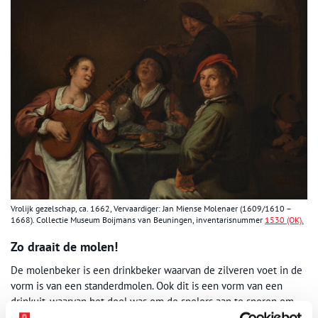
Vrolijk gezelschap, ca. 1662, Vervaardiger: Jan Miense Molenaer (1609/1610 –
1668). Collectie Museum Boijmans van Beuningen, inventarisnummer
1530 (OK).
Zo draait de molen!
De molenbeker is een drinkbeker waarvan de zilveren voet in de
vorm is van een standerdmolen. Ook dit is een vorm van een
drinkuit, waarvan het doel was om de spelers aan te sporen om
meer te drinken dan goed voor ze was.