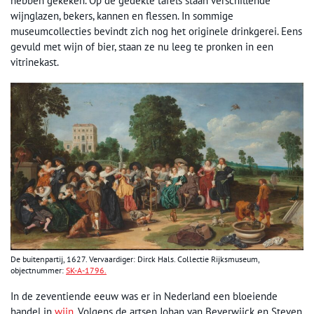
hebben gekeken. Op de gedekte tafels staan verschillende
wijnglazen, bekers, kannen en flessen. In sommige
museumcollecties bevindt zich nog het originele drinkgerei. Eens
gevuld met wijn of bier, staan ze nu leeg te pronken in een
vitrinekast.
De buitenpartij, 1627. Vervaardiger: Dirck Hals. Collectie Rijksmuseum,
objectnummer:
SK-A-1796.
In de zeventiende eeuw was er in Nederland een bloeiende
handel in
wijn
. Volgens de artsen Johan van Beverwijck en Steven