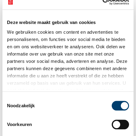
De wieken en de wijzers van een uurwerk kon men laten draaien
door krachtig in een pijpje te blazen. De molenbeker moest
Deze website maakt gebruik van cookies
worden leeggedronken voordat de wieken stilstonden. Dikwijls
begon de speler snel te blazen, waarna hij de beker hief en zei:
We gebruiken cookies om content en advertenties te
‘Zo draait de molen!’. Daarna moest hij proberen snel de beker
personaliseren, om functies voor social media te bieden
leeg te drinken en omgekeerd neer te zetten. Als dat niet lukte
en om ons websiteverkeer te analyseren. Ook delen we
voordat de wieken waren uitgedraaid moest de hele dronk
informatie over uw gebruik van onze site met onze
worden herhaald.
partners voor social media, adverteren en analyse. Deze
partners kunnen deze gegevens combineren met andere
informatie die u aan ze heeft verstrekt of die ze hebben
verzameld op basis van uw gebruik van hun services. U
gaat akkoord met de cookies en het
privacystatement
als u onze website blijft gebruiken.
Toestemmingsselectie
Noodzakelijk
Voorkeuren