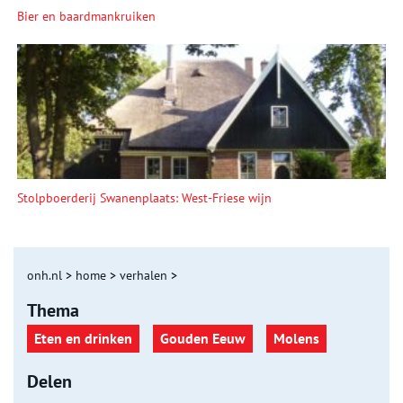
Bier en baardmankruiken
Stolpboerderij Swanenplaats: West-Friese wijn
onh.nl
>
home
>
verhalen
>
Thema
Eten en drinken
Gouden Eeuw
Molens
Delen