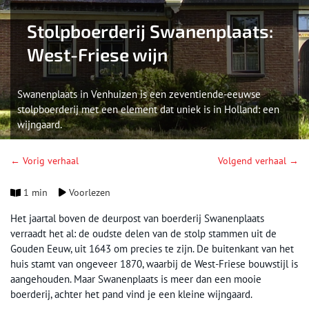
Stolpboerderij Swanenplaats:
West-Friese wijn
Swanenplaats in Venhuizen is een zeventiende-eeuwse
stolpboerderij met een element dat uniek is in Holland: een
wijngaard.
← Vorig verhaal
Volgend verhaal →
1 min
Voorlezen
Het jaartal boven de deurpost van boerderij Swanenplaats
verraadt het al: de oudste delen van de stolp stammen uit de
Gouden Eeuw, uit 1643 om precies te zijn. De buitenkant van het
huis stamt van ongeveer 1870, waarbij de West-Friese bouwstijl is
aangehouden. Maar Swanenplaats is meer dan een mooie
boerderij, achter het pand vind je een kleine wijngaard.