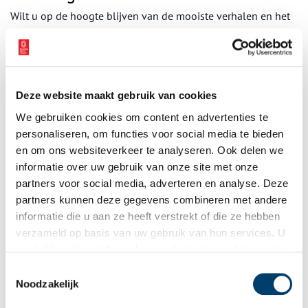
Wilt u op de hoogte blijven van de mooiste verhalen en het
laatste erfgoednieuws? Schrijf u dan nu in voor onze
wekelijkse nieuwsbrief!
Deze website maakt gebruik van cookies
Bij inschrijving gaat u akkoord met ons
privacybeleid
.
We gebruiken cookies om content en advertenties te
personaliseren, om functies voor social media te bieden
en om ons websiteverkeer te analyseren. Ook delen we
Aanvullingen
informatie over uw gebruik van onze site met onze
partners voor social media, adverteren en analyse. Deze
Vul deze informatie aan of geef een reactie.
partners kunnen deze gegevens combineren met andere
informatie die u aan ze heeft verstrekt of die ze hebben
verzameld op basis van uw gebruik van hun services. U
gaat akkoord met de cookies en het
privacystatement
als u onze website blijft gebruiken.
Toestemmingsselectie
Vereiste velden zijn gemarkeerd met *. Het e-mailadres wordt niet
Noodzakelijk
gepubliceerd.