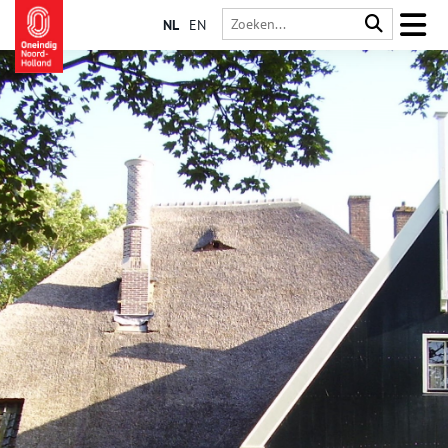
NL
EN