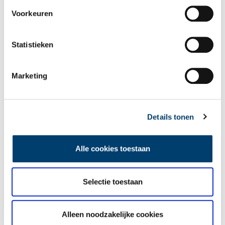
Naam
*
Voorkeuren
E-mail
*
Statistieken
Marketing
Vink dit aan als u op de hoogte gehouden wil worden.
Details tonen
Lees meer verhalen
Alle cookies toestaan
Selectie toestaan
Alleen noodzakelijke cookies