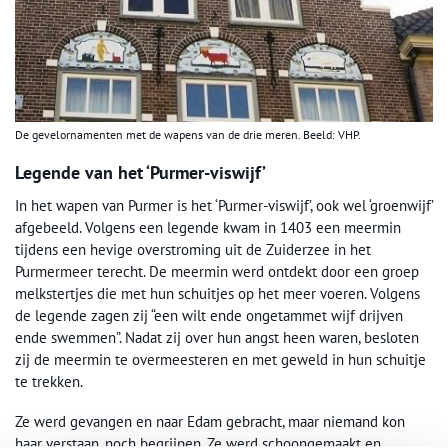
De gevelornamenten met de wapens van de drie meren. Beeld: VHP.
Legende van het ‘Purmer-viswijf’
In het wapen van Purmer is het ‘Purmer-viswijf’, ook wel ‘groenwijf’
afgebeeld. Volgens een legende kwam in 1403 een meermin
tijdens een hevige overstroming uit de Zuiderzee in het
Purmermeer terecht. De meermin werd ontdekt door een groep
melkstertjes die met hun schuitjes op het meer voeren. Volgens
de legende zagen zij “een wilt ende ongetammet wijf drijven
ende swemmen”. Nadat zij over hun angst heen waren, besloten
zij de meermin te overmeesteren en met geweld in hun schuitje
te trekken.
Ze werd gevangen en naar Edam gebracht, maar niemand kon
haar verstaan, noch begrijpen. Ze werd schoongemaakt en