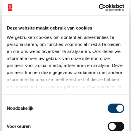
gekleed, maar tevens bewaakt, want ze wilde weer in het water
springen. Van heinde en verre kwam men naar het vreemde
schepsel kijken, hetgeen Edam geen windeieren legde.
Deze website maakt gebruik van cookies
Inmiddels was de verschijning ook bekend geraakt in Haarlem. De
stad diende bij Edam een officieel verzoek in om het Purmer-
We gebruiken cookies om content en advertenties te
zeewijf voortaan in Haarlem te mogen tonen. Merkwaardig
personaliseren, om functies voor social media te bieden
genoeg werd dit verzoek ingewilligd en verhuisde de meermin
en om ons websiteverkeer te analyseren. Ook delen we
naar Haarlem. Hier leerde men haar spinnen en ging ze zelfs over
informatie over uw gebruik van onze site met onze
tot het christelijk geloof. Na haar overlijden is zij derhalve in
partners voor social media, adverteren en analyse. Deze
gewijde aarde begraven.
partners kunnen deze gegevens combineren met andere
informatie die u aan ze heeft verstrekt of die ze hebben
verzameld op basis van uw gebruik van hun services. U
gaat akkoord met de cookies en het
privacystatement
als u onze website blijft gebruiken.
Toestemmingsselectie
Noodzakelijk
Voorkeuren