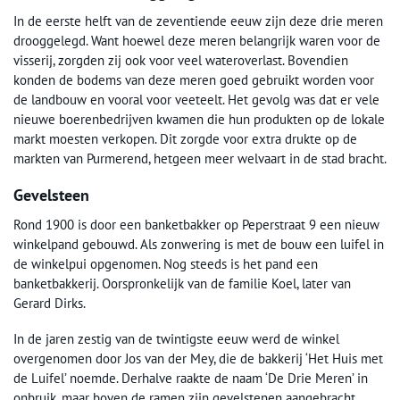
In de eerste helft van de zeventiende eeuw zijn deze drie meren
drooggelegd. Want hoewel deze meren belangrijk waren voor de
visserij, zorgden zij ook voor veel wateroverlast. Bovendien
konden de bodems van deze meren goed gebruikt worden voor
de landbouw en vooral voor veeteelt. Het gevolg was dat er vele
nieuwe boerenbedrijven kwamen die hun produkten op de lokale
markt moesten verkopen. Dit zorgde voor extra drukte op de
markten van Purmerend, hetgeen meer welvaart in de stad bracht.
Gevelsteen
Rond 1900 is door een banketbakker op Peperstraat 9 een nieuw
winkelpand gebouwd. Als zonwering is met de bouw een luifel in
de winkelpui opgenomen. Nog steeds is het pand een
banketbakkerij. Oorspronkelijk van de familie Koel, later van
Gerard Dirks.
In de jaren zestig van de twintigste eeuw werd de winkel
overgenomen door Jos van der Mey, die de bakkerij ‘Het Huis met
de Luifel’ noemde. Derhalve raakte de naam ‘De Drie Meren’ in
onbruik, maar boven de ramen zijn gevelstenen aangebracht