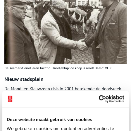
De Koemarkt eind jaren tachtig. Handjeklap: de koop is rond! Beeld: VHP.
Nieuw stadsplein
De Mond- en Klauwzeercrisis in 2001 betekende de doodsteek
voor de koemarkt in de binnenstad. Het werd verboden om nog
langer veemarkten in de open lucht te houden en de markt week
uit naar een overdekte hal buiten de stad. Doordat het plein niet
meer gebruikt werd voor de veehandel, kon het een nieuwe
Deze website maakt gebruik van cookies
functie krijgen. Na de herinrichting van de Koemarkt kreeg
Purmerend een autovrij horeca- en evenementenplein. De
We gebruiken cookies om content en advertenties te