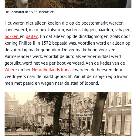
De Koemarkt in 1985. Beeld: VHP.
Het waren niet alleen koeien die op de beestenmarkt werden
aangevoerd, maar ook kalveren, varkens, biggen, paarden, schapen,
bokken
en
geiten
. En dat alleen op de dinsdagmorgen, zoals door
koning Philips II in 1572 bepaald was. Voordien werd er alleen op
de zaterdag markt gehouden. De veemarkt bood voor veel
Purmerenders werk. Voordat de auto als vervoermiddel werd
gebruikt, werd het vee per boot vervoerd. Aan de kades van de
Where
en het
Noordhollands Kanaal
werden de beesten door
veedrijvers naar de markt gebracht. Vanuit de nabije regio kwam
men met paard en wagen naar de stad of lopend.