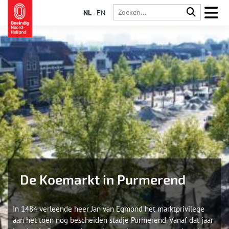
NL
EN
De Koemarkt in Purmerend
In 1484 verleende heer Jan van Egmond het marktprivilege
aan het toen nog bescheiden stadje Purmerend. Vanaf dat jaar