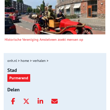
Historische Vereniging Amstelveen zoekt mensen op
onh.nl
>
home
>
verhalen
>
Stad
Purmerend
Delen