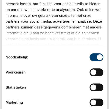
Koemarkt was in 2010 het middelpunt van de festiviteiten van
personaliseren, om functies voor social media te bieden
het 600-jarig bestaan van Purmerend.
en om ons websiteverkeer te analyseren. Ook delen we
informatie over uw gebruik van onze site met onze
partners voor social media, adverteren en analyse. Deze
partners kunnen deze gegevens combineren met andere
informatie die u aan ze heeft verstrekt of die ze hebben
verzameld op basis van uw gebruik van hun services. U
gaat akkoord met de cookies en het
privacystatement
als u onze website blijft gebruiken.
Toestemmingsselectie
Noodzakelijk
Voorkeuren
De Koemarkt tijdens de herinrichting (zomer 2009). Beeld: Gemeente Purmerend.
Statistieken
Auteur
: Jan Dekkers (Vereniging Historisch Purmerend) / Redactie
ONH.
Marketing