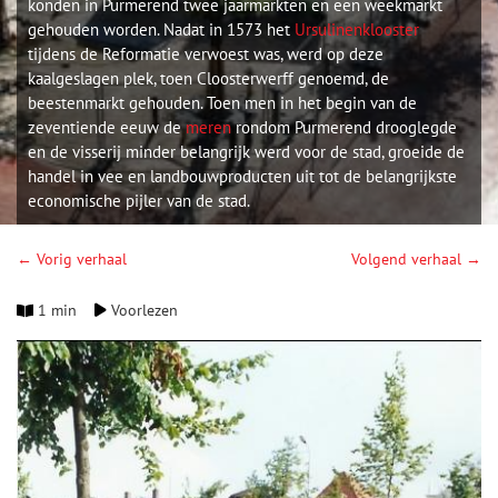
konden in Purmerend twee jaarmarkten en een weekmarkt
gehouden worden. Nadat in 1573 het
Ursulinenklooster
tijdens de Reformatie verwoest was, werd op deze
kaalgeslagen plek, toen Cloosterwerff genoemd, de
beestenmarkt gehouden. Toen men in het begin van de
zeventiende eeuw de
meren
rondom Purmerend drooglegde
en de visserij minder belangrijk werd voor de stad, groeide de
handel in vee en landbouwproducten uit tot de belangrijkste
economische pijler van de stad.
← Vorig verhaal
Volgend verhaal →
1 min
Voorlezen