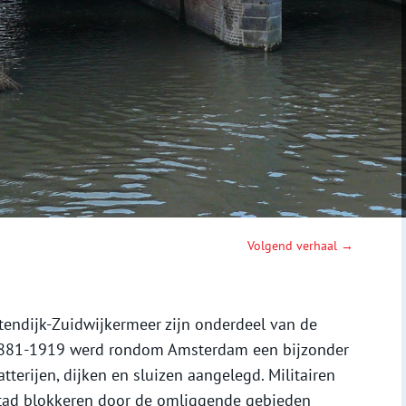
Volgend verhaal →
tendijk-Zuidwijkermeer zijn onderdeel van de
 1881-1919 werd rondom Amsterdam een bijzonder
tterijen, dijken en sluizen aangelegd. Militairen
tad blokkeren door de omliggende gebieden