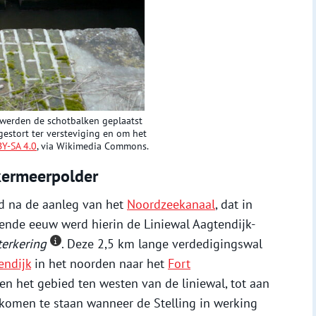
 werden de schotbalken geplaatst
gestort ter versteviging en om het
BY-SA 4.0
, via Wikimedia Commons.
kermeerpolder
d na de aanleg van het
Noordzeekanaal
, dat in
nde eeuw werd hierin de Liniewal Aagtendijk-
terkering
. Deze 2,5 km lange verdedigingswal
endijk
in het noorden naar het
Fort
een het gebied ten westen van de liniewal, tot aan
komen te staan wanneer de Stelling in werking