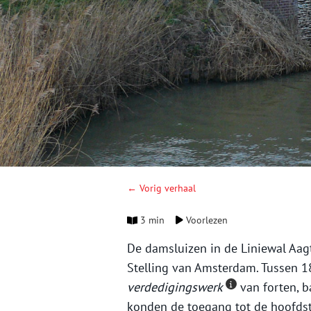
← Vorig verhaal
3 min
Voorlezen
De damsluizen in de Liniewal Aag
Stelling van Amsterdam. Tussen
verdedigingswerk
van forten, ba
konden de toegang tot de hoofds