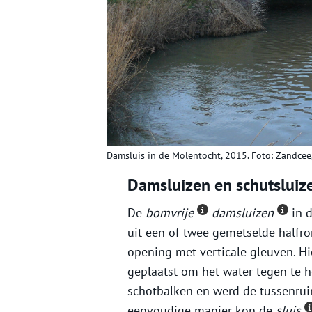
Damsluis in de Molentocht, 2015. Foto: Zandcee
Damsluizen en schutsluiz
De
bomvrije
damsluizen
in d
uit een of twee gemetselde halfr
opening met verticale gleuven. H
geplaatst om het water tegen te 
schotbalken en werd de tussenrui
eenvoudige manier kon de
sluis