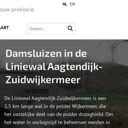
NL
EN
jouw provincie
AART
Damsluizen in de
Liniewal Aagtendijk-
Zuidwijkermeer
De Liniewal Aagtendijk-Zuidwijkermeer is een
2,5 km lange wal in de polder Wijkermeer, die
het oostelijke deel van de polder drooghield. Om
het water in oorlogstijd te beheersen werden in