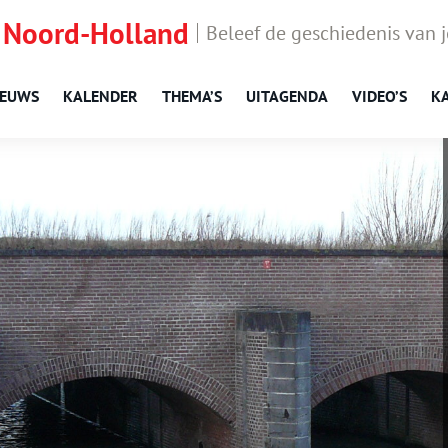
 Noord-Holland
Beleef de geschiedenis van 
IEUWS
KALENDER
THEMA’S
UITAGENDA
VIDEO’S
K