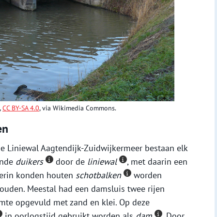
,
CC BY-SA 4.0
, via Wikimedia Commons.
en
e Liniewal Aagtendijk-Zuidwijkermeer bestaan elk
onde
duikers
door de
liniewal
, met daarin een
ierin konden houten
schotbalken
worden
houden. Meestal had een damsluis twee rijen
mte opgevuld met zand en klei. Op deze
in oorlogstijd gebruikt worden als
dam
. Door