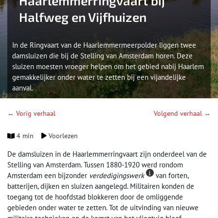
Haarlemmerringvaart bij
Halfweg en Vijfhuizen
In de Ringvaart van de Haarlemmermeerpolder liggen twee
damsluizen die bij de Stelling van Amsterdam horen. Deze
sluizen moesten vroeger helpen om het gebied nabij Haarlem
gemakkelijker onder water te zetten bij een vijandelijke
aanval.
← Vorig verhaal
Volgend verhaal →
4 min
Voorlezen
De damsluizen in de Haarlemmerringvaart zijn onderdeel van de
Stelling van Amsterdam. Tussen 1880-1920 werd rondom
Amsterdam een bijzonder
verdedigingswerk
van forten,
batterijen, dijken en sluizen aangelegd. Militairen konden de
toegang tot de hoofdstad blokkeren door de omliggende
gebieden onder water te zetten. Tot de uitvinding van nieuwe