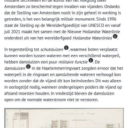
militaire technieken en de komst van het vliegtuig bleef
Amsterdam zo beschermd tegen invallen van vijanden. Ondanks
dat de Stelling van Amsterdam nooit in zijn geheel in werking is
getreden, is het een belangrijk militair monument. Sinds 1996
staat de Stelling op de Werelderfgoedlijst van UNESCO en vanaf
juli 2021 maakt het samen met de Nieuwe Hollandse Waterlinie
onderdeel uit van het werelderfgoed
Hollandse Waterlinies
.
In tegenstelling tot
schutsluizen
, waarmee boten verplaatst
kunnen worden tussen wateren met een verschillend waterpeil,
hebben damsluizen een puur
militaire functie
. De
damsluizen
in de Haarlemmerringvaart zorgden ervoor dat het
waterpeil in de ringvaart en aansluitende wateren verhoogd kon
worden zonder dat de vijand dit kon beïnvloeden. Dit was alleen
in oorlogstijd nodig, wanneer ondergelopen polders de vijand op
afstand moesten houden. In vredestijd bleven de damsluizen
open om de normale waterstroom niet te verstoren.