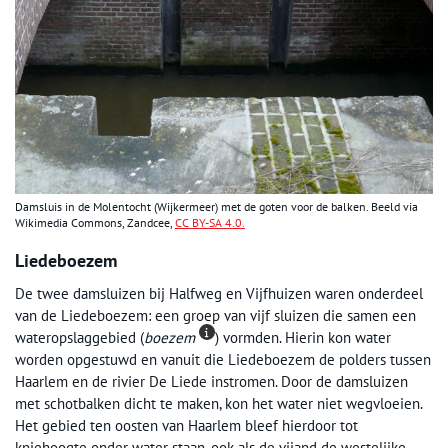
Damsluis in de Molentocht (Wijkermeer) met de goten voor de balken. Beeld via
Wikimedia Commons, Zandcee,
CC BY-SA 4.0.
Liedeboezem
De twee damsluizen bij Halfweg en Vijfhuizen waren onderdeel
van de Liedeboezem: een groep van vijf sluizen die samen een
wateropslaggebied (
boezem
) vormden. Hierin kon water
worden opgestuwd en vanuit die Liedeboezem de polders tussen
Haarlem en de rivier De Liede instromen. Door de damsluizen
met schotbalken dicht te maken, kon het water niet wegvloeien.
Het gebied ten oosten van Haarlem bleef hierdoor tot
kniehoogte onder water staan, ook als de vijand de westelijke