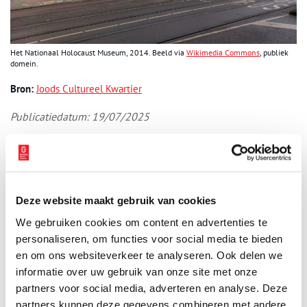
Het Nationaal Holocaust Museum, 2014. Beeld via
Wikimedia Commons
, publiek
domein.
Bron:
Joods Cultureel Kwartier
Publicatiedatum: 19/07/2025
Ontvang de nieuwsbrief
Deze website maakt gebruik van cookies
Wilt u op de hoogte blijven van de mooiste verhalen en het
We gebruiken cookies om content en advertenties te
laatste erfgoednieuws? Schrijf u dan nu in voor onze
personaliseren, om functies voor social media te bieden
wekelijkse nieuwsbrief!
en om ons websiteverkeer te analyseren. Ook delen we
informatie over uw gebruik van onze site met onze
partners voor social media, adverteren en analyse. Deze
partners kunnen deze gegevens combineren met andere