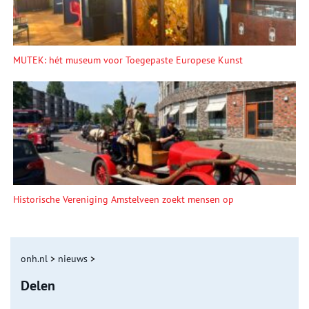
MUTEK: hét museum voor Toegepaste Europese Kunst
Historische Vereniging Amstelveen zoekt mensen op
onh.nl
>
nieuws
>
Delen