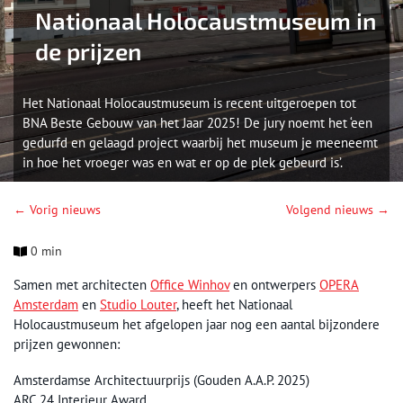
Nationaal Holocaustmuseum in
de prijzen
Het Nationaal Holocaustmuseum is recent uitgeroepen tot
BNA Beste Gebouw van het Jaar 2025! De jury noemt het ‘een
gedurfd en gelaagd project waarbij het museum je meeneemt
in hoe het vroeger was en wat er op de plek gebeurd is’.
← Vorig nieuws
Volgend nieuws →
0 min
Samen met architecten
Office Winhov
en ontwerpers
OPERA
Amsterdam
en
Studio Louter
, heeft het Nationaal
Holocaustmuseum het afgelopen jaar nog een aantal bijzondere
prijzen gewonnen:
Amsterdamse Architectuurprijs (Gouden A.A.P. 2025)
ARC 24 Interieur Award