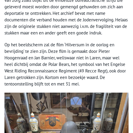
van zorg zoals blijkt uit de eindeloze bureaucratische strijd die
geleverd moest worden door gemengd gehuwden om zich aan
deportatie te onttrekken. Het archief bevat met name
documenten die verband houden met de Jodenvervolging. Helaas
zijn de originele stukken niet aanwezig i.v.m. de fragiliteit van de
stukken maar een en ander geeft een goede indruk.
Op het beeldscherm zal de film ‘Hilversum in de oorlog en
bevrijding’ te zien zijn. Deze film is gemaakt door Pieter
Hoogenraad en Jan Barnier, weliswaar niet in Laren, maar wel
heel dichtbij omdat de Polar Bears, het symbool van het Engelse
West Riding Reconnaissance Regiment (49 Recce Regt), ook door
Laren getrokken zijn. Kortom een bezoekje waard. De
tentoonstelling blijft tot en met 31 mei.