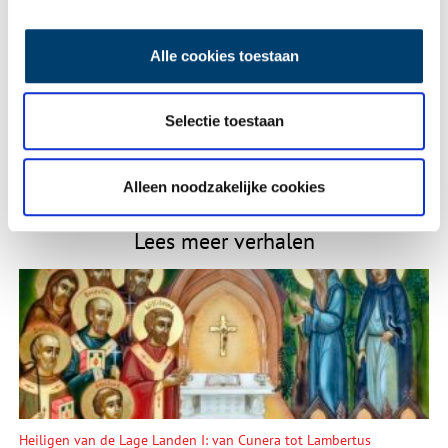
E-mail
*
Alle cookies toestaan
Vink dit aan als u op de hoogte gehouden wil worden.
Selectie toestaan
Alleen noodzakelijke cookies
Lees meer verhalen
Heiligen van de Lage Landen I: van Cunera tot Lambertus