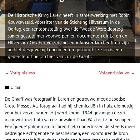
De Historische Kring Laren heeft in samenwerking met Robin
Gouwswaard, voorzitter van de Stichting Hilversum in de
Oorlog, een tentoonstelling over de Tweede Wereldoorlog
samengesteld met voorwerpen en documenten uit Laren en
Hilversum. Ook het Verzetsmuseum Amsterdam heeft uit zijn
archief desgevraagd documenten gestuurd. Te zien is een
gedeelte uit het archief van Cok de Graaff.
← Vorig nieuws
Volgend nieuws →
1 min
De Graaff was fotograaf in Laren en getrouwd met de Joodse
Grete Mossel. Als fotograaf had hij chemicaliën in huis, die nuttig
voor het verzet waren. Hij werd zomer 1944 gevangen gezet,
maar wist met hulp van de bewaker Daan Wakker te ontsnappen.
Een ‘goede’ politieman in Laren hielp ondertussen de steeds meer
bedreigde echtgenote te beschermen, een voortdurende bron