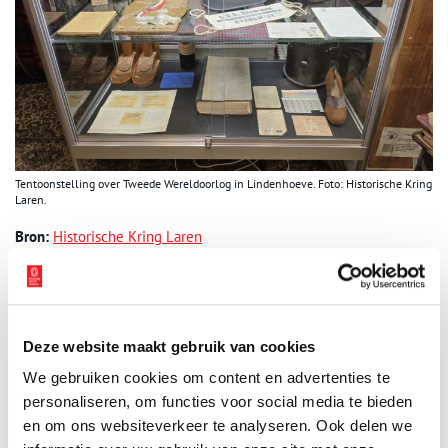
Tentoonstelling over Tweede Wereldoorlog in Lindenhoeve. Foto: Historische Kring
Laren.
Bron:
Historische Kring Laren
Publicatiedatum: 30/04/2025
Deze website maakt gebruik van cookies
We gebruiken cookies om content en advertenties te
Ontvang de nieuwsbrief
personaliseren, om functies voor social media te bieden
en om ons websiteverkeer te analyseren. Ook delen we
Wilt u op de hoogte blijven van de mooiste verhalen en het