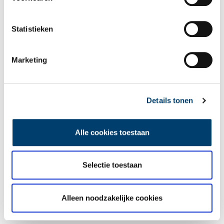
wekelijkse nieuwsbrief!
Statistieken
Bij inschrijving gaat u akkoord met ons
privacybeleid
.
Marketing
Aanvullingen
Details tonen
Vul deze informatie aan of geef een reactie.
Alle cookies toestaan
Vereiste velden zijn gemarkeerd met *. Het e-mailadres wordt niet
Selectie toestaan
gepubliceerd.
Naam
*
Alleen noodzakelijke cookies