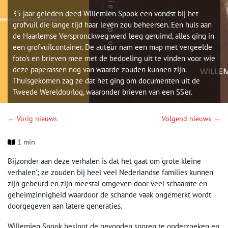
35 jaar geleden deed Willemien Spook een vondst bij het
grofvuil die lange tijd haar leven zou beheersen. Een huis aan
de Haarlemse Verspronckweg werd leeg geruimd, alles ging in
een grofvuilcontainer. De auteur nam een map met vergeelde
foto's en brieven mee met de bedoeling uit te vinden voor wie
deze paperassen nog van waarde zouden kunnen zijn.
Thuisgekomen zag ze dat het ging om documenten uit de
Tweede Wereldoorlog, waaronder brieven van een SS'er.
← Vorig nieuws
Volgend nieuws →
1 min
Bijzonder aan deze verhalen is dat het gaat om ‘grote kleine
verhalen’; ze zouden bij heel veel Nederlandse families kunnen
zijn gebeurd en zijn meestal omgeven door veel schaamte en
geheimzinnigheid waardoor de schande vaak ongemerkt wordt
doorgegeven aan latere generaties.
Willemien Spook besloot de gevonden sporen te onderzoeken en