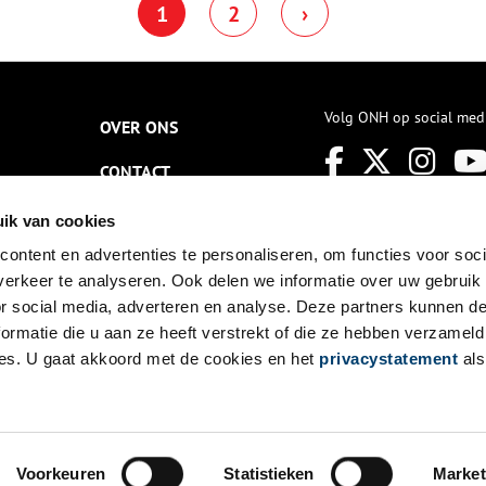
1
2
›
nderzoek gedaan naar deze
erste Amsterdammer. Zo is
eer te weten gekomen over
ijn leeftijd, wat hij at en hoe
et met zijn gezondheid ging.
ok is er een
Volg ONH op social med
OVER ONS
ezichtsreconstructie gemaakt,
aardoor mensen nu oog in
og met hem kunnen staan in
CONTACT
et Stadsarchief van
msterdam.
NIEUWSBRIEF
ik van cookies
ontent en advertenties te personaliseren, om functies voor soci
DISCLAIMER
erkeer te analyseren. Ook delen we informatie over uw gebruik
PRIVACY
or social media, adverteren en analyse. Deze partners kunnen 
ormatie die u aan ze heeft verstrekt of die ze hebben verzameld
TOEGANKELIJKHEID
es. U gaat akkoord met de cookies en het
privacystatement
als
Voorkeuren
Statistieken
Market