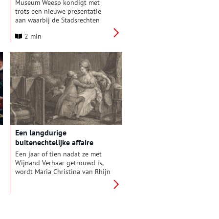
Museum Weesp
Museum Weesp kondigt met
trots een nieuwe presentatie
aan waarbij de Stadsrechten
van Weesp en een selectie van
2 min
bijzondere objecten uit de
middeleeuwen worden getoond.
Het Privilege, op 20 mei 1355
door graaf Willem V van Beieren
uitgegeven aan de stad Weesp
wordt normaliter bewaard in
het Stadsarchief Amsterdam.
Een langdurige
buitenechtelijke affaire
Een jaar of tien nadat ze met
Wijnand Verhaar getrouwd is,
wordt Maria Christina van Rhijn
hartstochtelijk verliefd op een
andere man. Het was het begin
van een langdurige
buitenechtelijke relatie waar
zelfs een kind uit zou