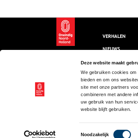
dijken lagen houten huizen met
o
rieten daken, waar rook uit
e
kringelde. Een bakstenen haard
m
verspreidde warmte en je kon er
z
op koken.
h
O
VERHALEN
g
w
o
NIEUWS
h
A
KALENDER
Deze website maakt gebru
We gebruiken cookies om c
THEMA’S
bieden en om ons websitev
ACTIVITEITEN
site met onze partners vo
combineren met andere inf
VIDEO’S
uw gebruik van hun servic
website blijft gebruiken.
© ONH | 2026
Toestemmingsselectie
Noodzakelijk