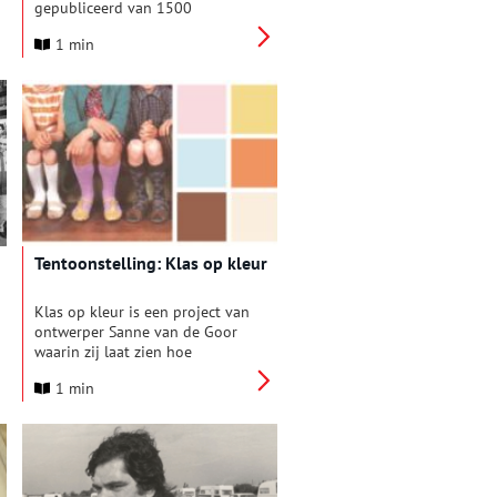
gepubliceerd van 1500
historische foto’s met typografie
1 min
uit Amsterdam. Op
amsterdamtypography.nl
kunnen bezoekers een
willekeurige selectie van 24
foto’s bekijken of de volledige
collectie ontdekken via een
interactieve kaart. De foto’s
bieden een uniek kijkje in de
rijke geschiedenis van de stad,
vastgelegd door de lens van
typografie.
Tentoonstelling: Klas op kleur
Klas op kleur is een project van
ontwerper Sanne van de Goor
waarin zij laat zien hoe
klassenfoto’s trends in kleur,
1 min
identiteit en erfgoed
weerspiegelen. Ze onderzocht
de kleur van kleding op
Amsterdamse klassenfoto’s
vanaf 1970 en verwerkte dat in
een toegankelijke database. De