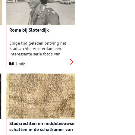
tentoonstelling toont de
kleurrijke resultaten van dit
onderzoek.
Roma bij Sloterdijk
Enige tijd geleden ontving het
Stadsarchief Amsterdam een
interessante serie foto’s van
Roma. De 29 foto’s waren
1 min
aangetroffen in een archief dat
informatie over vogels bevatte.
De reden was dat ze waren
gemaakt door de
vogelliefhebber Jaap Taapken
(1925-2001). Hij was jarenlang
hoofdredacteur van het
vogeltijdschrift Het Vogeljaar.
Stadsrechten en middeleeuwse
schatten in de schatkamer van