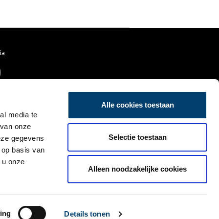
voortkomen. Deze affaire bleef
niet onopgemerkt zoals blijkt
uit verklaringen bij de notaris
door familieleden en bekenden.
ia
Alle cookies toestaan
al media te
 van onze
Selectie toestaan
deze gegevens
 op basis van
 u onze
Alleen noodzakelijke cookies
ing
Details tonen