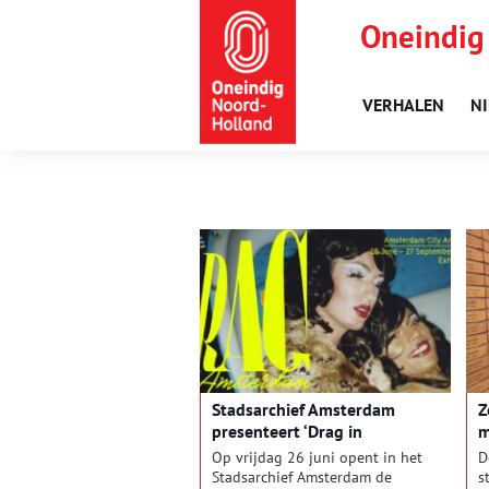
Oneindig
VERHALEN
N
Stadsarchief Amsterdam
Z
presenteert ‘Drag in
m
Amsterdam’
A
Op vrijdag 26 juni opent in het
D
Stadsarchief Amsterdam de
s