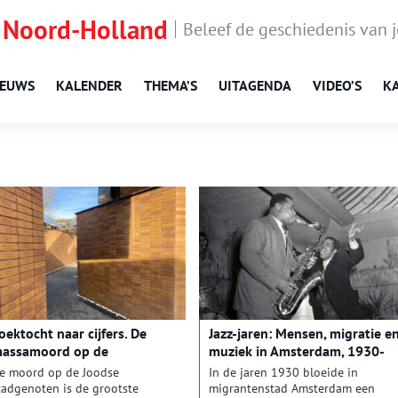
 Noord-Holland
Beleef de geschiedenis van 
IEUWS
KALENDER
THEMA’S
UITAGENDA
VIDEO’S
K
oektocht naar cijfers. De
Jazz-jaren: Mensen, migratie e
assamoord op de
muziek in Amsterdam, 1930-
msterdamse Joden
1939
e moord op de Joodse
In de jaren 1930 bloeide in
tadgenoten is de grootste
migrantenstad Amsterdam een