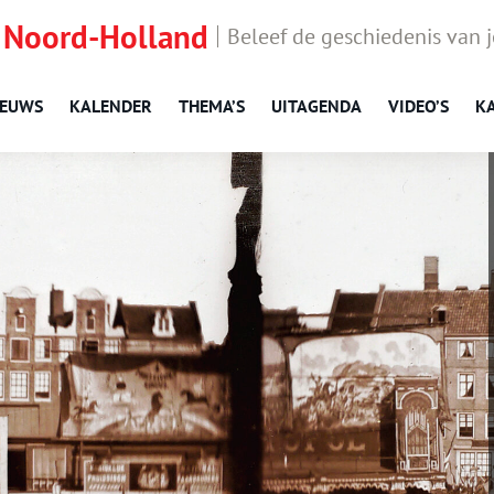
 Noord-Holland
Beleef de geschiedenis van 
IEUWS
KALENDER
THEMA’S
UITAGENDA
VIDEO’S
K