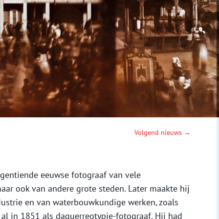
Volgend nieuws →
egentiende eeuwse fotograaf van vele
aar ook van andere grote steden. Later maakte hij
ndustrie en van waterbouwkundige werken, zoals
al in 1851 als daguerreotypie-fotograaf. Hij had