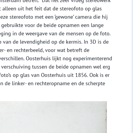
sterdam betreft.” Dat het zeer vroeg stereowerk
t alleen uit het feit dat de stereofoto op glas
deze stereofoto met een ‘gewone’ camera die hij
j gebruikte voor de beide opnamen een lange
eweging in de weergave van de mensen op de foto.
p van de levendigheid op de kermis. In 3D is de
er- en rechterbeeld, voor wat betreft de
erschillen. Oosterhuis lijkt nog experimenterend
e verschuiving tussen de beide opnamen wel erg
-foto’s op glas van Oosterhuis uit 1856. Ook is er
en de linker- en rechteropname en de scherpte