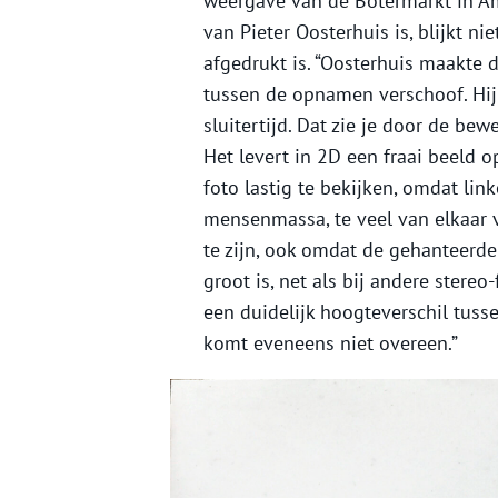
weergave van de Botermarkt in Am
van Pieter Oosterhuis is, blijkt nie
afgedrukt is. “Oosterhuis maakte 
tussen de opnamen verschoof. Hi
sluitertijd. Dat zie je door de b
Het levert in 2D een fraai beeld o
foto lastig te bekijken, omdat link
mensenmassa, te veel van elkaar v
te zijn, ook omdat de gehanteerd
groot is, net als bij andere stereo
een duidelijk hoogteverschil tuss
komt eveneens niet overeen.”