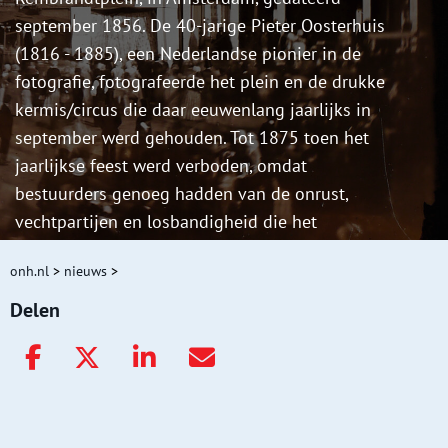
september 1856. De 40-jarige Pieter Oosterhuis
(1816 - 1885), een Nederlandse pionier in de
fotografie, fotografeerde het plein en de drukke
kermis/circus die daar eeuwenlang jaarlijks in
september werd gehouden. Tot 1875 toen het
jaarlijkse feest werd verboden, omdat
bestuurders genoeg hadden van de onrust,
vechtpartijen en losbandigheid die het
opleverde.
onh.nl
>
nieuws
>
Delen