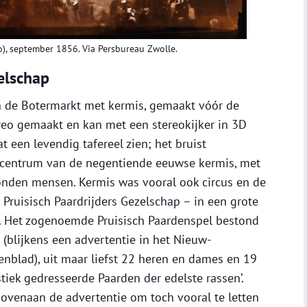
o), september 1856. Via Persbureau Zwolle.
zelschap
n de Botermarkt met kermis, gemaakt vóór de
reo gemaakt en kan met een stereokijker in 3D
 een levendig tafereel zien; het bruist
 centrum van de negentiende eeuwse kermis, met
nden mensen. Kermis was vooral ook circus en de
 Pruisisch Paardrijders Gezelschap – in een grote
en. Het zogenoemde Pruisisch Paardenspel bestond
 (blijkens een advertentie in het Nieuw-
nblad), uit maar liefst 22 heren en dames en 19
iek gedresseerde Paarden der edelste rassen’.
ovenaan de advertentie om toch vooral te letten