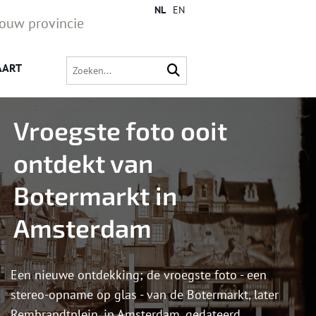
NL
EN
jouw provincie
AART
Vroegste foto ooit
ontdekt van
Botermarkt in
Amsterdam
Een nieuwe ontdekking; de vroegste foto - een
stereo-opname op glas - van de Botermarkt, later
Rembrandtplein, in Amsterdam, gedateerd