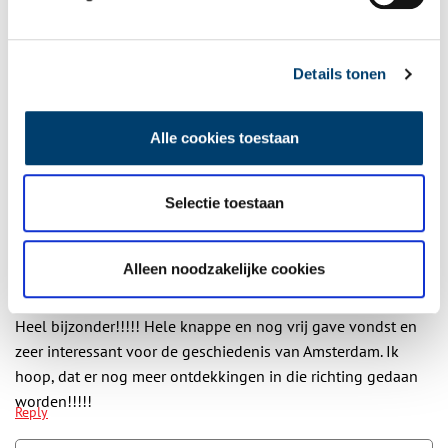
Details tonen
Bij inschrijving gaat u akkoord met ons
privacybeleid
.
Alle cookies toestaan
Aanvullingen
Vul deze informatie aan of geef een reactie.
Selectie toestaan
1 reactie
Alleen noodzakelijke cookies
Jenny Smith
schreef:
24/03/2025 om 23:26
Heel bijzonder!!!!! Hele knappe en nog vrij gave vondst en
zeer interessant voor de geschiedenis van Amsterdam. Ik
hoop, dat er nog meer ontdekkingen in die richting gedaan
worden!!!!!
Reply