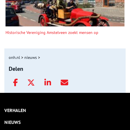
Historische Vereniging Amstelveen zoekt mensen op
onh.nl
>
nieuws
>
Delen
VERHALEN
NIEUWS