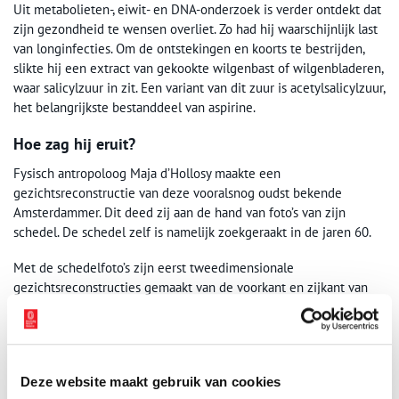
Uit metabolieten-, eiwit- en DNA-onderzoek is verder ontdekt dat
zijn gezondheid te wensen overliet. Zo had hij waarschijnlijk last
van longinfecties. Om de ontstekingen en koorts te bestrijden,
slikte hij een extract van gekookte wilgenbast of wilgenbladeren,
waar salicylzuur in zit. Een variant van dit zuur is acetylsalicylzuur,
het belangrijkste bestanddeel van aspirine.
Hoe zag hij eruit?
Fysisch antropoloog Maja d’Hollosy maakte een
gezichtsreconstructie van deze vooralsnog oudst bekende
Amsterdammer. Dit deed zij aan de hand van foto’s van zijn
schedel. De schedel zelf is namelijk zoekgeraakt in de jaren 60.
Met de schedelfoto’s zijn eerst tweedimensionale
gezichtsreconstructies gemaakt van de voorkant en zijkant van
het hoofd en daarna een driedimensionale. Van het
driedimensionale model werd vervolgens een laagje afgeschaafd
en daarna is het 3D geprint. Op deze print werd het uiteindelijke
gezicht geboetseerd.
Deze website maakt gebruik van cookies