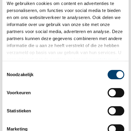
Omdat dit model van klei was gemaakt en je dat niet lang kunt
We gebruiken cookies om content en advertenties te
bewaren, moest er daarna nog een kopie worden gemaakt van
personaliseren, om functies voor social media te bieden
het hoofd in rubber. Als laatste is het rubberen gezicht
en om ons websiteverkeer te analyseren. Ook delen we
beschilderd en kreeg het kunstogen en haar.
informatie over uw gebruik van onze site met onze
partners voor social media, adverteren en analyse. Deze
De eerste Amsterdammer staat in de tentoonstelling ‘De
geboorte van de Stad. Op zoek naar middeleeuws Amsterdam’ in
partners kunnen deze gegevens combineren met andere
het Stadsarchief.
informatie die u aan ze heeft verstrekt of die ze hebben
verzameld op basis van uw gebruik van hun services. U
Bron:
De Erfgoedstem
gaat akkoord met de cookies en het
privacystatement
als u onze website blijft gebruiken.
Publicatiedatum: 21/03/2025
Toestemmingsselectie
Noodzakelijk
Voorkeuren
Ontvang de nieuwsbrief
Statistieken
Wilt u op de hoogte blijven van de mooiste verhalen en het
laatste erfgoednieuws? Schrijf u dan nu in voor onze
wekelijkse nieuwsbrief!
Marketing