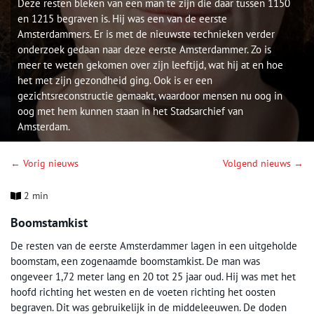
Deze resten bleken van een man te zijn die daar tussen 1150
en 1215 begraven is. Hij was een van de eerste
Amsterdammers. Er is met de nieuwste technieken verder
onderzoek gedaan naar deze eerste Amsterdammer. Zo is
meer te weten gekomen over zijn leeftijd, wat hij at en hoe
het met zijn gezondheid ging. Ook is er een
gezichtsreconstructie gemaakt, waardoor mensen nu oog in
oog met hem kunnen staan in het Stadsarchief van
Amsterdam.
← Vorig nieuws
Volgend nieuws →
2 min
Boomstamkist
De resten van de eerste Amsterdammer lagen in een uitgeholde
boomstam, een zogenaamde boomstamkist. De man was
ongeveer 1,72 meter lang en 20 tot 25 jaar oud. Hij was met het
hoofd richting het westen en de voeten richting het oosten
begraven. Dit was gebruikelijk in de middeleeuwen. De doden