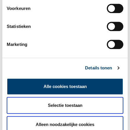
Wilt u op de hoogte blijven van de mooiste verhalen en het
Voorkeuren
laatste erfgoednieuws? Schrijf u dan nu in voor onze
wekelijkse nieuwsbrief!
Statistieken
Marketing
Bij inschrijving gaat u akkoord met ons
privacybeleid
.
Aanvullingen
Details tonen
Vul deze informatie aan of geef een reactie.
Alle cookies toestaan
Selectie toestaan
Vereiste velden zijn gemarkeerd met *. Het e-mailadres wordt niet
gepubliceerd.
Alleen noodzakelijke cookies
Naam
*