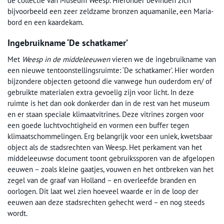
de collectie van Museum Weesp. Hieronder bevinden zich
bijvoorbeeld een zeer zeldzame bronzen aquamanile, een Maria-
bord en een kaardekam.
Ingebruikname ‘De schatkamer’
Met
Weesp in de middeleeuwen
vieren we de ingebruikname van
een nieuwe tentoonstellingsruimte: ‘De schatkamer’. Hier worden
bijzondere objecten getoond die vanwege hun ouderdom en/ of
gebruikte materialen extra gevoelig zijn voor licht. In deze
ruimte is het dan ook donkerder dan in de rest van het museum
en er staan speciale klimaatvitrines. Deze vitrines zorgen voor
een goede luchtvochtigheid en vormen een buffer tegen
klimaatschommelingen. Erg belangrijk voor een uniek, kwetsbaar
object als de stadsrechten van Weesp. Het perkament van het
middeleeuwse document toont gebruikssporen van de afgelopen
eeuwen – zoals kleine gaatjes, vouwen en het ontbreken van het
zegel van de graaf van Holland – en overleefde branden en
oorlogen. Dit laat wel zien hoeveel waarde er in de loop der
eeuwen aan deze stadsrechten gehecht werd – en nog steeds
wordt.