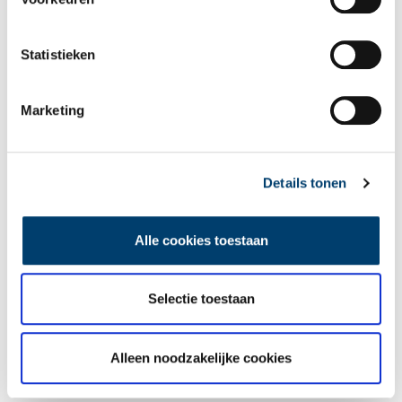
wekelijkse nieuwsbrief!
Statistieken
Bij inschrijving gaat u akkoord met ons
privacybeleid
.
Marketing
Aanvullingen
Details tonen
Vul deze informatie aan of geef een reactie.
Alle cookies toestaan
Vereiste velden zijn gemarkeerd met *. Het e-mailadres wordt niet
Selectie toestaan
gepubliceerd.
Naam
*
Alleen noodzakelijke cookies