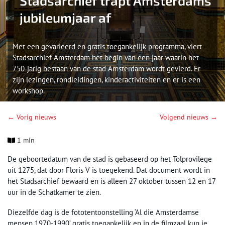
Stadsarchief trapt Amsterdams
jubileumjaar af
Met een gevarieerd en gratis toegankelijk programma, viert
Stadsarchief Amsterdam het begin van een jaar waarin het
750-jarig bestaan van de stad Amsterdam wordt gevierd. Er
zijn lezingen, rondleidingen, kinderactiviteiten en er is een
workshop.
← Vorig nieuws
Volgend nieuws →
1 min
De geboortedatum van de stad is gebaseerd op het Tolprovilege
uit 1275, dat door Floris V is toegekend. Dat document wordt in
het Stadsarchief bewaard en is alleen 27 oktober tussen 12 en 17
uur in de Schatkamer te zien.
Diezelfde dag is de fototentoonstelling ‘Al die Amsterdamse
mensen 1970-1990’ gratis toegankelijk en in de filmzaal kun je