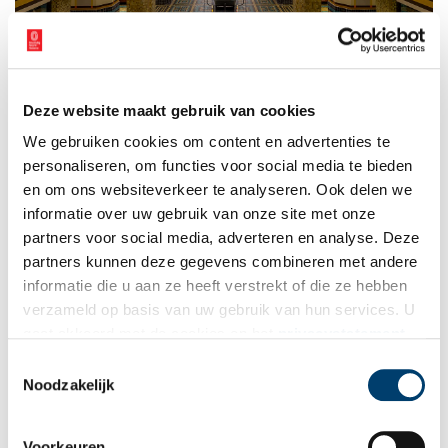
De Schatkamer van het Stadsarchief. Foto: Davidh820,
CC BY-SA 4.0
, via
Wikimedia Commons.
Deze website maakt gebruik van cookies
De hele dag zijn er speciale kinderactiviteiten in de hal. Je kunt
We gebruiken cookies om content en advertenties te
knutselen, op de foto gaan als middeleeuwse Avatar en je kunt je
personaliseren, om functies voor social media te bieden
verjaardagswens voor de stad achter laten.
en om ons websiteverkeer te analyseren. Ook delen we
Tekst:
Arnoud van Soest
informatie over uw gebruik van onze site met onze
partners voor social media, adverteren en analyse. Deze
Publicatiedatum: 21/10/2024
partners kunnen deze gegevens combineren met andere
informatie die u aan ze heeft verstrekt of die ze hebben
verzameld op basis van uw gebruik van hun services. U
gaat akkoord met de cookies en het
privacystatement
als u onze website blijft gebruiken.
Ontvang de nieuwsbrief
Toestemmingsselectie
Noodzakelijk
Wilt u op de hoogte blijven van de mooiste verhalen en het
laatste erfgoednieuws? Schrijf u dan nu in voor onze
Voorkeuren