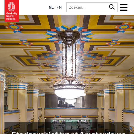
NL
EN