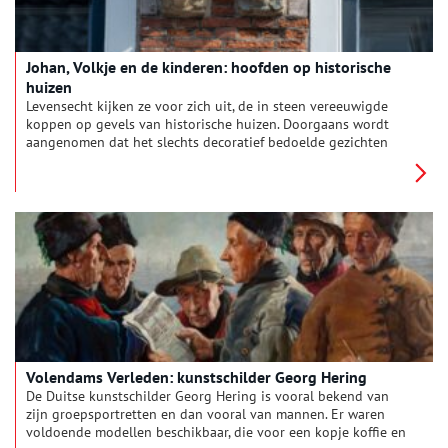
Johan, Volkje en de kinderen: hoofden op historische
huizen
Levensecht kijken ze voor zich uit, de in steen vereeuwigde
koppen op gevels van historische huizen. Doorgaans wordt
aangenomen dat het slechts decoratief bedoelde gezichten
zijn. Maar een nieuw boek laat zien dat er echte mensen achter
de hoofden schuilgaan. Het zijn persoonlijke portretten van de
echtparen die het huis lieten bouwen. In de Jansstraat in
Haarlem bijvoorbeeld.
Volendams Verleden: kunstschilder Georg Hering
De Duitse kunstschilder Georg Hering is vooral bekend van
zijn groepsportretten en dan vooral van mannen. Er waren
voldoende modellen beschikbaar, die voor een kopje koffie en