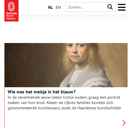
NL
EN
Wie was het meisje in het blauw?
In de zeventiende eeuw lieten trotse ouders graag een portret
maken van hun kind. Alleen de rijkste families konden zich
gerenommeerde kunstenaars, zoals de Haarlemse kunstschilder
Johannes Verspronck, veroorloven. In 1640 en 1641 schilderde
hij drie portretten van een meisje en haar ouders. ‘Portret van
een meisje in het blauw’ groeide uit tot een van de
publiekslievelingen van het Rijksmuseum. Maar wie was dit