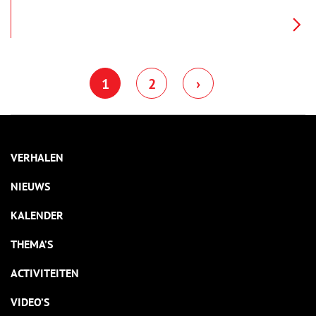
een borreltje graag bereid waren om te poseren. Hering gold
als specialist, want veel van zijn afgebeelde Volendammer
mannen zijn goed herkenbaar. De portretten zijn zo levendig,
dat je zo een praatje zou beginnen!
1
2
›
VERHALEN
NIEUWS
KALENDER
THEMA’S
ACTIVITEITEN
VIDEO’S