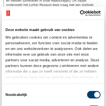
én hebben lutheranen in onze maatschappij? Dit najaar
onderzoekt het Luther Museum deze vraag met een dubbele
tentoonstelling en door de ogen van twee bijzondere
2 min
kunstenaars. In de kerkzaal is de tentoonstelling Johann Georg
Schwartze – uit de schaduw van zijn dochter te zien met 19e-
eeuwse portretten van de elite, waaronder lutheranen. In de
monumentale hal van het museum tonen ze – bij wijze van
Deze website maakt gebruik van cookies
portrait gallery – een kunstopdracht van ‘fotograaf aller
Nederlanders’ Koos Breukel: Lutheranen in beeld.
We gebruiken cookies om content en advertenties te
personaliseren, om functies voor social media te bieden
en om ons websiteverkeer te analyseren. Ook delen we
informatie over uw gebruik van onze site met onze
partners voor social media, adverteren en analyse. Deze
Amsterdam Museum toont de vele gezichten van Noord-
partners kunnen deze gegevens combineren met andere
Holland
informatie die u aan ze heeft verstrekt of die ze hebben
Er zit niet écht een rode draad in de tentoonstelling ‘Gezichten
verzameld op basis van uw gebruik van hun services. U
van Noord-Holland’, die sinds kort in het Amsterdam Museum
gaat akkoord met de cookies en het
privacystatement
is te zien. En dat is ook precies de bedoeling: de diversiteit
van Noord-Hollanders tonen.
als u onze website blijft gebruiken.
Toestemmingsselectie
Noodzakelijk