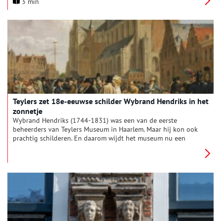
3 min
om de diversiteit van de provincie vast te leggen. De nieuwe
gezichten en verhalen worden gepresenteerd in twee
Gezichten van Noord-Holland tentoonstellingen in het
Amsterdam Museum in 2024 en in het Frans Hals Museum in
2025.
Teylers zet 18e-eeuwse schilder Wybrand Hendriks in het
zonnetje
Wybrand Hendriks (1744-1831) was een van de eerste
beheerders van Teylers Museum in Haarlem. Maar hij kon ook
prachtig schilderen. En daarom wijdt het museum nu een
tentoonstelling aan hem.