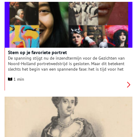
1.082 inzendingen drie prijswinnende portretten. Daarnaast is
uit de ruim 22.000 stemmen is de publieksprijs bekend
geworden.
Stem op je favoriete portret
De spanning stijgt nu de inzendtermijn voor de Gezichten van
Noord-Holland portretwedstrijd is gesloten. Maar dit betekent
slechts het begin van een spannende fase: het is tijd voor het
publiek om een stem uit te brengen voor de publieksprijs,
1 min
terwijl de juryleden zich gaan beraden over de andere
prijscategorieën. Laat je stem horen en geef jouw favoriete
portret de welverdiende erkenning!