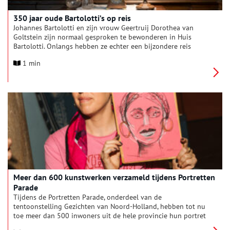
350 jaar oude Bartolotti’s op reis
Johannes Bartolotti en zijn vrouw Geertruij Dorothea van
Goltstein zijn normaal gesproken te bewonderen in Huis
Bartolotti. Onlangs hebben ze echter een bijzondere reis
gemaakt naar Washington, waar ze vanaf 26 september te zien
1 min
zijn op de tentoonstelling Women Artists from Antwerp to
Amsterdam, 1600–1750 in het National Museum of Women in
the Arts.
Meer dan 600 kunstwerken verzameld tijdens Portretten
Parade
Tijdens de Portretten Parade, onderdeel van de
tentoonstelling Gezichten van Noord-Holland, hebben tot nu
toe meer dan 500 inwoners uit de hele provincie hun portret
een plek gegeven in locatie HAL van het Frans Hals Museum.