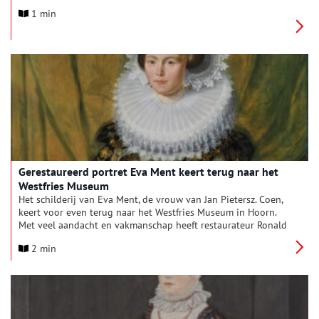
ophangen in het museum. Deze portretten worden onderdeel
1 min
van de tentoonstelling Gezichten van Noord-Holland – Nieuwe
portretten uit de provincie, tot stand gekomen in
samenwerking met inwoners en kunstenaars. Geïnspireerd op
de beroemde 16de- en 17de-eeuwse portretten, die vooral de
Hollandse elite toonden, laat de tentoonstelling nu een
veelzijdiger beeld zien van de huidige bewoners van de
provincie.
Gerestaureerd portret Eva Ment keert terug naar het
Westfries Museum
Het schilderij van Eva Ment, de vrouw van Jan Pietersz. Coen,
keert voor even terug naar het Westfries Museum in Hoorn.
Met veel aandacht en vakmanschap heeft restaurateur Ronald
de Jager de afgelopen maanden het portret gerestaureerd dat
2 min
rond 1625 geschilderd werd door Jacob Waben. Met
schitterend resultaat. Niet alleen de kleuren, maar vooral de
prachtige 17e-eeuwse jurk en Eva zelf komen opnieuw tot
leven. Het schilderij is daarmee een bijzondere toevoeging aan
de huidige mode-expositie TIME in FASHION. Deze is nog te
zien t/m 1 juni 2025, daarna sluit het museum de deuren voor