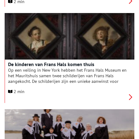
2 min
Het participatieproject groeide sinds de opening van de
tentoonstelling in april uit tot een levend kunstwerk vol
persoonlijke verhalen en gezichten uit de hele provincie. De
tentoonstelling en de portretten zijn nog tot en met 17
augustus te zien. De komende weken kan men de
tentoonstelling dus nog bezoeken en zelf een portret aan
toevoegen.
De kinderen van Frans Hals komen thuis
Op een veiling in New York hebben het Frans Hals Museum en
het Mauritshuis samen twee schilderijen van Frans Hals
aangekocht. De schilderijen zijn een unieke aanwinst voor
Nederland, omdat ze mogelijk Hals’ eigen kinderen tonen en
2 min
een doorkijk zijn naar Nederland in de 17de eeuw. De werken
blijven bij elkaar en zullen om en om in Haarlem en Den Haag
worden getoond.