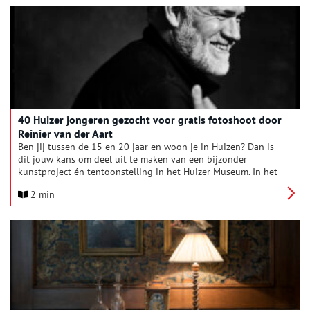
meisje? En wie waren haar ouders? Frans Grijzenhout, emeritus
hoogleraar kunstgeschiedenis aan de Universiteit van
Amsterdam, deed uitgebreid onderzoek naar de identiteit van
het mysterieuze drietal.
40 Huizer jongeren gezocht voor gratis fotoshoot door
Reinier van der Aart
Ben jij tussen de 15 en 20 jaar en woon je in Huizen? Dan is
dit jouw kans om deel uit te maken van een bijzonder
kunstproject én tentoonstelling in het Huizer Museum. In het
kader van het 40-jarig jubileum is het museum op zoek naar
2 min
veertig Huizer meisjes en jongens die zich willen laten
portretteren door mode- en portretfotograaf Reinier van der
Aart op 11 en 12 april in Huizen.