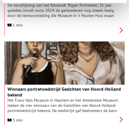
De verschijning van het fotoboek ‘Rijper Portretten’, 35 jaar
geleden, houdt anno 2024 de gemoederen nog steeds bezig
door de tentoonstelling die Museum In ’t Houten Huis eraan
heeft gewijd. Op dinsdag 25 juni is het tweede en laatste deel
1 min
van de tentoonstelling geopend voor publiek. Deze expositie
zal tot en met zondag 27 oktober te zien zijn in De Rijp.
Winnaars portretwedstrijd Gezichten van Noord-Holland
bekend
Het Frans Hals Museum in Haarlem en het Amsterdam Museum
maken de vier winnaars van de Gezichten van Noord-Holland
portretwedstrijd bekend. De wedstrijd gaf deelnemers de kans
om ‘de gezichten van nu’ in Noord-Holland vast te leggen,
3 min
gebruikmakend van verschillende vormen als foto, video,
gedicht of audio. De speciaal aangestelde vakjury koos uit