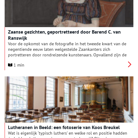
de ingrijpende verbouwing.
Zaanse gezichten, geportretteerd door Barend C. van
Ranswijk
Voor de opkomst van de fotografie in het tweede kwart van de
negentiende eeuw laten welgestelde Zaankanters zich
portretteren door rondreizende kunstenaars. Opvallend zijn de
kleine portretjes in gouache geschilderd door Barend Cornelis
1 min
van Ranswijk (1773-na 1841). Ze geven een intiem beeld van
voorname Zaanse families in hun woonomgeving aan het
begin van de negentiende eeuw.
Lutheranen in Beeld: een fotoserie van Koos Breukel
Wat is eigenlijk ‘typisch luthers’ en welke rol en positie hadden