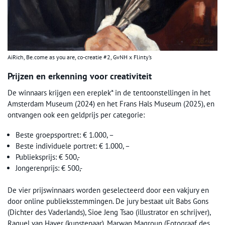
AiRich, Be.come as you are, co-creatie #2, GvNH x Flinty’s
Prijzen en erkenning voor creativiteit
De winnaars krijgen een ereplek* in de tentoonstellingen in het
Amsterdam Museum (2024) en het Frans Hals Museum (2025), en
ontvangen ook een geldprijs per categorie:
Beste groepsportret: € 1.000, –
Beste individuele portret: € 1.000, –
Publieksprijs: € 500,-
Jongerenprijs: € 500,-
De vier prijswinnaars worden geselecteerd door een vakjury en
door online publieksstemmingen. De jury bestaat uit Babs Gons
(Dichter des Vaderlands), Sioe Jeng Tsao (illustrator en schrijver),
Raquel van Haver (kunstenaar), Marwan Magroun (Fotograaf des