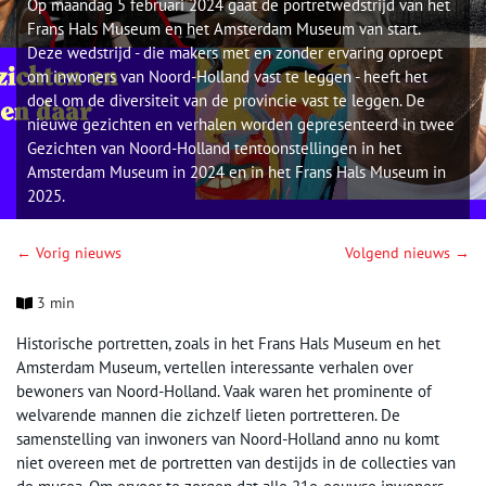
Op maandag 5 februari 2024 gaat de portretwedstrijd van het
Frans Hals Museum en het Amsterdam Museum van start.
Deze wedstrijd - die makers met en zonder ervaring oproept
om inwoners van Noord-Holland vast te leggen - heeft het
doel om de diversiteit van de provincie vast te leggen. De
nieuwe gezichten en verhalen worden gepresenteerd in twee
Gezichten van Noord-Holland tentoonstellingen in het
Amsterdam Museum in 2024 en in het Frans Hals Museum in
2025.
← Vorig nieuws
Volgend nieuws →
3 min
Historische portretten, zoals in het Frans Hals Museum en het
Amsterdam Museum, vertellen interessante verhalen over
bewoners van Noord-Holland. Vaak waren het prominente of
welvarende mannen die zichzelf lieten portretteren. De
samenstelling van inwoners van Noord-Holland anno nu komt
niet overeen met de portretten van destijds in de collecties van