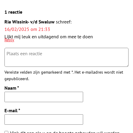
1 reactie
Ria Wissink- v/d Swaluw
schreef:
16/02/2025 om 21:33
Lijkt mij leuk en uitdagend om mee te doen
Reply
Vereiste velden zijn gemarkeerd met *. Het e-mailadres wordt niet
gepubliceerd.
Naam
*
E-mail
*
Vink dit aan als u op de hoogte gehouden wil worden.