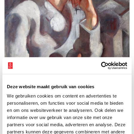
Deze website maakt gebruik van cookies
We gebruiken cookies om content en advertenties te
personaliseren, om functies voor social media te bieden
en om ons websiteverkeer te analyseren. Ook delen we
Jaap Weyand, Portret Henri ten Holt, 1915, Frans Hals Museum, Haarlem
informatie over uw gebruik van onze site met onze
Meedoen en praktische informatie
partners voor social media, adverteren en analyse. Deze
partners kunnen deze gegevens combineren met andere
Meedoen kan door een foto van het portret up te loaden via de