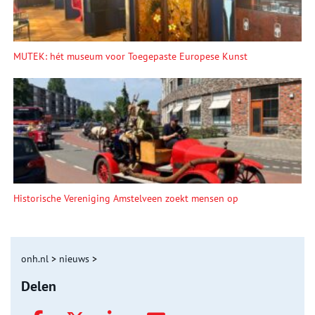
MUTEK: hét museum voor Toegepaste Europese Kunst
Historische Vereniging Amstelveen zoekt mensen op
onh.nl
>
nieuws
>
Delen