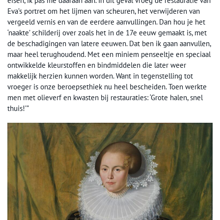
eisen, ik pas me daaraan aan. In dit geval vroeg de restauratie van
Eva’s portret om het lijmen van scheuren, het verwijderen van
vergeeld vernis en van de eerdere aanvullingen. Dan hou je het
‘naakte’ schilderij over zoals het in de 17e eeuw gemaakt is, met
de beschadigingen van latere eeuwen. Dat ben ik gaan aanvullen,
maar heel terughoudend. Met een miniem penseeltje en speciaal
ontwikkelde kleurstoffen en bindmiddelen die later weer
makkelijk herzien kunnen worden. Want in tegenstelling tot
vroeger is onze beroepsethiek nu heel bescheiden. Toen werkte
men met olieverf en kwasten bij restauraties: ‘Grote halen, snel
thuis!’”