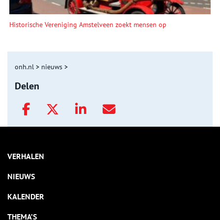
Historische Vereniging Amstelveen zoekt mensen op
onh.nl
>
nieuws
>
Delen
VERHALEN
NIEUWS
KALENDER
THEMA’S