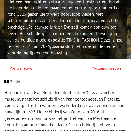
Met veel aandacht en vakmanschap heeft restaurateur Ronald
de Jager de afgelopen maanden het portret gerestaureerd dat
rond 1625 geschilderd werd door Jacob Waben. Met
schitterend resultaat. Niet alleen de kleuren, maar vooral de
prachtige 17e-eeuwse jurk en Eva zelf komen opnieuw tot
leven. Het schilderij is daarmee een bijzondere toevoeging
aan de huidige mode-expositie TIME in FASHION. Deze is nog
te zien t/m 1 juni 2025, daarna sluit het museum de deuren
voor de ingrijpende verbouwing.
← Vorig nieuws
Volgend nieuws →
2 min
Het portret van Eva Ment hing altijd in de VOC-zaal van het
museum, naast het schilderij van haar echtgenoot Jan Pietersz.
Coen. De portretten werden geschilderd naar aanleiding van hun
huwelijk in 1625. Het schilderij van Coen is in 2016 al
gerestaureerd, maar nu was het portret van Eva Ment aan de
beurt. Restaurator Ronald de Jager: “Het schilderij stelt zelf de