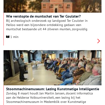
Wie verstopte de muntschat van Ter Coulster?
Bij archeologisch onderzoek op landgoed Ter Coulster in
Heiloo werd een bijzondere ontdekking gedaan: een
muntschat bestaande uit 44 zilveren munten, zorgvuldig
begraven in de grond. Wie verstopte deze schat en waarom?
1 min
Op zondag 15 maart vindt in Archeologiemuseum Huis van
Hilde in Castricum een lezing plaats over de muntschat van Ter
Coulster.
Stoommachinemuseum: Lezing Kunstmatige Intelligentie
Zondag 8 maart houdt Jan Martin Jansen, docent informatica
aan de Helderse Volksuniversiteit, een lezing bij het
Stoommachinemuseum in Medemblik over Kunstmatige