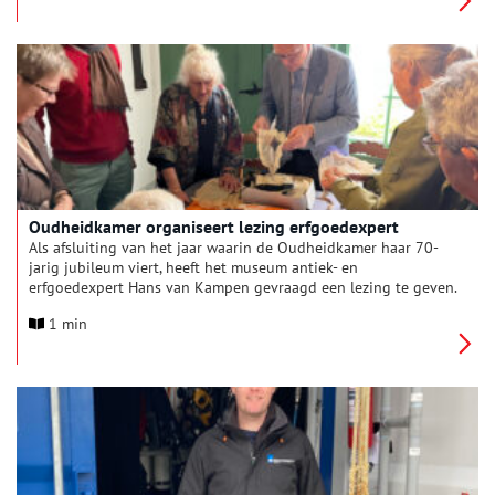
interessante inkijk over hoe dit landschap er in de
Middeleeuwen uit moet hebben gezien. Wie er woonden en
hoe zij het landschap ontwikkelden.
Oudheidkamer organiseert lezing erfgoedexpert
Als afsluiting van het jaar waarin de Oudheidkamer haar 70-
jarig jubileum viert, heeft het museum antiek- en
erfgoedexpert Hans van Kampen gevraagd een lezing te geven.
Het onderwerp is ‘streeksieraden en gebruiken bij rouw’. Naast
1 min
dat Van Kampen boeiend kan vertellen, laat hij ook allerlei
mooie dingen zien. De lezing vindt plaats op 1 november in de
Doopsgezinde Kerk in Den Burg, van 14 tot 16 uur. De toegang
is gratis, voor koffie/thee in de pauze wordt gezorgd.