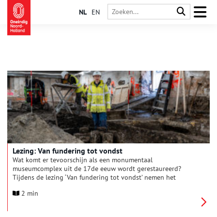
NL
EN
Lezing: Van fundering tot vondst
Wat komt er tevoorschijn als een monumentaal
museumcomplex uit de 17de eeuw wordt gerestaureerd?
Tijdens de lezing ‘Van fundering tot vondst’ nemen het
Westfries Museum, de Archeologische Dienst West-Friesland en
2 min
de gemeente Hoorn bezoekers mee achter de schermen van
een van de grootste restauratieprojecten in de binnenstad. De
avond vindt plaats op donderdag 27 augustus in de