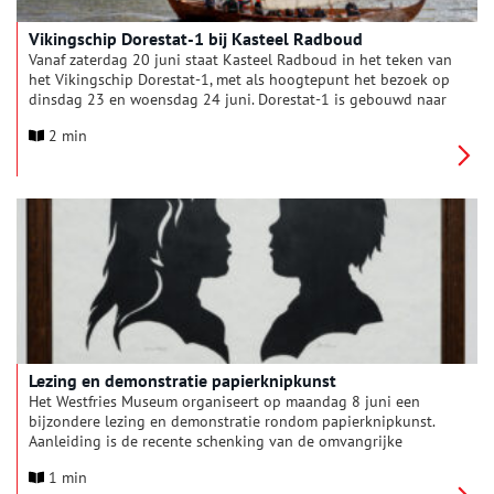
Vikingschip Dorestat-1 bij Kasteel Radboud
Vanaf zaterdag 20 juni staat Kasteel Radboud in het teken van
het Vikingschip Dorestat-1, met als hoogtepunt het bezoek op
dinsdag 23 en woensdag 24 juni. Dorestat-1 is gebouwd naar
voorbeeld van een middeleeuws handelsschip dat in
2 min
Denemarken werd gevonden. Dit sluit aan bij de
tentoonstelling ‘Radboud, tussen zwaard en ziel’ over de Friese
koning Radboud die sinds april in het kasteel te zien is. Via
rondvaarten, een lezing of een bezoek aan het schip wordt de
wereld van de oude Friezen een stap dichterbij gebracht.
Lezing en demonstratie papierknipkunst
Het Westfries Museum organiseert op maandag 8 juni een
bijzondere lezing en demonstratie rondom papierknipkunst.
Aanleiding is de recente schenking van de omvangrijke
knipkunstcollectie van Charles van der Meij aan het museum.
1 min
Met deze aanwinst verrijkt het museum zijn collectie met een