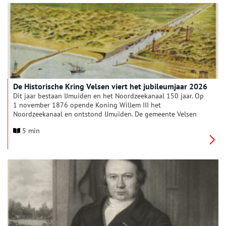
De Historische Kring Velsen viert het jubileumjaar 2026
Dit jaar bestaan IJmuiden en het Noordzeekanaal 150 jaar. Op
1 november 1876 opende Koning Willem III het
Noordzeekanaal en ontstond IJmuiden. De gemeente Velsen
deed in 2025 een oproep aan organisaties in Velsen om
5 min
projecten in te dienen die bijdragen aan de viering van dit
jubileum en ondersteunt de mooiste projecten met een
subsidie. De projecten die de Historische Kring Velsen heeft
aangedragen scoorden goed bij de commissie die de subsidie
mocht toekennen. Het wordt een druk programma voor het
bestuur en een aantal enthousiaste vrijwilligers van de
vereniging.