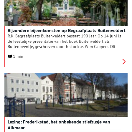
Bijzondere bijeenkomsten op Begraafplaats Buitenveldert
R.K. Begraafplaats Buitenveldert bestaat 190 jaar. Op 14 juni is
de feestelijke presentatie van het boek Buitenveldert als
Buitenbeentje, geschreven door historicus Wim Cappers. Dit
boek beschrijft het ontstaan van het gebied Buitenveldert
1 min
(vanaf het jaar 1000), de rol van het Katholieke geloof, het
ontstaan en het reilen en zeilen van Begraafplaats
Buitenveldert en de verhalen over hoe nabestaanden toen en
nu omgaan met dood en rouw. In aanloop naar deze dag wordt
een breed cultureel programma georganiseerd. Elke maand is
er een bijeenkomst die verband houdt met aspecten van de
begraafplaats.
Lezing: Frederikstad, het onbekende stiefzusje van
Alkmaar