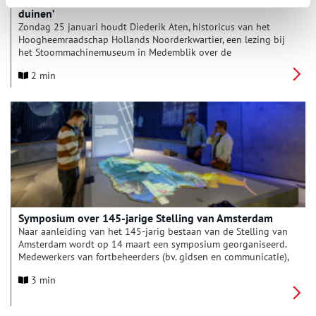
duinen’
Zondag 25 januari houdt Diederik Aten, historicus van het
Hoogheemraadschap Hollands Noorderkwartier, een lezing bij
het Stoommachinemuseum in Medemblik over de
Hondsbossche Zeewering en 600 jaar kustverdediging bij
2 min
Petten.
Symposium over 145-jarige Stelling van Amsterdam
Naar aanleiding van het 145-jarig bestaan van de Stelling van
Amsterdam wordt op 14 maart een symposium georganiseerd.
Medewerkers van fortbeheerders (bv. gidsen en communicatie),
overheden (cultuur, erfgoed en ruimtelijke ordening) en andere
3 min
geïnteresseerden zijn van harte welkom.