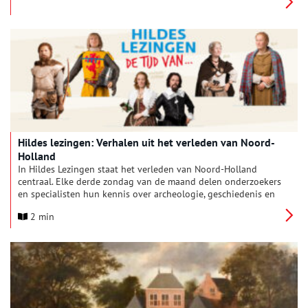
bijzonder stukje Nederlands cultuurambacht.
Hildes lezingen: Verhalen uit het verleden van Noord-
Holland
In Hildes Lezingen staat het verleden van Noord-Holland
centraal. Elke derde zondag van de maand delen onderzoekers
en specialisten hun kennis over archeologie, geschiedenis en
erfgoed. Van steentijd tot middeleeuwen en van kleding tot
2 min
kastelen: iedere lezing biedt een nieuw verhaal en een frisse
blik op het leven van vroeger.