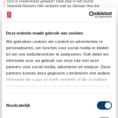
Ooit in Frederikstad geweest? Deze stad in het Duitse
Sleeswijk-Holstein lijkt verdacht veel op Alkmaar. Hoe dat
komt? Dat legt Feyko Alkema haarfijn uit in zijn lezing. Het
heeft alles te maken met de kennis die de Alkmaarders hadden
1 min
opgebouwd op het gebied van het droogleggen van land. Voor
deze eerste lezing in 2026 van Feyko op 11 februari 2026 zien
wij u graag bij Wijkcentrum Overdie.
Deze website maakt gebruik van cookies
We gebruiken cookies om content en advertenties te
personaliseren, om functies voor social media te bieden
en om ons websiteverkeer te analyseren. Ook delen we
informatie over uw gebruik van onze site met onze
partners voor social media, adverteren en analyse. Deze
Lezing: Amstelporselein
partners kunnen deze gegevens combineren met andere
Op zaterdag 7 februari 2026 geeft Rob Ammerlaan een lezing
informatie die u aan ze heeft verstrekt of die ze hebben
over Amstelporselein bij de Vereniging Historisch Amstelveen.
verzameld op basis van uw gebruik van hun services. U
Rob geldt als een kenner van dit bijzondere porselein en is de
auteur van het recent verschenen boek ‘Amstelporselein in
gaat akkoord met de cookies en het
privacystatement
1 min
beeld, Ouder-Amstel 1784-1809, Nieuwer-Amstel 1809-1814’.
als u onze website blijft gebruiken.
Toestemmingsselectie
Noodzakelijk