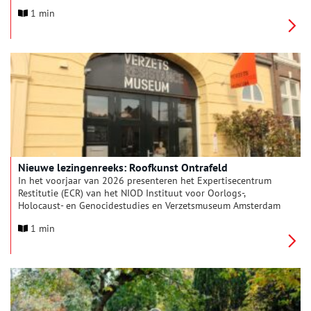
Intelligentie, ofwel Artificial Intelligence.
1 min
Nieuwe lezingenreeks: Roofkunst Ontrafeld
In het voorjaar van 2026 presenteren het Expertisecentrum
Restitutie (ECR) van het NIOD Instituut voor Oorlogs-,
Holocaust- en Genocidestudies en Verzetsmuseum Amsterdam
de nieuwe lezingenreeks Roofkunst Ontrafeld. In drie
1 min
bijeenkomsten in Verzetsmuseum Amsterdam delen
onderzoekers recente inzichten over roofkunst en restitutie,
met speciale aandacht voor onderbelichte verhalen. Onder
leiding van moderator Yuki Kho gaan de sprekers in gesprek
met het publiek.