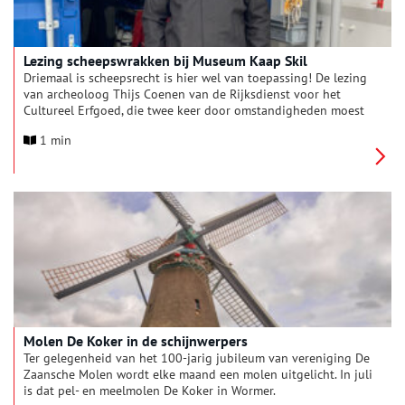
Lezing scheepswrakken bij Museum Kaap Skil
Driemaal is scheepsrecht is hier wel van toepassing! De lezing
van archeoloog Thijs Coenen van de Rijksdienst voor het
Cultureel Erfgoed, die twee keer door omstandigheden moest
worden afgelast, staat nu gepland op 19 augustus om 19 uur.
1 min
Thijs vertelt dan bij Museum Kaap Skil over het veldwerk dat
onlangs is uitgevoerd op Burgzand Noord, het rijksmonument
op de bodem van de Waddenzee.
Molen De Koker in de schijnwerpers
Ter gelegenheid van het 100-jarig jubileum van vereniging De
Zaansche Molen wordt elke maand een molen uitgelicht. In juli
is dat pel- en meelmolen De Koker in Wormer.