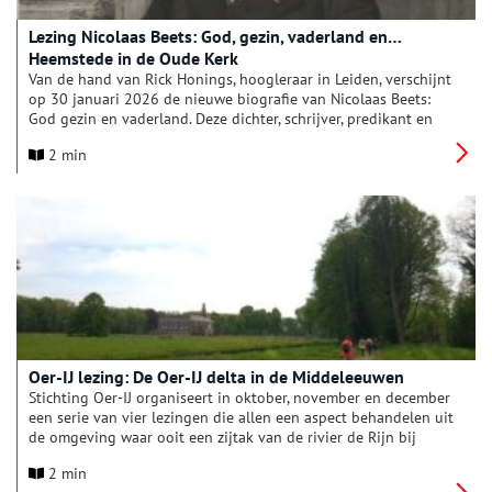
Lezing Nicolaas Beets: God, gezin, vaderland en…
Heemstede in de Oude Kerk
Van de hand van Rick Honings, hoogleraar in Leiden, verschijnt
op 30 januari 2026 de nieuwe biografie van Nicolaas Beets:
God gezin en vaderland. Deze dichter, schrijver, predikant en
hoogleraar overleed in 1903. Zijn dood luidde het einde in
2 min
van een tijdperk. De Historische Vereniging Heemstede-
Bennebroek (HVHB) en de Stichting Vrienden van de Oude Kerk
(StOK) hebben Honings uitgenodigd om op 22 februari een
lezing te houden in de Oude Kerk in Heemstede.
Oer-IJ lezing: De Oer-IJ delta in de Middeleeuwen
Stichting Oer-IJ organiseert in oktober, november en december
een serie van vier lezingen die allen een aspect behandelen uit
de omgeving waar ooit een zijtak van de rivier de Rijn bij
Castricum in zee uitmondde. Donderdag 20 november is de 3e
2 min
lezing, gegeven door Hans van Weenen. Hij geeft een