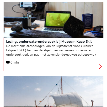
Oosterkerk in Hoorn en is gratis toegankelijk. Vanwege de
verwachte belangstelling is vooraf aanmelden verplicht.
Lezing: onderwateronderzoek bij Museum Kaap Skil
De maritieme archeologen van de Rijksdienst voor Cultureel
Erfgoed (RCE) hebben de afgelopen zes weken onderwater
onderzoek gedaan naar het zeventiende-eeuwse scheepswrak
BZN3. Projectleider Thijs Coenen zal er dinsdag 7 juli over
0 min
vertellen bij Museum Kaap Skil op Texel.