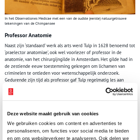
In het Observationes Medicae met een van de oudste (eerste) natuurgetrouwe
tekeningen van de Chimpansee
Professor Anatomie
Naast zijn ‘standaard’ werk als arts werd Tulp in 1628 benoemd tot
‘praelector anatomiae’, ook wel voorlezer of professor in de
anatomie, van het chirurgijngilde in Amsterdam. Het gilde had in
de zestiende eeuw toestemming gekregen om lichamen van
criminelen te ontleden voor wetenschappelijk onderzoek.
Gedurende zijn tijd als professor gaf Tulp regelmatig les aan
studenten en heeft hij een stuk of negen openbare lessen
gegeven over ontleedkunde, waarvoor lichamen van
geëxecuteerde criminelen werden gebruikt. Twee van deze druk
bezochte lessen of demonstraties werden op doek vereeuwigd.
Deze website maakt gebruik van cookies
Het beroemde schilderij ‘De Anatomische les van Dr. Nicolaes
Tulp’, door Rembrandt van Rijn kun je tegenwoordig aanschouwen
We gebruiken cookies om content en advertenties te
in museum het Mauritshuis. In de Waag hangt in de toren een
personaliseren, om functies voor social media te bieden
reproductie aan de muur en het Rijksmuseum heeft een tekening
en om ons websiteverkeer te analyseren. Ook delen we