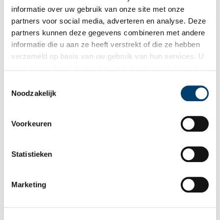
van het schilderij in bezit.
informatie over uw gebruik van onze site met onze
partners voor social media, adverteren en analyse. Deze
partners kunnen deze gegevens combineren met andere
informatie die u aan ze heeft verstrekt of die ze hebben
verzameld op basis van uw gebruik van hun services. U
gaat akkoord met de cookies en het
privacystatement
als u onze website blijft gebruiken.
Toestemmingsselectie
Noodzakelijk
Voorkeuren
Statistieken
Marketing
Ets van De anatomische les van Nicolaes Tulp, Johannes Pieter de Frey, 1798.
Beeld: Rijksmuseum.