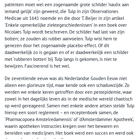
patiënten moet wel een zogenaamde grote schilder ‘naulix aan
iemand gelijk’ zijn geweest, die Tulp in zijn Observationes
Medicae uit 1641 noemde en die door T. Beijer in zijn artikel
‘Enkele opmerkelijke ziektegeschiedenissen’ in een boek over
Nicolaes Tulp wordt beschreven. De schilder had last van zijn
botten; ze zouden als rubber aanvoelen. Tulp wist hem te
genezen door het zogenaamde placebo-effect. Of dit
daadwerkelijk zo is gegaan en of er daadwerkelijk een schilder
met ‘rubberen botten’ bij Tulp langs is gekomen, is niet te
bewijzen. Fascinerend is het wel.
De zeventiende eeuw was als Nederlandse Gouden Eeuw niet
alleen een glorieuze tijd, maar kende ook een schaduwzijde. Zo
werden we enkele keren getroffen door een pestepidemie, waar
zowel in het dagelijks leven als in de medische wereld chaotisch
op werd gereageerd. Samen met enkele andere artsen stelde Tulp
hierop een soort reglement – en receptenboek samen, de
‘Pharmacopoea Amstelredamensis’ of ‘d’Amsterdammer Apotheek’,
waarin apotheken instructies kregen over het bewaren en
bereiden van medicijnen. Het boek werd een succes en werd ook