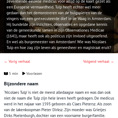
zeventiende-eeuwse medicus voor altijd op de kaart gezet als
een Europese vermaardheid. Tulp heeft echter wel meer
gedaan dan het demonstreren van de buigspieren van de
vingers van een geëxecuteerde dief in de Waag in Amsterdam.
Hij bundelde zijn inzichten, observaties en opgedane kennis
van de geneeskunde samen in zijn Observationes Medicae
(1641), maar heeft ook als politicus zijn invloed uitgeoefend.
En wel als burgemeester van Amsterdam! Wie was Nicolaes
Tulp en hoe zag zijn leven als geneesheer en magistraat eruit?
← Vorig verhaal
Volgend verhaal →
5 min
Voorlezen
Bijzondere naam
‘Nicolaes Tulp’ is niet de meest alledaagse naam en was dan ook
niet de naam die Tulp zijn hele leven heeft gedragen. De medicus
werd in het najaar van 1593 geboren als Claes Pietersz. Als zoon
van de lakenkoopman Pieter Dirksz. Zijn moeder was Grietjes
Dirks Poelenburgh, dochter van een voorname burgerfamilie.