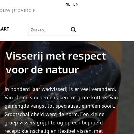
NL
EN
jouw provincie
AART
Visserij met respect
voor de natuur
In honderd jaar wadvisserij is er veel veranderd.
Van kleine sloepen en aken tot grote kotters. Van
gemengde vangst tot specialisatie in één soort.
Grootschaligheid werd de norm. Een kleine
groep vissers grijpt terug op een beproefd
recept: kleinschalig en flexibel vissen, met