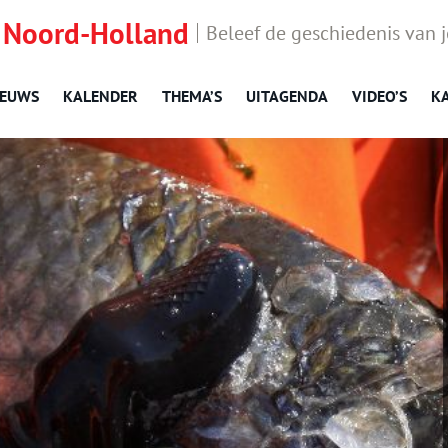
 Noord-Holland
Beleef de geschiedenis van 
IEUWS
KALENDER
THEMA’S
UITAGENDA
VIDEO’S
K