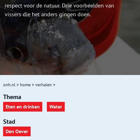
respect voor de natuur. Drie voorbeelden van
vissers die het anders gingen doen.
onh.nl
>
home
>
verhalen
>
Thema
Eten en drinken
Water
Stad
Den Oever