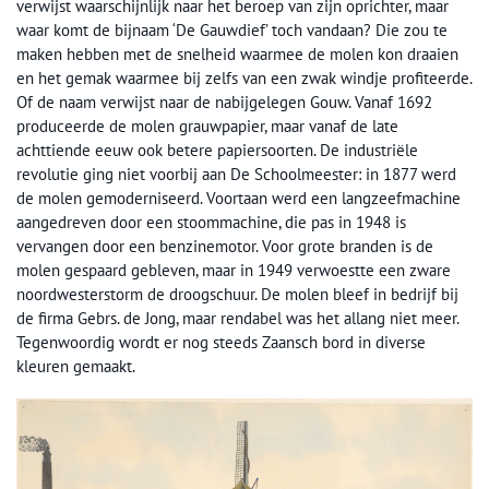
verwijst waarschijnlijk naar het beroep van zijn oprichter, maar
waar komt de bijnaam ‘De Gauwdief’ toch vandaan? Die zou te
maken hebben met de snelheid waarmee de molen kon draaien
en het gemak waarmee bij zelfs van een zwak windje profiteerde.
Of de naam verwijst naar de nabijgelegen Gouw. Vanaf 1692
produceerde de molen grauwpapier, maar vanaf de late
achttiende eeuw ook betere papiersoorten. De industriële
revolutie ging niet voorbij aan De Schoolmeester: in 1877 werd
de molen gemoderniseerd. Voortaan werd een langzeefmachine
aangedreven door een stoommachine, die pas in 1948 is
vervangen door een benzinemotor. Voor grote branden is de
molen gespaard gebleven, maar in 1949 verwoestte een zware
noordwesterstorm de droogschuur. De molen bleef in bedrijf bij
de firma Gebrs. de Jong, maar rendabel was het allang niet meer.
Tegenwoordig wordt er nog steeds Zaansch bord in diverse
kleuren gemaakt.