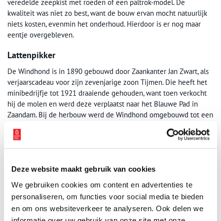
veredelde zeepkist met roeden of een paltrok-model. De
kwaliteit was niet zo best, want de bouw ervan mocht natuurlijk
niets kosten, evenmin het onderhoud. Hierdoor is er nog maar
eentje overgebleven.
Lattenpikker
De Windhond is in 1890 gebouwd door Zaankanter Jan Zwart, als
verjaarscadeau voor zijn zevenjarige zoon Tijmen. Die heeft het
minibedrijfje tot 1921 draaiende gehouden, want toen verkocht
hij de molen en werd deze verplaatst naar het Blauwe Pad in
Zaandam. Bij de herbouw werd de Windhond omgebouwd tot een
‘lattenpikker’, een houtzaagmolentje. In 1929 werd de molen
nogmaals verplaatst, nu naar het Mr. Cornelispad in Zaandam. Daar
werd opnieuw biksteen gemalen, maar ook glas gestampt voor
het maken van schuurpapier. In 1965 schonk eigenaar Pieter
Offenberg de molen aan Stichting de Zaanse Schans en werd de
Deze website maakt gebruik van cookies
Windhond voor de derde keer overgeplaatst. Na een renovatie in
We gebruiken cookies om content en advertenties te
2008-2009 wordt de molen regelmatig in werking gesteld.
personaliseren, om functies voor social media te bieden
en om ons websiteverkeer te analyseren. Ook delen we
informatie over uw gebruik van onze site met onze