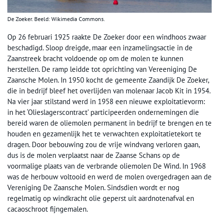
De Zoeker. Beeld: Wikimedia Commons.
Op 26 februari 1925 raakte De Zoeker door een windhoos zwaar
beschadigd. Sloop dreigde, maar een inzamelingsactie in de
Zaanstreek bracht voldoende op om de molen te kunnen
herstellen. De ramp leidde tot oprichting van Vereeniging De
Zaansche Molen. In 1950 kocht de gemeente Zaandijk De Zoeker,
die in bedrijf bleef het overlijden van molenaar Jacob Kit in 1954.
Na vier jaar stilstand werd in 1958 een nieuwe exploitatievorm:
in het ‘Olieslagerscontract’ participeerden ondernemingen die
bereid waren de oliemolen permanent in bedrijf te brengen en te
houden en gezamenlijk het te verwachten exploitatietekort te
dragen. Door bebouwing zou de vrije windvang verloren gaan,
dus is de molen verplaatst naar de Zaanse Schans op de
voormalige plaats van de verbrande oliemolen De Wind. In 1968
was de herbouw voltooid en werd de molen overgedragen aan de
Vereniging De Zaansche Molen. Sindsdien wordt er nog
regelmatig op windkracht olie geperst uit aardnotenafval en
cacaoschroot fijngemalen.