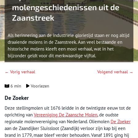
molengeschiedenissen uit de
Zaanstreek
Als herinnering aan de industriële glorietijd staan er nog altijd
draaiende molens in de Zaanstreek. Aan veel bestaande en
historische molens kleeft een mooi verhaal, wat in het
bijzonder geldt voor dit merkwaardige vijftal.
← Vorig verhaal
Volgend verhaal →
6 min
Voorlezen
De Zoeker
Deze stellingmolen uit 1676 leidde in de twintigste eeuw tot de
oprichting van
Vereeniging De Zaansche Molen
, de oudste
regionale molenvereniging van Nederland. Oliemolen
De Zoeker
aan de Zaandijker Sluissloot (Zaandijk) verloor zijn kap bij een
brand in 1779, maar bleef verder behouden. Vanaf 1891 ging hij