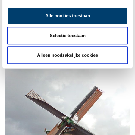
molenschuur lange tijd eigendom van Duyvis, totdat De Zaansche
Molen ook deze in 2009 overnam. Omdat de oliemolen op het
Alle cookies toestaan
fabrieksterrein staat, ingebouwd tussen de opslagsilo’s en
fabrieksgebouwen, is deze niet toegankelijk voor het publiek.
Daarom hopen de eigenaren dit jaar de Molenprijs te winnen.
Selectie toestaan
Met de bijbehorende financiering moet de oude insteekhaven
met houten hijskraan naast de molen worden teruggebracht. Zo
wordt de historische situatie hersteld en wordt toegang tot de
Alleen noodzakelijke cookies
molen, via het water, een bijzondere ervaring voor bezoekers.