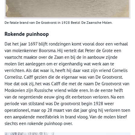
De fatale brand van De Grootvorst in 1928 Beeld: De Zaansche Molen.
Rokende puinhoop
Dat het jaar 1697 blijft rondzingen komt vooral door een verhaal
van molenkenner Boorsma. Hij vertelt dat Peter de Grote een
vaartocht maakte over de Zaan en bij de in aanbouw zijnde
molen liet aanleggen om er eigenhandig wat werk aan te
verrichten. Als dat waar is, heeft hij daar vast zijn vriend Cornelis
Cornelisz. Calff gezien die de eigenaar was van De Grootvorst.
Hoe dat ook zij, het was Calff die met de naam De Grootvorst van
Moskovien zijn Russische vriend wilde eren. In de eerste helft
van de negentiende eeuw ging dit eerbetoon verloren. Na een
periode van stilstand was De grootvorst begin 1928 weer
operationeel, maar op 28 maart van dat jaar ging hij verloren toen
een aanpalende meelfabriek in brand vloog. Van de molen bleef
slechts een rokende puinhoop over.