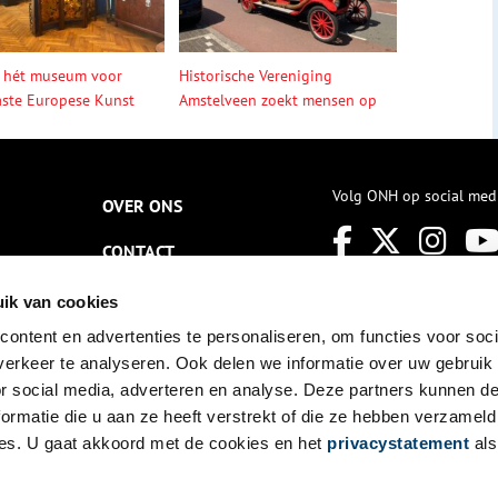
 hét museum voor
Historische Vereniging
ste Europese Kunst
Amstelveen zoekt mensen op
Volg ONH op social med
OVER ONS
CONTACT
NIEUWSBRIEF
ik van cookies
ontent en advertenties te personaliseren, om functies voor soci
DISCLAIMER
erkeer te analyseren. Ook delen we informatie over uw gebruik
PRIVACY
or social media, adverteren en analyse. Deze partners kunnen 
ormatie die u aan ze heeft verstrekt of die ze hebben verzameld
TOEGANKELIJKHEID
es. U gaat akkoord met de cookies en het
privacystatement
als