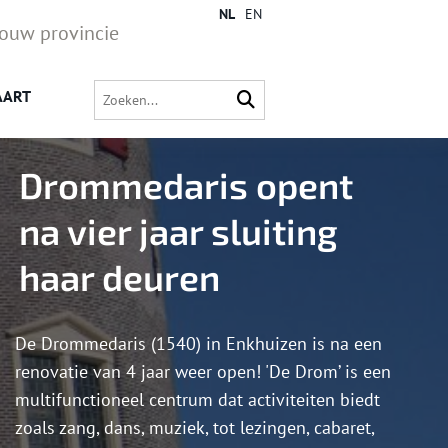
NL
EN
jouw provincie
AART
Drommedaris opent
na vier jaar sluiting
haar deuren
De Drommedaris (1540) in Enkhuizen is na een
renovatie van 4 jaar weer open! 'De Drom’ is een
multifunctioneel centrum dat activiteiten biedt
zoals zang, dans, muziek, tot lezingen, cabaret,