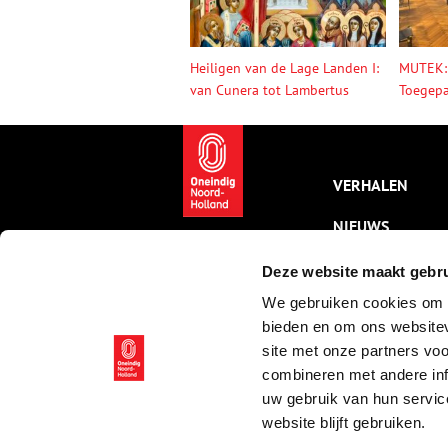
Heiligen van de Lage Landen I:
MUTEK:
van Cunera tot Lambertus
Toegepa
VERHALEN
NIEUWS
KALENDER
Deze website maakt gebru
We gebruiken cookies om c
THEMA’S
bieden en om ons websitev
ACTIVITEITEN
site met onze partners vo
combineren met andere inf
VIDEO’S
uw gebruik van hun servic
website blijft gebruiken.