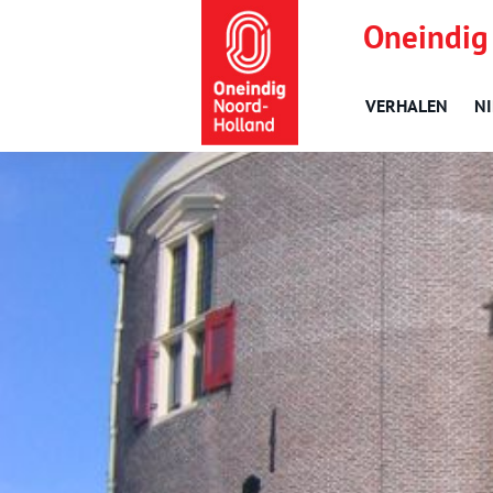
Oneindig
VERHALEN
N