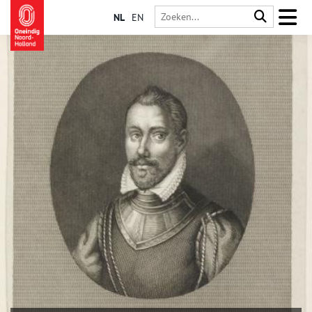
NL
EN