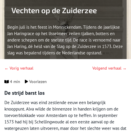
Vechten op de Zuiderzee
Begin juli is het feest in Monnickendam. Tijdens de jaarlijkse
Jan Haringrace op het IJsselmeer zeilen tjalken, botters en
andere schepen om de snelste tijd. De race is vernoemd naar
Jan Haring, dé held van de Slag op de Zuiderzee in 1573. Deze
slag was bepalend tijdens de Nederlandse opstand.
← Vorig verhaal
Volgend verhaal →
4 min
Voorlezen
De strijd barst los
De Zuiderzee was eind zestiende eeuw een belangrijk
knooppunt. Alva wilde de binnenzee in handen krijgen om de
toevoerblokkade voor Amsterdam op te heffen. In september
1573 had hij bij Schellingwoude al een eerste aanval op de
watergeuzen laten uitvoeren, maar door het slechte weer was dat