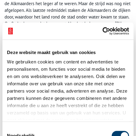
de Alkmaarders het leger af te weren. Maar de strijd was nog niet
afgelopen. Als laatste redmiddel staken de Alkmaarders de dijken
door, waardoor het land rond de stad onder water kwam te staan.
Op 8 oktober van dat jaar moest Alva het beleg opgeven: “Bij
Alkmaar begint de victorie”.
Deze website maakt gebruik van cookies
We gebruiken cookies om content en advertenties te
personaliseren, om functies voor social media te bieden
en om ons websiteverkeer te analyseren. Ook delen we
informatie over uw gebruik van onze site met onze
partners voor social media, adverteren en analyse. Deze
partners kunnen deze gegevens combineren met andere
informatie die u aan ze heeft verstrekt of die ze hebben
verzameld op basis van uw gebruik van hun services. U
gaat akkoord met de cookies en het
privacystatement
als u onze website blijft gebruiken.
Toestemmingsselectie
Noodzakelijk