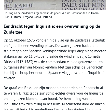
De Slag op de Zuiderzee afgebeeld in de gevel van de Bossupanden in Hoorn.
Bron: Cultureel Erfgoed Noord-Holland.
Eendracht tegen Inquisitie: een overwinning op de
Zuiderzee
Op 11 oktober 1573 vond er in de Slag op de Zuiderzee letterlijk
en figuurlijk een wending plaats. De watergeuzen hadden de
strijd tegen het Spaanse koningsgezinde leger dagenlang moeten
staken, maar op 11 oktober draaide de wind eindelijk. Cornelis
Dirksz (1542-1583) was de commandant van de geuzenvloot en
burgemeester van Monnickendam. Met zijn schip ‘de Eendracht’
kon hij recht op het enorme Spaanse vlaggenschip de ‘Inquisitie’
afvaren.
De graaf van Bossu en zijn mannen probeerden de Eendracht af
te weren. Dirksz legde zijn schip echter dwars voor de Inquisitie
en de geuzen klommen aan boord. De bemanning van de
Inquisitie trok zich terug in het ruim. Al schietend door de luiken
bleven zij het schip verdedigen. De geus Jan Haring klom in de