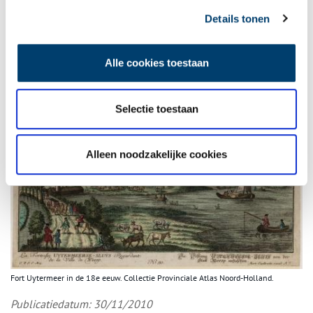
ontstaan. Omdat het schootsveld rond de forten vrijgehouden
Details tonen
moest worden, kreeg de natuur daar decennialang vrij spel.
Dankzij de gordel konden grote recreatiegebieden ontstaan, zoals
Spaarnwoude, ’t Twiske en Groengebied Amstelland.
Alle cookies toestaan
Selectie toestaan
Alleen noodzakelijke cookies
Fort Uytermeer in de 18e eeuw. Collectie Provinciale Atlas Noord-Holland.
Publicatiedatum: 30/11/2010