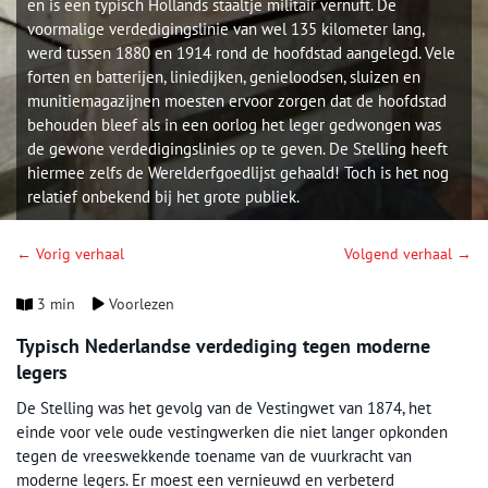
en is een typisch Hollands staaltje militair vernuft. De
voormalige verdedigingslinie van wel 135 kilometer lang,
werd tussen 1880 en 1914 rond de hoofdstad aangelegd. Vele
forten en batterijen, liniedijken, genieloodsen, sluizen en
munitiemagazijnen moesten ervoor zorgen dat de hoofdstad
behouden bleef als in een oorlog het leger gedwongen was
de gewone verdedigingslinies op te geven. De Stelling heeft
hiermee zelfs de Werelderfgoedlijst gehaald! Toch is het nog
relatief onbekend bij het grote publiek.
← Vorig verhaal
Volgend verhaal →
3 min
Voorlezen
Typisch Nederlandse verdediging tegen moderne
legers
De Stelling was het gevolg van de Vestingwet van 1874, het
einde voor vele oude vestingwerken die niet langer opkonden
tegen de vreeswekkende toename van de vuurkracht van
moderne legers. Er moest een vernieuwd en verbeterd