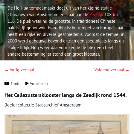
De He Hua tempel maakt deel uit van het kleine stukje
Chinatown van Amsterdam en staat aan de
Zeedijk
108 tot
116. De plek waar nu de grootste, in traditioneel Chinese
paleisstijl gebouwde boeddhistische tempel van Europa staat,
heeft een rijke en diverse geschiedenis. Voordat de tempel in
2000 werd gebouwd bevond er zich een speelplaats langs dit
stukje IJdijk. Nog weer daarvoor kende de plek een heel
andere bestemming: er stond een groot klooster.
← Vorig verhaal
Volgend verhaal →
3 min
Voorlezen
Het Cellezustersklooster langs de Zeedijk rond 1544.
Beeld: collectie Stadsarchief Amsterdam.