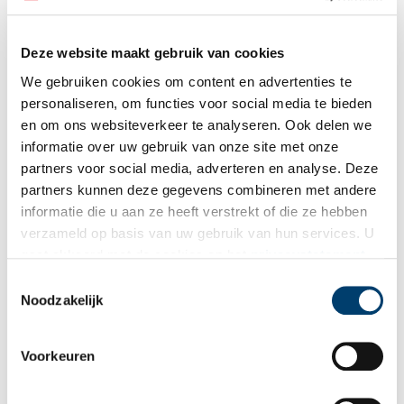
Deze website maakt gebruik van cookies
We gebruiken cookies om content en advertenties te
personaliseren, om functies voor social media te bieden
en om ons websiteverkeer te analyseren. Ook delen we
informatie over uw gebruik van onze site met onze
partners voor social media, adverteren en analyse. Deze
partners kunnen deze gegevens combineren met andere
informatie die u aan ze heeft verstrekt of die ze hebben
Henko Dun met zijn vrouw en kinderen in hun winkel aan de
verzameld op basis van uw gebruik van hun services. U
Geldersekade hoek Stormsteeg.
gaat akkoord met de cookies en het
privacystatement
Biografie van een plek
als u onze website blijft gebruiken.
Toestemmingsselectie
Noodzakelijk
De huidige He Hua tempel (spreek uit: ‘ggu ggwaa’) is een
trekpleister voor toeristen en
Chinese Nederlanders
. Jaarlijks vind
hier de vesak plaats, waarbij de geboorte, de verlichting en het
Voorkeuren
overlijden van Boeddha worden gevierd. De vesak is één van de
drie belangrijkste boeddhistische gedenkdagen. Op deze dag