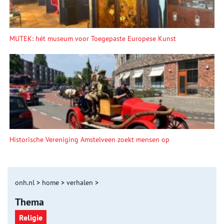
MUTEK: hét museum voor Toegepaste Europese Kunst
Historische Vereniging Amstelveen zoekt mensen op
onh.nl
>
home
>
verhalen
>
Thema
Religie