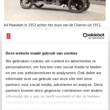
Ad Maasdam in 1952 achter het stuur van de Charron uit 1912,
met op de achtergrond de Friesebrug.
Charron
De oudste auto was er een van het Franse merk Charron, gekocht
Deze website maakt gebruik van cookies
door Maasdam en Dekker in 1952. Er zat voldoende koper aan om
hun belangstelling te wekken, en na enig loven en bieden
We gebruiken cookies om content en advertenties te
verhuisde de auto naar hun pakhuis. Al snel vroegen de
personaliseren, om functies voor social media te bieden
medewerkers zich af, of ‘dat ding’ nog zou kunnen ‘lopen’. De
en om ons websiteverkeer te analyseren. Ook delen we
Charron bleek nog in goede staat, want nadat een paar monteurs
informatie over uw gebruik van onze site met onze
even in zijn binnenste hadden gekeken, wisten ze al snel met de
partners voor social media, adverteren en analyse. Deze
magneetontsteking de motor met vier cilinders aan de praat te
partners kunnen deze gegevens combineren met andere
krijgen. Maasdam en Dekker vergaten dat het koper zoveel
informatie die u aan ze heeft verstrekt of die ze hebben
centen per kilo opbracht en lieten hun aanwinst netjes in de verf
verzameld op basis van uw gebruik van hun services. U
zetten. En op een zaterdagmiddag in september 1952 kroop Janus
Maasdam achter het stuur om een proefritje te maken. Hij was
gaat akkoord met de cookies en het
privacystatement