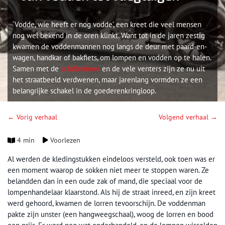
‘Vodde, wie heeft er nog vodde’, een kreet die veel mensen
nog wel bekend in de oren klinkt. Want tot in de jaren zestig
kwamen de voddenmannen nog langs de deur met paard-en-
wagen, handkar of bakfiets, om lompen en vodden op te halen.
Samen met de
schillenboer
en de vele venters zijn ze nu uit
het straatbeeld verdwenen, maar jarenlang vormden ze een
belangrijke schakel in de goederenkringloop.
← Vorig verhaal
Volgend verhaal →
4 min
Voorlezen
Al werden de kledingstukken eindeloos versteld, ook toen was er
een moment waarop de sokken niet meer te stoppen waren. Ze
belandden dan in een oude zak of mand, die speciaal voor de
lompenhandelaar klaarstond. Als hij de straat inreed, en zijn kreet
werd gehoord, kwamen de lorren tevoorschijn. De voddenman
pakte zijn unster (een hangweegschaal), woog de lorren en bood