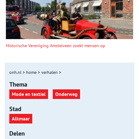
Historische Vereniging Amstelveen zoekt mensen op
onh.nl
>
home
>
verhalen
>
Thema
Mode en textiel
Onderweg
Stad
Alkmaar
Delen