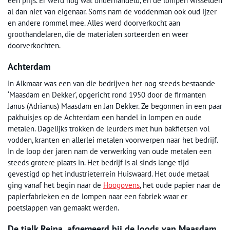
een prijs. Er werd nog wat onderhandeld, en de lompen wisselden
al dan niet van eigenaar. Soms nam de voddenman ook oud ijzer
en andere rommel mee. Alles werd doorverkocht aan
groothandelaren, die de materialen sorteerden en weer
doorverkochten.
Achterdam
In Alkmaar was een van die bedrijven het nog steeds bestaande
‘Maasdam en Dekker’, opgericht rond 1950 door de firmanten
Janus (Adrianus) Maasdam en Jan Dekker. Ze begonnen in een paar
pakhuisjes op de Achterdam een handel in lompen en oude
metalen. Dagelijks trokken de leurders met hun bakfietsen vol
vodden, kranten en allerlei metalen voorwerpen naar het bedrijf.
In de loop der jaren nam de verwerking van oude metalen een
steeds grotere plaats in. Het bedrijf is al sinds lange tijd
gevestigd op het industrieterrein Huiswaard. Het oude metaal
ging vanaf het begin naar de
Hoogovens
, het oude papier naar de
papierfabrieken en de lompen naar een fabriek waar er
poetslappen van gemaakt werden.
De tjalk Reina, afgemeerd bij de loods van Maasdam