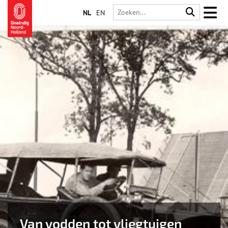
NL
EN
Van vodden tot vliegtuigen