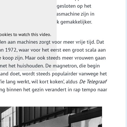
dse huishoudens dat is aangesloten op het
 zoals de ijskast en de wasmachine zijn in
veel huisvrouwen een stuk gemakkelijker.
ookies to watch this video.
den aan machines zorgt voor meer vrije tijd. Dat
an 1972, waar voor het eerst een groot scala aan
te koop zijn. Maar ook steeds meer vrouwen gaan
et het huishouden. De magnetron, die begin
erland doet, wordt steeds populairder vanwege het
e lang werkt, wil kort koken’, aldus
De Telegraaf
ling binnen het gezin verandert in rap tempo naar