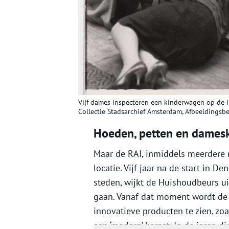
Vijf dames inspecteren een kinderwagen op de 
Collectie Stadsarchief Amsterdam,
Afbeeldingsb
Hoeden, petten en dames
Maar de RAI, inmiddels meerdere m
locatie. Vijf jaar na de start in D
steden, wijkt de Huishoudbeurs u
gaan. Vanaf dat moment wordt de b
innovatieve producten te zien, zoa
een ‘modern’ korset. In de jaren d