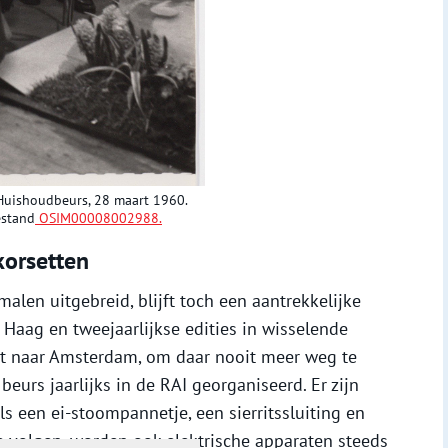
Huishoudbeurs, 28 maart 1960.
estand
OSIM00008002988.
korsetten
alen uitgebreid, blijft toch een aantrekkelijke
en Haag en tweejaarlijkse edities in wisselende
it naar Amsterdam, om daar nooit meer weg te
eurs jaarlijks in de RAI georganiseerd. Er zijn
ls een ei-stoompannetje, een sierritssluiting en
ie volgen, worden ook elektrische apparaten steeds