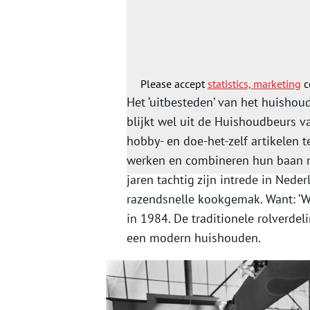
populairder. Het aantal Nederlan
stroomnetwerk groeit en apparaten
opkomst. Ze maken het leven van 
Please accept
statistics, marketing
c
Het ‘uitbesteden’ van het huishou
blijkt wel uit de Huishoudbeurs v
hobby- en doe-het-zelf artikelen 
werken en combineren hun baan m
jaren tachtig zijn intrede in Ned
razendsnelle kookgemak. Want: ‘Wi
in 1984. De traditionele rolverde
een modern huishouden.