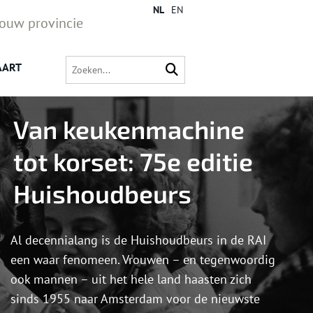
NL
EN
jouw provincie
AART
Van keukenmachine
tot korset: 75e editie
Huishoudbeurs
Al decennialang is de Huishoudbeurs in de RAI
een waar fenomeen. Vrouwen – en tegenwoordig
ook mannen – uit het hele land haasten zich
sinds 1955 naar Amsterdam voor de nieuwste