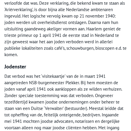
verloofde dat was. Deze verklaring, die bekend kwam te staan als
‘Ariërverklaring’, is door bijna alle Nederlandse ambtenaren
ingevuld. Het logische vervolg kwam op 21 november 1940:
joden werden uit overheidsdienst ontslagen. Daarna nam hun
uitsluiting gaandeweg akeliger vormen aan. Haarlem geniet de
trieste primeur op 1 april 1941 de eerste stad in Nederland te
zijn geweest waar het aan joden verboden werd in allerlei
publieke lokaliteiten zoals café’s, schouwburgen, bioscopen e.d. te
komen.
Jodenster
Dat verbod was het ‘visitekaartje’ van de in maart 1941
aangetreden NSB-burgemeester Plekker. Bij hem moesten de
joden vanaf april 1941 ook aankloppen als ze wilden verhuizen.
Zonder speciale toestemming was dat verboden. Ongeveer
tezelfdertijd kwamen joodse ondernemingen onder beheer te
staan van een Duitse ‘Verwalter’ (bestuurder). Meestal leidde dat
tot opheffing van de, feitelijk onteigende, bedrijven. Ingaande
mei 1941 mochten joodse advocaten, notarissen en dergelijke
voortaan alleen nog maar joodse cliënten hebben. Met ingang