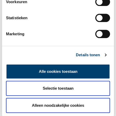
Voorkeuren
Statistieken
Marketing
Jodenster. Ster die iedere jood vanaf 29 april 1942 moest dragen.
Van isolement naar deportatie
Details tonen
In mei 1942 waren de joden bijna geheel geïsoleerd. Joodse
ambtenaren waren ontslagen, joodse ondernemers onteigend,
joodse kinderen van de gewone scholen verwijderd. In openbare
Alle cookies toestaan
lokaliteiten mochten joden niet meer verschijnen. Op straat
waren ze herkenbaar aan hun sterren. Bijna zeventig werkloze,
oftewel werkloos gemaakte, joodse Haarlemmers zijn in het
Selectie toestaan
voorjaar van 1942 naar Nederlandse werkkampen in Vledder en
Ommen gestuurd. Daarmee was de deportatie van de joodse
bevolking uit Haarlem begonnen.
Alleen noodzakelijke cookies
Bronnen