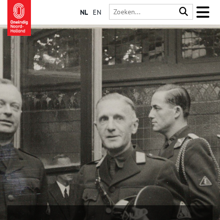
NL
EN