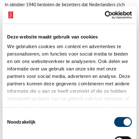
In oktober 1940 besloten de bezetters dat Nederlanders zich
altijd moesten kunnen identificeren. Iedereen diende een
persoonsbewijs, het beruchte ‘Ausweis’, bij zich te hebben. Het
duurde tot mei 1942 voordat iedereen zo’n persoonsbewijs had.
Ambtenaren op het stadhuis, die bij de afgifte van de nieuwe
Deze website maakt gebruik van cookies
identiteitsbewijzen betrokken waren, moesten bijvoorbeeld eerst
nog leren om vingerafdrukken te maken. Joden kregen een
We gebruiken cookies om content en advertenties te
Ausweis waarop, zeer zichtbaar, een grote gele hoofdletter ‘J’
personaliseren, om functies voor social media te bieden
stond afgedrukt.
en om ons websiteverkeer te analyseren. Ook delen we
informatie over uw gebruik van onze site met onze
partners voor social media, adverteren en analyse. Deze
partners kunnen deze gegevens combineren met andere
informatie die u aan ze heeft verstrekt of die ze hebben
verzameld op basis van uw gebruik van hun services. U
gaat akkoord met de cookies en het
privacystatement
als u onze website blijft gebruiken.
Toestemmingsselectie
Noodzakelijk