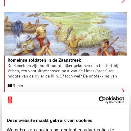
plaatsnamen én bijnamen van de inwoners te komen. Deze
maand: de Zaanstreek en Waterland.
Romeinse soldaten in de Zaanstreek
De Romeinen zijn nooit noordelijker gekomen dan het fort bij
Velsen, een vooruitgeschoven post van de Limes (grens) ter
hoogte van de rivier de Rijn. Of toch wel? De ontdekking van
een Romeinse wachttoren op het Provily sportpark in
3 min
Krommenie wijst op de aanwezigheid van Romeinse soldaten
in de Zaanstreek.
Deze website maakt gebruik van cookies
We gebruiken cookies om content en advertenties te