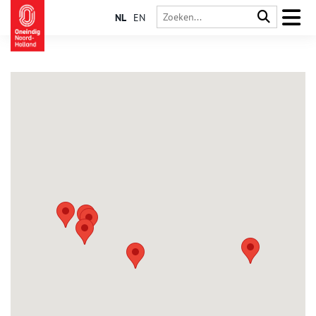
NL
EN
Krommenie