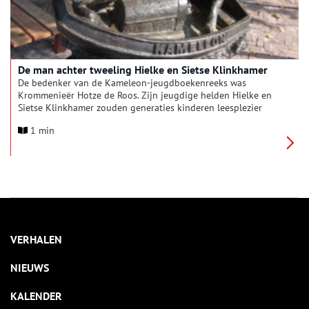
De man achter tweeling Hielke en Sietse Klinkhamer
De bedenker van de Kameleon-jeugdboekenreeks was
Krommenieër Hotze de Roos. Zijn jeugdige helden Hielke en
Sietse Klinkhamer zouden generaties kinderen leesplezier
bezorgen. In Krommenie staat nog altijd een beeldje dat aan
1 min
de schrijver en de fictieve kwajongens herinnert.
VERHALEN
NIEUWS
KALENDER