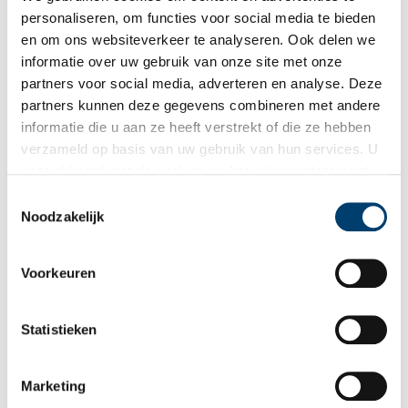
personaliseren, om functies voor social media te bieden
en om ons websiteverkeer te analyseren. Ook delen we
Met Jan Feith door de Zaanstreek (1933)
informatie over uw gebruik van onze site met onze
Deze zomer neemt Jan Feith je mee op reis door onze
partners voor social media, adverteren en analyse. Deze
provincie. Zijn historische teksten uit het album ‘Zwerftochten
partners kunnen deze gegevens combineren met andere
door ons land: Noord-Holland’ (1933) geven een beeld van
informatie die u aan ze heeft verstrekt of die ze hebben
zonnige duinen, drukke pleinen en pittoreske polders. Deze
8 min
week: ‘Langs de Zaanstreek’.
verzameld op basis van uw gebruik van hun services. U
gaat akkoord met de cookies en het
privacystatement
als u onze website blijft gebruiken.
Toestemmingsselectie
Noodzakelijk
Voorkeuren
Statistieken
Forbo Flooring: Schotse uitvinding wordt door ‘de Lum’
geperfectioneerd
Aan het eind van de negentiende eeuw loopt de vraag naar
Marketing
lijnolie en zeildoek sterk terug. De opmars van petroleum als