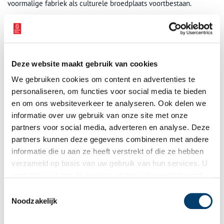
voormalige fabriek als culturele broedplaats voortbestaan.
Auteur:
Liza Koppenrade
Bronnen
Archief Zaanstad Beeldbank. (z.d.).
22.18818, Koog aan de Zaan.
Deze website maakt gebruik van cookies
Bij puddingfabriek De Bij.
Beschrijving. Geraadpleegd op 4 mei
We gebruiken cookies om content en advertenties te
2015
personaliseren, om functies voor social media te bieden
Honigfabriek. (z.d.).
Geschiedenis van de fabriekspanden langs
en om ons websiteverkeer te analyseren. Ook delen we
de Zaan
.
Geraadpleegd op 4 mei 2015
Rodi, Nieuws uit de regio.(10 november 2014).
Honigfabriek ge
informatie over uw gebruik van onze site met onze
red voor creatieve bedrijvigheid
. Geraadpleegd op 4 mei 2015
partners voor social media, adverteren en analyse. Deze
Studio
De Puddingfabriek
, geraadpleegd op 4 mei 2015
partners kunnen deze gegevens combineren met andere
Publicatiedatum: 04/05/2015
informatie die u aan ze heeft verstrekt of die ze hebben
verzameld op basis van uw gebruik van hun services. U
gaat akkoord met de cookies en het
privacystatement
als u onze website blijft gebruiken.
Toestemmingsselectie
Noodzakelijk
Ontvang de nieuwsbrief