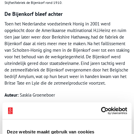
Stijfselfabriek de Bijenkorf rond 1910.
De Bijenkorf bleef achter
Toen het Nederlandse voedselmerk Honig in 2001 werd
opgekocht door de Amerikaanse multinational H.J.Heinz en ruim
tien jaar later weer door Berkshire Hathaway, had de fabriek de
Bijenkorf daar al niets meer mee te maken. Na het faillissement
van Scholten-Honig ging men in de Bijenkorf over tot een staking
voor het behoud van de werkgelegenheid. De Bijenkorf werd
uiteindelijk gered door staatsdeelname. Eind jaren tachtig werd
de zetmeelfabriek de Bijenkorf overgenomen door het Belgische
bedrijf Amylum, wat op hun beurt weer in handen kwam van het
Britse Tate en Lyle die de zetmeelproductie voortzet.
Auteur:
Saskia Groeneboer
Bronnen
Zaans Industrieel Erfgoed – Schoorstenen in de Zaanstreek
Honig Fabriek
Honig Geschiedenis
Deze website maakt gebruik van cookies