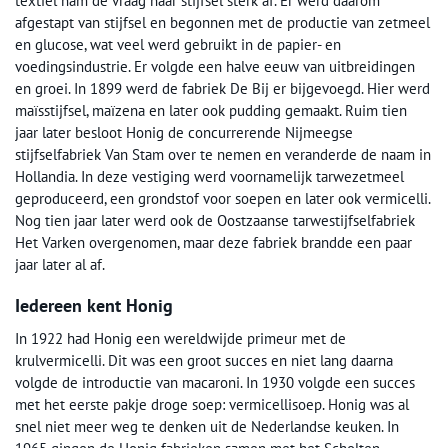
textiel nam de vraag naar stijfsel sterk af. Er werd daarom
afgestapt van stijfsel en begonnen met de productie van zetmeel
en glucose, wat veel werd gebruikt in de papier- en
voedingsindustrie. Er volgde een halve eeuw van uitbreidingen
en groei. In 1899 werd de fabriek De Bij er bijgevoegd. Hier werd
maïsstijfsel, maïzena en later ook pudding gemaakt. Ruim tien
jaar later besloot Honig de concurrerende Nijmeegse
stijfselfabriek Van Stam over te nemen en veranderde de naam in
Hollandia. In deze vestiging werd voornamelijk tarwezetmeel
geproduceerd, een grondstof voor soepen en later ook vermicelli.
Nog tien jaar later werd ook de Oostzaanse tarwestijfselfabriek
Het Varken overgenomen, maar deze fabriek brandde een paar
jaar later al af.
Iedereen kent Honig
In 1922 had Honig een wereldwijde primeur met de
krulvermicelli. Dit was een groot succes en niet lang daarna
volgde de introductie van macaroni. In 1930 volgde een succes
met het eerste pakje droge soep: vermicellisoep. Honig was al
snel niet meer weg te denken uit de Nederlandse keuken. In