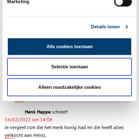
Marketing
3 reacties
Kranen
schreef:
14/12/2021 om 15:09
Details tonen
Ik ben in het bezit van 3 echt hele oude pakjes stijfsel van
jullie, is daar belangstelling voor?
Reply
Alle cookies toestaan
Redactie Oneindig Noord-Holland
schreef:
14/12/2021 om 16:02
Beste Trudy Kranen,
Selectie toestaan
Wij beheren helaas niet de bedrijfscollectie van
stijfselfabriek de Bijenkorf. Daarom raden wij u aan
Alleen noodzakelijke cookies
om met hen contact op te nemen.
Veel succes!
Reply
Henk Happe
schreef:
16/02/2022 om 14:08
Je vergeet csm die het merk honig had en die heeft alles
verkocht aan Heinz.
Reply