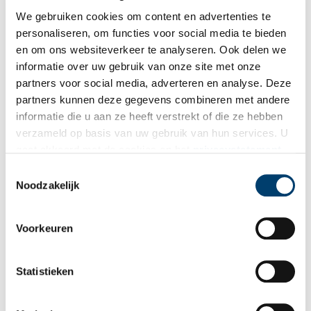
Publicatiedatum: 29/04/2015
We gebruiken cookies om content en advertenties te
personaliseren, om functies voor social media te bieden
en om ons websiteverkeer te analyseren. Ook delen we
informatie over uw gebruik van onze site met onze
partners voor social media, adverteren en analyse. Deze
Ontvang de nieuwsbrief
partners kunnen deze gegevens combineren met andere
Wilt u op de hoogte blijven van de mooiste verhalen en het
informatie die u aan ze heeft verstrekt of die ze hebben
laatste erfgoednieuws? Schrijf u dan nu in voor onze
verzameld op basis van uw gebruik van hun services. U
wekelijkse nieuwsbrief!
gaat akkoord met de cookies en het
privacystatement
als u onze website blijft gebruiken.
Toestemmingsselectie
Noodzakelijk
Bij inschrijving gaat u akkoord met ons
privacybeleid
.
Voorkeuren
Aanvullingen
Statistieken
Vul deze informatie aan of geef een reactie.