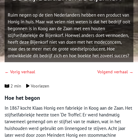
Ruim negen op de tien Nederlanders hebben een product van
Honig in huis. Maar wat velen niet weten is dat het bedrijf ooit
begonnen is in Koog aan de Zaan met een houten
stijfselfabriekje de Bijenkorf. Hoewel anders doet vermoeden,
heeft deze Bijenkorf niet van doen met het modeconcern,
maar des te meer met de grote voedselproducent. Hoe
ontwikkelde dit bedrijf zich en hoe boekte het zoveel succes?
← Vorig verhaal
Volgend verhaal →
2 min
Voorlezen
Hoe het begon
In 1867 kocht Klaas Honig een fabriekje in Koog aan de Zaan. Het
stijfselfabriekje heette toen ‘De Troffel’. Er werd handmatig
tarwemeel gemengd om er stijfsel van te maken, wat in het
huishouden werd gebruikt om linnengoed te stijven. Acht jaar
later werd door zoon Meindert Honig een stoommachine