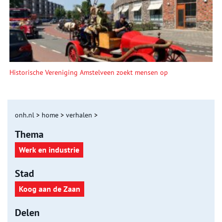
Historische Vereniging Amstelveen zoekt mensen op
onh.nl
>
home
>
verhalen
>
Thema
Werk en industrie
Stad
Koog aan de Zaan
Delen