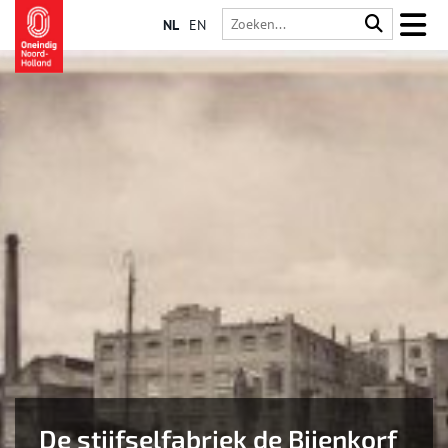
NL
EN
De stijfselfabriek de Bijenkorf