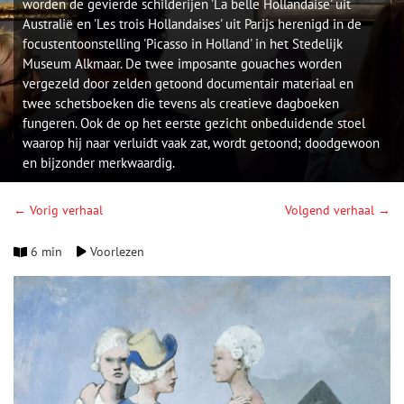
worden de gevierde schilderijen 'La belle Hollandaise' uit
Australië en 'Les trois Hollandaises' uit Parijs herenigd in de
focustentoonstelling 'Picasso in Holland' in het Stedelijk
Museum Alkmaar. De twee imposante gouaches worden
vergezeld door zelden getoond documentair materiaal en
twee schetsboeken die tevens als creatieve dagboeken
fungeren. Ook de op het eerste gezicht onbeduidende stoel
waarop hij naar verluidt vaak zat, wordt getoond; doodgewoon
en bijzonder merkwaardig.
← Vorig verhaal
Volgend verhaal →
6 min
Voorlezen