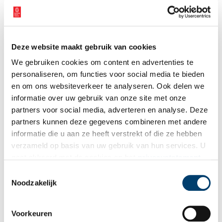
Alkmaar naar Schoorldam gemaakt. Op de achtergrond zie je een
typisch Noord-Hollandse stolpboerderij, mogelijk de
stolpboerderij aan de Westfriesedijk 2 te Schoorldam. Het is
onbekend wie model heeft gestaan voor deze imposante
Deze website maakt gebruik van cookies
gouache. Het zou zomaar om één en dezelfde vrouw kunnen
gaan, die in verschillende houdingen is afgebeeld. En wie weet is
We gebruiken cookies om content en advertenties te
ze ook dezelfde vrouw als ‘La belle Hollandaise’.
personaliseren, om functies voor social media te bieden
en om ons websiteverkeer te analyseren. Ook delen we
Er is nog een derde gouache bekend, ‘Nue au bonnet’ (Naakt met
informatie over uw gebruik van onze site met onze
mutsje). De verblijfplaats van dit mysterieuze schilderij is al sinds
partners voor social media, adverteren en analyse. Deze
1913 onbekend.
partners kunnen deze gegevens combineren met andere
informatie die u aan ze heeft verstrekt of die ze hebben
verzameld op basis van uw gebruik van hun services. U
gaat akkoord met de cookies en het
privacystatement
als u onze website blijft gebruiken.
Toestemmingsselectie
Noodzakelijk
Voorkeuren