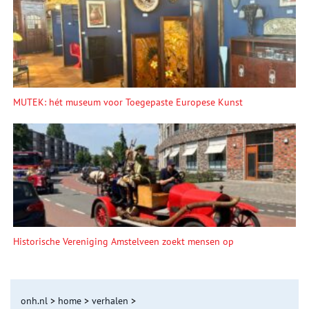
MUTEK: hét museum voor Toegepaste Europese Kunst
Historische Vereniging Amstelveen zoekt mensen op
onh.nl
>
home
>
verhalen
>