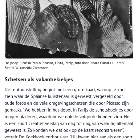
De jonge Picasso Pablo Picasso, 1904, Parijs, foto door Ricard Canals i Llambí.
Beeld: Wikimedia Commons
Schetsen als vakantiekiekjes
De tentoonstelling begint met een grote kaart, waarop je kunt
zien waar de Spaanse kunstenaar is geweest, vergezeld door
oude foto’s en de vele omgevingsschetsen die door Picasso zijn
gemaakt. “We hebben in het depot in Parijs de schetsboekjes door
mogen bladeren, waardoor we ook de volgorde konden zien. Het
is een soort creatief verslag van dag tot dag, van waar hij allemaal
geweest is. Zo konden we dat ook op de kaart reconstrueren”,
vertelt De Koekkoek enthousiast. “Hij kwam hier aan als een soort