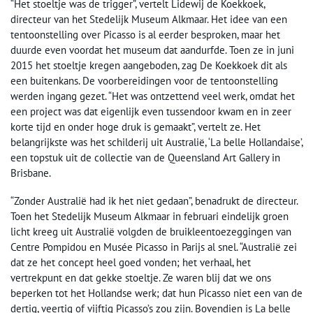
“Het stoeltje was de trigger”, vertelt Lidewij de Koekkoek,
directeur van het Stedelijk Museum Alkmaar. Het idee van een
tentoonstelling over Picasso is al eerder besproken, maar het
duurde even voordat het museum dat aandurfde. Toen ze in juni
2015 het stoeltje kregen aangeboden, zag De Koekkoek dit als
een buitenkans. De voorbereidingen voor de tentoonstelling
werden ingang gezet. “Het was ontzettend veel werk, omdat het
een project was dat eigenlijk even tussendoor kwam en in zeer
korte tijd en onder hoge druk is gemaakt”, vertelt ze. Het
belangrijkste was het schilderij uit Australië, ‘La belle Hollandaise’,
een topstuk uit de collectie van de Queensland Art Gallery in
Brisbane.
“Zonder Australië had ik het niet gedaan”, benadrukt de directeur.
Toen het Stedelijk Museum Alkmaar in februari eindelijk groen
licht kreeg uit Australië volgden de bruikleentoezeggingen van
Centre Pompidou en Musée Picasso in Parijs al snel. “Australië zei
dat ze het concept heel goed vonden; het verhaal, het
vertrekpunt en dat gekke stoeltje. Ze waren blij dat we ons
beperken tot het Hollandse werk; dat hun Picasso niet een van de
dertig, veertig of vijftig Picasso’s zou zijn. Bovendien is La belle