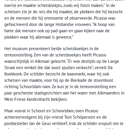
toerist en maakte schetskiekjes, zoals wij foto’s maken.” In de
schetsen zie je de reis die hij maakte, de plekken die hij bezocht
en de mensen die hij ontmoette of observeerde. Picasso was
gefascineerd door de lange Hollandse vrouwen. “Ik hoop van
harte dat mensen ook op pad gaan en gaan kijken naar de
plekken waar hij allemaal is geweest.”
Het museum presenteert beide schetsboekjes in de
tentoonstelling. Eén van de schetsboekjes heeft Picasso
waarschijnlijk in Alkmaar gekocht. “Er was destijds op de Lange
Straat een winkel die dat soort spullen verkocht”, vertelt De
Koekkoek. De schilder bezocht de kaasmarkt, waar hij ook
schetsen van maakte, voor hij op de Bierkade de stoomboot
richting Schoorldam nam. Zo kun je in de tentoonstelling een
paar geschetste stadsgezichten aan het water met Alkmaarders in
West-Friese klederdracht bekijken.
Maar vooral in Schoorl en Schoorldam, toen Picasso
achtereenvolgens bij zijn vriend Tom Schilperoort en de
postbesteller Jan de Geus verbleef, trok de schilder eropuit om te