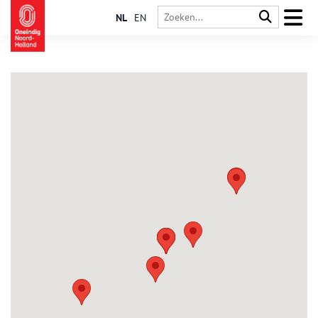
NL
EN
Heerhugowaard