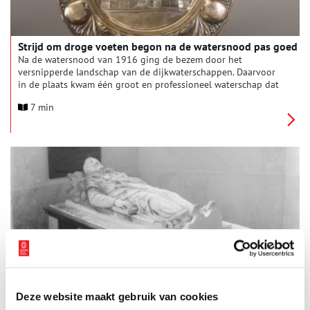
Strijd om droge voeten begon na de watersnood pas goed
Na de watersnood van 1916 ging de bezem door het
versnipperde landschap van de dijkwaterschappen. Daarvoor
in de plaats kwam één groot en professioneel waterschap dat
samen met Provinciale Waterstaat de strijd met het
7 min
oprukkende water aan ging.
Opgraving grafkelder Brederodes
Drie gemeenten, Vianen, Velsen en Heerhugowaard zijn
verbonden door de familie Van Brederode. Samen gingen zij op
Deze website maakt gebruik van cookies
zoek naar de invloed en betekenis van de Brederode-dynastie