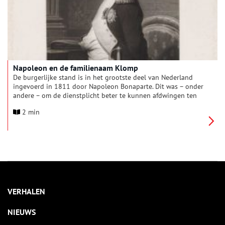
Napoleon en de familienaam Klomp
De burgerlijke stand is in het grootste deel van Nederland
ingevoerd in 1811 door Napoleon Bonaparte. Dit was – onder
andere – om de dienstplicht beter te kunnen afdwingen ten
behoeve van zijn leger. Ook kon hij zo een efficiëntere
2 min
belastingheffing invoeren. Met de invoering van de burgerlijke
stand werd iedere Nederlandse burger die nog geen vaste
achternaam had, verplicht er een te kiezen. De meisjesnaam
van mijn grootmoeder is Klomp. Waar komt deze naam
vandaan?
VERHALEN
NIEUWS