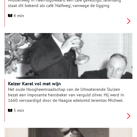
Middenweg in Heerhugowaard een café gevestigd. Jarenlang
staat dit bekend als café ‘Halfweg’, vanwege de ligging
halverwege de Middenweg. In 1951 besluit de eigenaar, Henk
4 min
van den Heiligenberg, naast het café een restaurant te openen
op de plek waar eerst de bij het café horende doorrijstal stond.
Vanaf dat moment is Heerhugowaard een restaurant met een
interieur in boerenstijl rijker, genaamd ‘De Heer van Jericho’.
Keizer Karel vol met wijn
Het oude Hoogheemraadschap van de Uitwaterende Sluizen
bezat een imposante hensbeker van verguld zilver. Hij werd in
1660 vervaardigd door de Haagse edelsmid Jeremias Micheel.
De bokaal droeg de naam ‘Keizer Karel’, naar keizer Karel de
3 min
Vijfde. Hij werd gezien als de oprichter van ‘Uitwaterende
Sluizen’. De beker wordt nog steeds gebruikt door het huidige
Hoogheemraadschap Hollands Noorderkwartier.