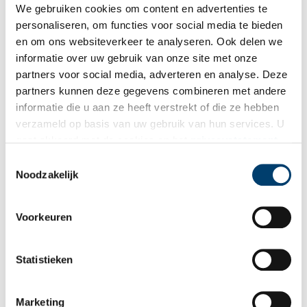
door de eeuwen heen.
We gebruiken cookies om content en advertenties te
2 min
personaliseren, om functies voor social media te bieden
en om ons websiteverkeer te analyseren. Ook delen we
informatie over uw gebruik van onze site met onze
partners voor social media, adverteren en analyse. Deze
partners kunnen deze gegevens combineren met andere
informatie die u aan ze heeft verstrekt of die ze hebben
verzameld op basis van uw gebruik van hun services. U
gaat akkoord met de cookies en het
privacystatement
als u onze website blijft gebruiken.
Toestemmingsselectie
Zwartbonte koeien als inspiratie
Noodzakelijk
‘Landschap’, dat is de titel van dit schilderij van Eugène Brands
(1913-2002). Je moet er twee keer naar kijken, maar inderdaad:
puur abstract is het niet. Er valt een horizon te onderscheiden
en een blauwe hemel met witte nevelplekken. En de wit-zwarte
Voorkeuren
2 min
vlekken lijken wel wat op de tekening van een koe.
Statistieken
Marketing