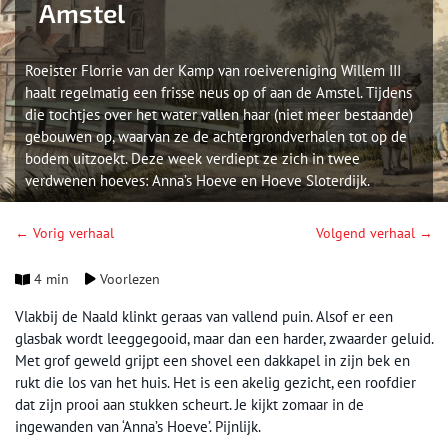
Amstel
Roeister Florrie van der Kamp van roeivereniging Willem III
haalt regelmatig een frisse neus op of aan de Amstel. Tijdens
die tochtjes over het water vallen haar (niet meer bestaande)
gebouwen op, waarvan ze de achtergrondverhalen tot op de
bodem uitzoekt. Deze week verdiept ze zich in twee
verdwenen hoeves: Anna’s Hoeve en Hoeve Sloterdijk.
← Vorig verhaal
Volgend verhaal →
4 min
Voorlezen
Vlakbij de Naald klinkt geraas van vallend puin. Alsof er een
glasbak wordt leeggegooid, maar dan een harder, zwaarder geluid.
Met grof geweld grijpt een shovel een dakkapel in zijn bek en
rukt die los van het huis. Het is een akelig gezicht, een roofdier
dat zijn prooi aan stukken scheurt. Je kijkt zomaar in de
ingewanden van ‘Anna’s Hoeve’. Pijnlijk.