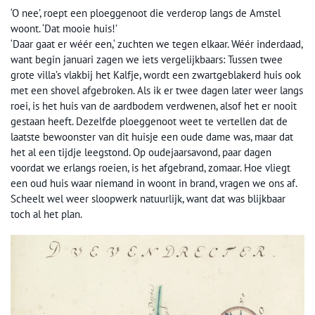
‘O nee’, roept een ploeggenoot die verderop langs de Amstel
woont. ‘Dat mooie huis!’
‘Daar gaat er wéér een,‘ zuchten we tegen elkaar. Wéér inderdaad,
want begin januari zagen we iets vergelijkbaars: Tussen twee
grote villa’s vlakbij het Kalfje, wordt een zwartgeblakerd huis ook
met een shovel afgebroken. Als ik er twee dagen later weer langs
roei, is het huis van de aardbodem verdwenen, alsof het er nooit
gestaan heeft. Dezelfde ploeggenoot weet te vertellen dat de
laatste bewoonster van dit huisje een oude dame was, maar dat
het al een tijdje leegstond. Op oudejaarsavond, paar dagen
voordat we erlangs roeien, is het afgebrand, zomaar. Hoe vliegt
een oud huis waar niemand in woont in brand, vragen we ons af.
Scheelt wel weer sloopwerk natuurlijk, want dat was blijkbaar
toch al het plan.