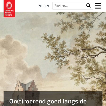
NL
EN
On(t)roerend goed langs de