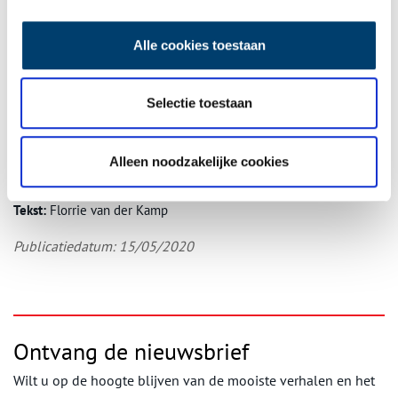
Bouwen, verbouwen, afbranden, slopen en iets nieuws bouwen is
van alle tijden, zeker op deze plek. Het slopen van een
Alle cookies toestaan
‘monument’ past hier bijna in een traditie! Gelukkig staan er nog
wel wat mooie oude huizen en boerderijen langs de Amstel, maar
wat zorgen maak ik me wel over het tempo waarin dit cultureel
Selectie toestaan
erfgoed verdwijnt.
Dit artikel is in 2019 verschenen in
De Landtong
, clubblad van
Alleen noodzakelijke cookies
Roeivereniging Willem III te Amsterdam.
Tekst:
Florrie van der Kamp
Publicatiedatum: 15/05/2020
Ontvang de nieuwsbrief
Wilt u op de hoogte blijven van de mooiste verhalen en het