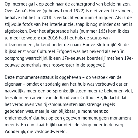
Op internet ga ik op zoek naar de achtergrond van beide huizen.
Over Anna’s Hoeve (gebouwd rond 1922) is niet zoveel te vinden,
behalve dat het in 2018 is verkocht voor ruim 3 miljoen. Als ik de
stijlvolle foto’s van het interieur zie, snap ik nog minder dat het is
afgebroken. Over het afgebrande huis (nummer 165) kom ik des
te meer te weten: tot 2016 had het huis de status van
rijksmonument, bekend onder de naam ‘Hoeve Sloterdijk’. Bij de
Rijksdienst voor Cultureel Erfgoed was het bekend als een ‘in
oorsprong waarschijnlijk een 17e-eeuwse boerderij’ met ‘een 19e-
eeuwse zomerhuis met roosvenster in de topgevel’.
Deze monumentenstatus is opgeheven – op verzoek van de
eigenaar – omdat er zodanig aan het huis was verbouwd dat er
nauwelijks meer een oorspronkelijk steen meer te bekennen viel,
lees ik in een advies van de Raad voor Cultuur. Hé, Ik dacht dat
het verbouwen van rijksmonumenten aan strenge regels
gebonden was, maar je kan blijkbaar je monument zo
‘onderhouden’, dat het op een gegeven moment geen monument
meer is. En dan staat blijkbaar niets de sloop meer in de weg.
Wonderlijk, die vastgoedwereld.