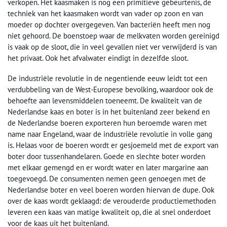
verkopen. Het kaasmaken is nog een primitieve gebeurtenis, de
techniek van het kaasmaken wordt van vader op zoon en van
moeder op dochter overgegeven. Van bacteriën heeft men nog
niet gehoord. De boenstoep waar de melkvaten worden gereinigd
is vaak op de sloot, die in veel gevallen niet ver verwijderd is van
het privaat. Ook het afvalwater eindigt in dezelfde sloot.
De industriële revolutie in de negentiende eeuw leidt tot een
verdubbeling van de West-Europese bevolking, waardoor ook de
behoefte aan levensmiddelen toeneemt. De kwaliteit van de
Nederlandse kaas en boter is in het buitenland zeer bekend en
de Nederlandse boeren exporteren hun beroemde waren met
name naar Engeland, waar de industriële revolutie in volle gang
is. Helaas voor de boeren wordt er gesjoemeld met de export van
boter door tussenhandelaren. Goede en slechte boter worden
met elkaar gemengd en er wordt water en later margarine aan
toegevoegd. De consumenten nemen geen genoegen met de
Nederlandse boter en veel boeren worden hiervan de dupe. Ook
over de kaas wordt geklaagd: de verouderde productiemethoden
leveren een kaas van matige kwaliteit op, die al snel onderdoet
voor de kaas uit het buitenland.