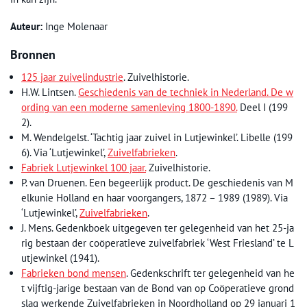
Auteur:
Inge Molenaar
Bronnen
125 jaar zuivelindustrie
. Zuivelhistorie.
H.W. Lintsen.
Geschiedenis van de techniek in Nederland. De w
ording van een moderne samenleving 1800-1890.
Deel I (199
2).
M. Wendelgelst. ‘Tachtig jaar zuivel in Lutjewinkel’. Libelle (199
6). Via ‘Lutjewinkel’,
Zuivelfabrieken
.
Fabriek Lutjewinkel 100 jaar.
Zuivelhistorie.
P. van Druenen. Een begeerlijk product. De geschiedenis van M
elkunie Holland en haar voorgangers, 1872 – 1989 (1989). Via
‘Lutjewinkel’,
Zuivelfabrieken
.
J. Mens. Gedenkboek uitgegeven ter gelegenheid van het 25-ja
rig bestaan der coöperatieve zuivelfabriek ‘West Friesland’ te L
utjewinkel (1941).
Fabrieken bond mensen
. Gedenkschrift ter gelegenheid van he
t vijftig-jarige bestaan van de Bond van op Coöperatieve grond
slag werkende Zuivelfabrieken in Noordholland op 29 januari 1