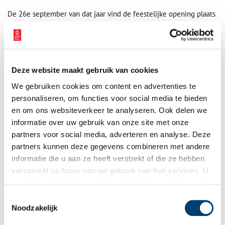
De 26e september van dat jaar vind de feestelijke opening plaats
van de grootste zuivelfabriek van de provincie. Het hele dorp iss
uitgelopen en de vlag wappert fier op de schoorsteen. Die avond
wordt voor het eerst de melk aangevoerd en – ondanks een
stroomstoring – bij kaarslicht verwerkt. De fabriek speelt vanaf
het begin een grote rol in het leven van de inwoners van ‘Lut’. Al
Deze website maakt gebruik van cookies
vanaf de oprichting werkt tachtig procent van de dorpsbewoners
We gebruiken cookies om content en advertenties te
in de Coöperatieve Zuivelfabriek West-Friesland. Ook het sociale
personaliseren, om functies voor social media te bieden
leven is verbonden aan de zuivelfabriek met verwante
en om ons websiteverkeer te analyseren. Ook delen we
verenigingen, personeelsreizen en evenementen.
informatie over uw gebruik van onze site met onze
partners voor social media, adverteren en analyse. Deze
partners kunnen deze gegevens combineren met andere
informatie die u aan ze heeft verstrekt of die ze hebben
verzameld op basis van uw gebruik van hun services. U
gaat akkoord met de cookies en het
privacystatement
als u onze website blijft gebruiken.
Toestemmingsselectie
Noodzakelijk