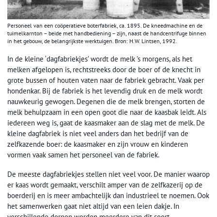
Personeel van een coöperatieve boterfabriek, ca. 1895. De kneedmachine en de
tuimelkarnton – beide met handbediening – zijn, naast de handcentrifuge binnen
in het gebouw, de belangrijkste werktuigen. Bron: H.W. Lintsen, 1992.
In de kleine ‘dagfabriekjes’ wordt de melk ’s morgens, als het
melken afgelopen is, rechtstreeks door de boer of de knecht in
grote bussen of houten vaten naar de fabriek gebracht. Vaak per
hondenkar. Bij de fabriek is het levendig druk en de melk wordt
nauwkeurig gewogen. Degenen die de melk brengen, storten de
melk behulpzaam in een open goot die naar de kaasbak leidt. Als
iedereen weg is, gaat de kaasmaker aan de slag met de melk. De
kleine dagfabriek is niet veel anders dan het bedrijf van de
zelfkazende boer: de kaasmaker en zijn vrouw en kinderen
vormen vaak samen het personeel van de fabriek.
De meeste dagfabriekjes stellen niet veel voor. De manier waarop
er kaas wordt gemaakt, verschilt amper van de zelfkazerij op de
boerderij en is meer ambachtelijk dan industrieel te noemen. Ook
het samenwerken gaat niet altijd van een leien dakje. In
verschillende dorpen worden meerdere van dit soort