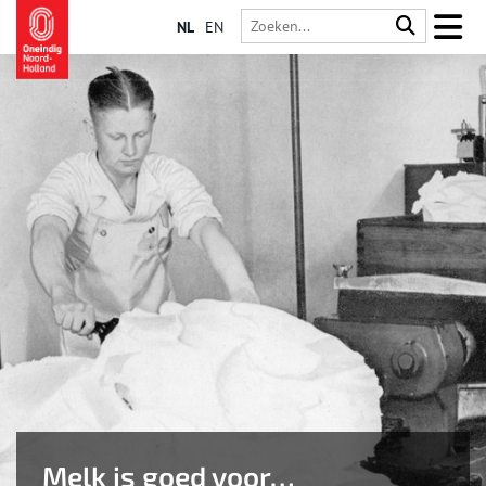
NL
EN
Melk is goed voor…