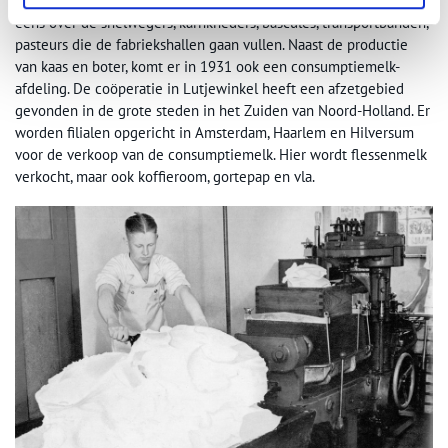
kaasbakken kaas te produceren. En dan hebben we het nog niet
eens over de snelwegers, karnkneders, bascules, transportbanden,
pasteurs die de fabriekshallen gaan vullen. Naast de productie
van kaas en boter, komt er in 1931 ook een consumptiemelk-
afdeling. De coöperatie in Lutjewinkel heeft een afzetgebied
gevonden in de grote steden in het Zuiden van Noord-Holland. Er
worden filialen opgericht in Amsterdam, Haarlem en Hilversum
voor de verkoop van de consumptiemelk. Hier wordt flessenmelk
verkocht, maar ook koffieroom, gortepap en vla.