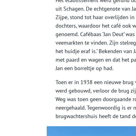
Het etablissement werd gerund do
uit Schagen. De echtgenote van J
Zijpe, stond tot haar overlijden i
dochters, waardoor het café ook we
genoemd. Cafébaas ‘Jan Deut’ was
veemarkten te vinden. Zijn stelreg
het huidje eraf is.’ Bekenden van
met paard en wagen en dat het paa
Jan een borreltje op had.
Toen er in 1938 een nieuwe brug 
werd gebouwd, verloor de brug zi
Weg was toen geen doorgaande r
neergehaald. Tegenwoordig is er n
brugwachtershuis heeft de tand de