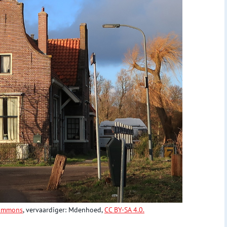
ommons
, vervaardiger: Mdenhoed,
CC BY-SA 4.0.