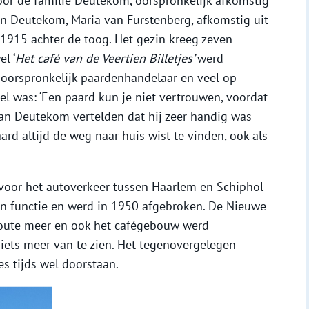
or de familie Deutekom, oorspronkelijk afkomstig
an Deutekom, Maria van Furstenberg, afkomstig uit
n 1915 achter de toog. Het gezin kreeg zeven
l ‘
Het café van de Veertien Billetjes’
werd
 oorspronkelijk paardenhandelaar en veel op
el was: ‘Een paard kun je niet vertrouwen, voordat
 Jan Deutekom vertelden dat hij zeer handig was
rd altijd de weg naar huis wist te vinden, ook als
voor het autoverkeer tussen Haarlem en Schiphol
jn functie en werd in 1950 afgebroken. De Nieuwe
oute meer en ook het cafégebouw werd
iets meer van te zien. Het tegenovergelegen
s tijds wel doorstaan.