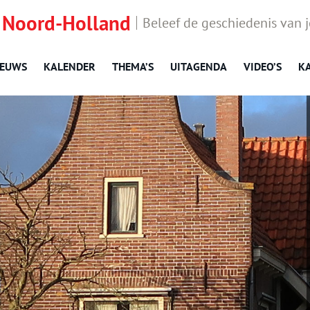
 Noord-Holland
Beleef de geschiedenis van 
IEUWS
KALENDER
THEMA’S
UITAGENDA
VIDEO’S
K