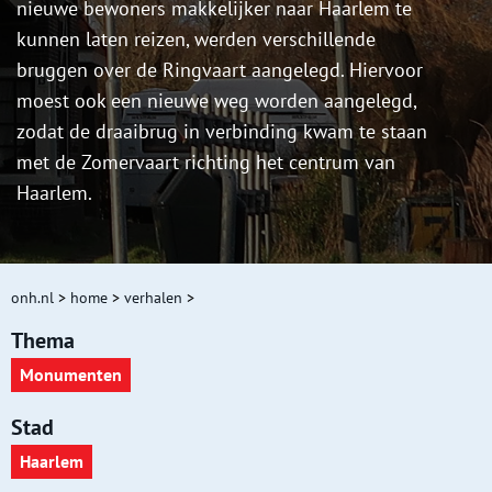
nieuwe bewoners makkelijker naar Haarlem te
kunnen laten reizen, werden verschillende
bruggen over de Ringvaart aangelegd. Hiervoor
moest ook een nieuwe weg worden aangelegd,
zodat de draaibrug in verbinding kwam te staan
met de Zomervaart richting het centrum van
Haarlem.
onh.nl
>
home
>
verhalen
>
Thema
Monumenten
Stad
Haarlem