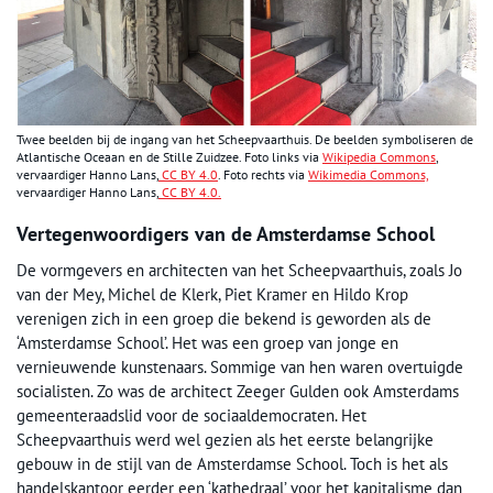
Twee beelden bij de ingang van het Scheepvaarthuis. De beelden symboliseren de
Atlantische Oceaan en de Stille Zuidzee. Foto links via
Wikipedia Commons
,
vervaardiger Hanno Lans,
CC BY 4.0
. Foto rechts via
Wikimedia Commons,
vervaardiger Hanno Lans,
CC BY 4.0
.
Vertegenwoordigers van de Amsterdamse School
De vormgevers en architecten van het Scheepvaarthuis, zoals Jo
van der Mey, Michel de Klerk, Piet Kramer en Hildo Krop
verenigen zich in een groep die bekend is geworden als de
‘Amsterdamse School’. Het was een groep van jonge en
vernieuwende kunstenaars. Sommige van hen waren overtuigde
socialisten. Zo was de architect Zeeger Gulden ook Amsterdams
gemeenteraadslid voor de sociaaldemocraten. Het
Scheepvaarthuis werd wel gezien als het eerste belangrijke
gebouw in de stijl van de Amsterdamse School. Toch is het als
handelskantoor eerder een ‘kathedraal’ voor het kapitalisme dan