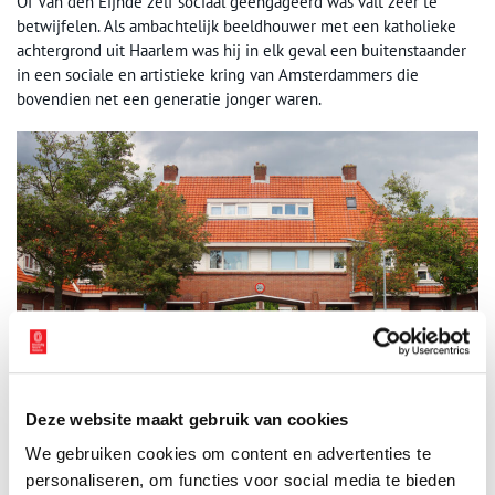
Of Van den Eijnde zelf sociaal geëngageerd was valt zeer te
betwijfelen. Als ambachtelijk beeldhouwer met een katholieke
achtergrond uit Haarlem was hij in elk geval een buitenstaander
in een sociale en artistieke kring van Amsterdammers die
bovendien net een generatie jonger waren.
Deze website maakt gebruik van cookies
De Kastanjestraat met sociale woningen als toegangspoort. De zuil is te zien onder
de poort. Foto: Marius Bruijn.
We gebruiken cookies om content en advertenties te
Spel, arbeid, ontwikkeling en idealisme
personaliseren, om functies voor social media te bieden