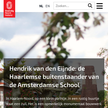
NL
EN
Hendrik van den Eijnde: de
Haarlemse buitenstaander van
de Amsterdamse School
In Haarlem-Noord, op een klein pleintje, in een rustig buurtje
staat een zuil. Het is een opmerkelijk monumentaal bouwwerk