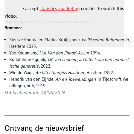
Please accept
statistics, marketing
cookies to watch this
video.
Haarlem Buitenbeeld
·
2.4 Kunst als Bouwsteen van het Huis
Bronnen:
Sietske Roorda en Marius Bruijn, podcast
‘Haarlem Buitenbeeld
‘,
Haarlem 2025.
Ype Koopmans, ‘
H.A. Van den Eijnde
‘, Assen 1994.
Rudolphine Eggink, ‘
J.B. van Loghem, architect van een optimist
ische generatie
‘, 2022.
Win de Wagt, ‘
Architectuurgids Haarlem’
, Haarlem 1992.
Hendrik van den Eijnde ‘
Af- en Toewendingen
‘ in Tijdschrift We
ndingen, nr 6, 1919.
Publicatiedatum: 29/06/2026
Ontvang de nieuwsbrief