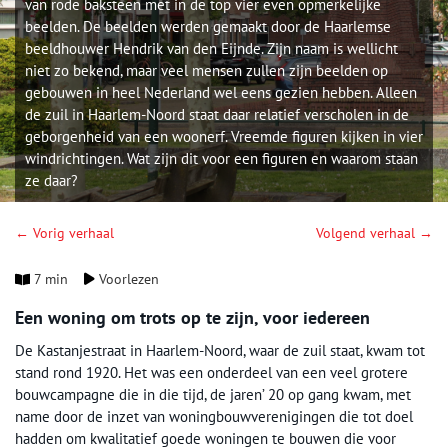
van rode baksteen met in de top vier even opmerkelijke
beelden. De beelden werden gemaakt door de Haarlemse
beeldhouwer Hendrik van den Eijnde. Zijn naam is wellicht
niet zo bekend, maar veel mensen zullen zijn beelden op
gebouwen in heel Nederland wel eens gezien hebben. Alleen
de zuil in Haarlem-Noord staat daar relatief verscholen in de
geborgenheid van een woonerf. Vreemde figuren kijken in vier
windrichtingen. Wat zijn dit voor een figuren en waarom staan
ze daar?
← Vorig verhaal
Volgend verhaal →
7 min
Voorlezen
Een woning om trots op te zijn, voor iedereen
De Kastanjestraat in Haarlem-Noord, waar de zuil staat, kwam tot
stand rond 1920. Het was een onderdeel van een veel grotere
bouwcampagne die in die tijd, de jaren’ 20 op gang kwam, met
name door de inzet van woningbouwverenigingen die tot doel
hadden om kwalitatief goede woningen te bouwen die voor