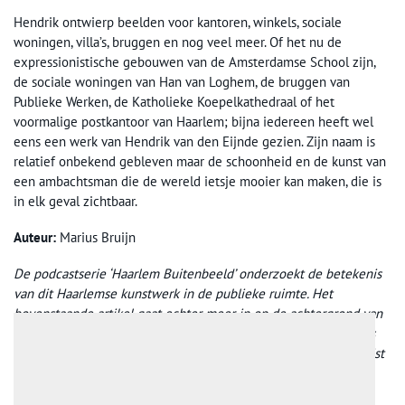
Hendrik ontwierp beelden voor kantoren, winkels, sociale
woningen, villa’s, bruggen en nog veel meer. Of het nu de
expressionistische gebouwen van de Amsterdamse School zijn,
de sociale woningen van Han van Loghem, de bruggen van
Publieke Werken, de Katholieke Koepelkathedraal of het
voormalige postkantoor van Haarlem; bijna iedereen heeft wel
eens een werk van Hendrik van den Eijnde gezien. Zijn naam is
relatief onbekend gebleven maar de schoonheid en de kunst van
een ambachtsman die de wereld ietsje mooier kan maken, die is
in elk geval zichtbaar.
Auteur:
Marius Bruijn
De podcastserie ‘Haarlem Buitenbeeld’ onderzoekt de betekenis
van dit Haarlemse kunstwerk in de publieke ruimte. Het
bovenstaande artikel gaat echter meer in op de achtergrond van
de kunstenaar Hendrik van den Eijnde. ‘Haarlem Buitenbeeld’ is
gemaakt door kunsthistorica Sietske Roorda en erfgoedspecialist
Marius Bruijn i.s.m. Kunstplatform 37PK. Beluister
hier
de
aflevering over de zuil van Hendrik van den Eijnde.