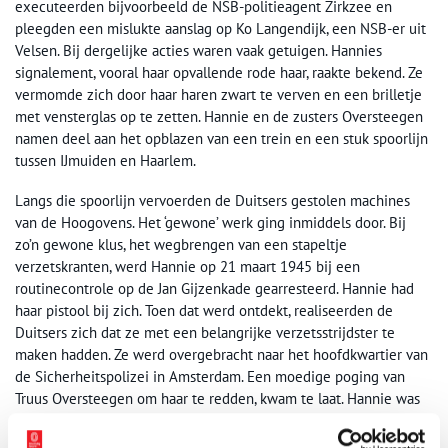
executeerden bijvoorbeeld de NSB-politieagent Zirkzee en
pleegden een mislukte aanslag op Ko Langendijk, een NSB-er uit
Velsen. Bij dergelijke acties waren vaak getuigen. Hannies
signalement, vooral haar opvallende rode haar, raakte bekend. Ze
vermomde zich door haar haren zwart te verven en een brilletje
met vensterglas op te zetten. Hannie en de zusters Oversteegen
namen deel aan het opblazen van een trein en een stuk spoorlijn
tussen IJmuiden en Haarlem.
Langs die spoorlijn vervoerden de Duitsers gestolen machines
van de Hoogovens. Het ‘gewone’ werk ging inmiddels door. Bij
zo’n gewone klus, het wegbrengen van een stapeltje
verzetskranten, werd Hannie op 21 maart 1945 bij een
routinecontrole op de Jan Gijzenkade gearresteerd. Hannie had
haar pistool bij zich. Toen dat werd ontdekt, realiseerden de
Duitsers zich dat ze met een belangrijke verzetsstrijdster te
maken hadden. Ze werd overgebracht naar het hoofdkwartier van
de Sicherheitspolizei in Amsterdam. Een moedige poging van
Truus Oversteegen om haar te redden, kwam te laat. Hannie was
op 17 april in de duinen bij Bloemendaal doodgeschoten.