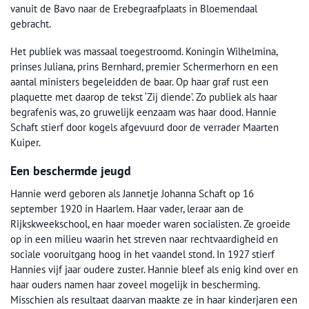
vanuit de Bavo naar de Erebegraafplaats in Bloemendaal
gebracht.
Het publiek was massaal toegestroomd. Koningin Wilhelmina,
prinses Juliana, prins Bernhard, premier Schermerhorn en een
aantal ministers begeleidden de baar. Op haar graf rust een
plaquette met daarop de tekst ‘Zij diende’. Zo publiek als haar
begrafenis was, zo gruwelijk eenzaam was haar dood. Hannie
Schaft stierf door kogels afgevuurd door de verrader Maarten
Kuiper.
Een beschermde jeugd
Hannie werd geboren als Jannetje Johanna Schaft op 16
september 1920 in Haarlem. Haar vader, leraar aan de
Rijkskweekschool, en haar moeder waren socialisten. Ze groeide
op in een milieu waarin het streven naar rechtvaardigheid en
sociale vooruitgang hoog in het vaandel stond. In 1927 stierf
Hannies vijf jaar oudere zuster. Hannie bleef als enig kind over en
haar ouders namen haar zoveel mogelijk in bescherming.
Misschien als resultaat daarvan maakte ze in haar kinderjaren een