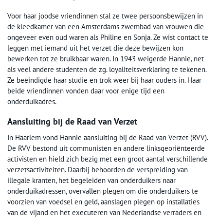
Voor haar joodse vriendinnen stal ze twee persoonsbewijzen in
de kleedkamer van een Amsterdams zwembad van vrouwen die
ongeveer even oud waren als Philine en Sonja. Ze wist contact te
leggen met iemand uit het verzet die deze bewijzen kon
bewerken tot ze bruikbaar waren. In 1943 weigerde Hannie, net
als veel andere studenten de zg. loyaliteitsverklaring te tekenen.
Ze beëindigde haar studie en trok weer bij haar ouders in. Haar
beide vriendinnen vonden daar voor enige tijd een
onderduikadres.
Aansluiting bij de Raad van Verzet
In Haarlem vond Hannie aansluiting bij de Raad van Verzet (RVV).
De RVV bestond uit communisten en andere linksgeoriënteerde
activisten en hield zich bezig met een groot aantal verschillende
verzetsactiviteiten. Daarbij behoorden de verspreiding van
illegale kranten, het begeleiden van onderduikers naar
onderduikadressen, overvallen plegen om die onderduikers te
voorzien van voedsel en geld, aanslagen plegen op installaties
van de vijand en het executeren van Nederlandse verraders en