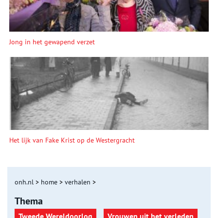
Jong in het gewapend verzet
Het lijk van Fake Krist op de Westergracht
onh.nl
>
home
>
verhalen
>
Thema
Tweede Wereldoorlog
Vrouwen uit het verleden