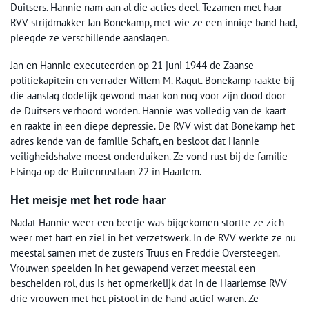
Duitsers. Hannie nam aan al die acties deel. Tezamen met haar
RVV-strijdmakker Jan Bonekamp, met wie ze een innige band had,
pleegde ze verschillende aanslagen.
Jan en Hannie executeerden op 21 juni 1944 de Zaanse
politiekapitein en verrader Willem M. Ragut. Bonekamp raakte bij
die aanslag dodelijk gewond maar kon nog voor zijn dood door
de Duitsers verhoord worden. Hannie was volledig van de kaart
en raakte in een diepe depressie. De RVV wist dat Bonekamp het
adres kende van de familie Schaft, en besloot dat Hannie
veiligheidshalve moest onderduiken. Ze vond rust bij de familie
Elsinga op de Buitenrustlaan 22 in Haarlem.
Het meisje met het rode haar
Nadat Hannie weer een beetje was bijgekomen stortte ze zich
weer met hart en ziel in het verzetswerk. In de RVV werkte ze nu
meestal samen met de zusters Truus en Freddie Oversteegen.
Vrouwen speelden in het gewapend verzet meestal een
bescheiden rol, dus is het opmerkelijk dat in de Haarlemse RVV
drie vrouwen met het pistool in de hand actief waren. Ze