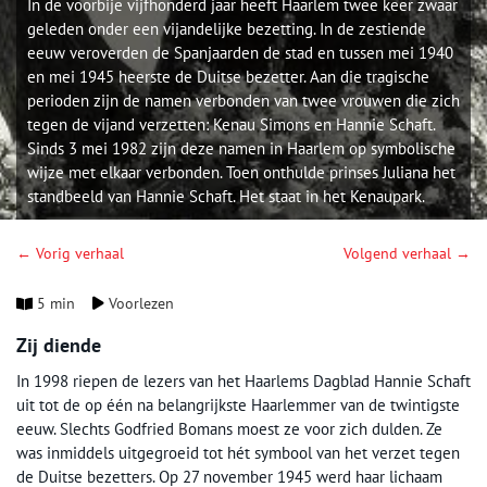
In de voorbije vijfhonderd jaar heeft Haarlem twee keer zwaar
geleden onder een vijandelijke bezetting. In de zestiende
eeuw veroverden de Spanjaarden de stad en tussen mei 1940
en mei 1945 heerste de Duitse bezetter. Aan die tragische
perioden zijn de namen verbonden van twee vrouwen die zich
tegen de vijand verzetten: Kenau Simons en Hannie Schaft.
Sinds 3 mei 1982 zijn deze namen in Haarlem op symbolische
wijze met elkaar verbonden. Toen onthulde prinses Juliana het
standbeeld van Hannie Schaft. Het staat in het Kenaupark.
← Vorig verhaal
Volgend verhaal →
5 min
Voorlezen
Zij diende
In 1998 riepen de lezers van het Haarlems Dagblad Hannie Schaft
uit tot de op één na belangrijkste Haarlemmer van de twintigste
eeuw. Slechts Godfried Bomans moest ze voor zich dulden. Ze
was inmiddels uitgegroeid tot hét symbool van het verzet tegen
de Duitse bezetters. Op 27 november 1945 werd haar lichaam