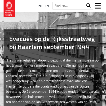
NL
EN
Evacués op de Rijksstraatweg
bij Haarlem september 1944
"Het is werkelijk een droevig gezicht al die mensen die nu op
het laatste moment moeten evacueren. Die nu nog have en
goed in de steek moeten laten om elders een onderdak te
zoeken", noteerde F.F. Klein-Schiphorst in zijn dagboek. Hij
was ooggetuige van een grootscheepse evacuatie van
Haarlemse burgers die plaatsvond op last van de Duitse
bezetters. Op 19 september 1944 was bekendgemaakt dat alle
bewoners hun huis moesten verlaten die woonden in Haarlem
ten noorden van de Jan Gijzenvaart, ten westen van de Delft,