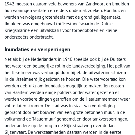
1942 moesten daarom vele bewoners van Zandvoort en IJmuiden
hun woningen verlaten en elders onderdak zoeken. Hun huizen
werden vervolgens grotendeels met de grond gelijkgemaakt.
IJmuiden was omgebouwd tot ‘Festung’ waarin de Duitse
Kriegsmarine een uitvalsbasis voor torpedoboten en kleine
onderzeeërs onderbracht.
Inundaties en versperringen
Net als bij de Nederlanders in 1940 speelde ook bij de Duitsers
het water een belangrijke rol in de landsverdediging. Het peil van
het IJsselmeer was verhoogd door bij eb de uitwateringssluizen
in de IJsselmeerdijk gesloten te houden. Die watervoorraad kon
worden gebruikt om inundaties mogelijk te maken. Ten oosten
van Haarlem werden enige polders onder water gezet en er
werden voorbereidingen getroffen om de Haarlemmermeer weer
vol te laten stromen. De stad was in staat van verdediging
gebracht door het bouwen van een grote betonnen muur, in de
volksmond de ‘Mauermuur’ genoemd, en door tankversperringen,
onder andere op de brug in de Rijksstraatweg over de Jan
Gijzenvaart. De werkzaamheden daaraan werden in de eerste