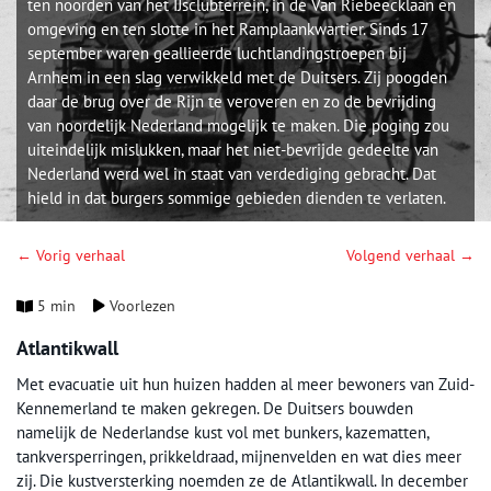
ten noorden van het IJsclubterrein, in de Van Riebeecklaan en
omgeving en ten slotte in het Ramplaankwartier. Sinds 17
september waren geallieerde luchtlandingstroepen bij
Arnhem in een slag verwikkeld met de Duitsers. Zij poogden
daar de brug over de Rijn te veroveren en zo de bevrijding
van noordelijk Nederland mogelijk te maken. Die poging zou
uiteindelijk mislukken, maar het niet-bevrijde gedeelte van
Nederland werd wel in staat van verdediging gebracht. Dat
hield in dat burgers sommige gebieden dienden te verlaten.
← Vorig verhaal
Volgend verhaal →
5 min
Voorlezen
Atlantikwall
Met evacuatie uit hun huizen hadden al meer bewoners van Zuid-
Kennemerland te maken gekregen. De Duitsers bouwden
namelijk de Nederlandse kust vol met bunkers, kazematten,
tankversperringen, prikkeldraad, mijnenvelden en wat dies meer
zij. Die kustversterking noemden ze de Atlantikwall. In december