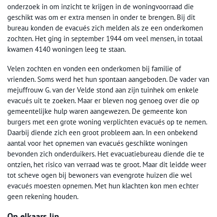
onderzoek in om inzicht te krijgen in de woningvoorraad die
geschikt was om er extra mensen in onder te brengen. Bij dit
bureau konden de evacués zich melden als ze een onderkomen
zochten. Het ging in september 1944 om veel mensen, in totaal
kwamen 4140 woningen leeg te staan.
Velen zochten en vonden een onderkomen bij familie of
vrienden. Soms werd het hun spontaan aangeboden. De vader van
mejuffrouw G. van der Velde stond aan zijn tuinhek om enkele
evacués uit te zoeken. Maar er bleven nog genoeg over die op
gemeentelijke hulp waren aangewezen. De gemeente kon
burgers met een grote woning verplichten evacués op te nemen.
Daarbij diende zich een groot probleem aan. In een onbekend
aantal voor het opnemen van evacués geschikte woningen
bevonden zich onderduikers. Het evacuatiebureau diende die te
ontzien, het risico van verraad was te groot. Maar dit leidde weer
tot scheve ogen bij bewoners van evengrote huizen die wel
evacués moesten opnemen. Met hun klachten kon men echter
geen rekening houden.
Op elkaars lip