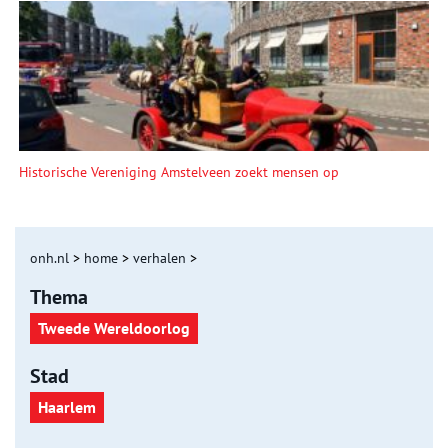
Historische Vereniging Amstelveen zoekt mensen op
onh.nl
>
home
>
verhalen
>
Thema
Tweede Wereldoorlog
Stad
Haarlem