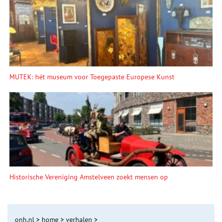
MUTEK: hét museum voor Toegepaste Europese Kunst
Historische Vereniging Amstelveen zoekt mensen op
onh.nl
>
home
>
verhalen
>