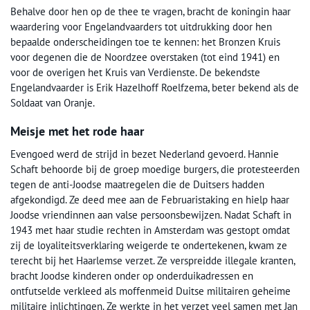
Behalve door hen op de thee te vragen, bracht de koningin haar
waardering voor Engelandvaarders tot uitdrukking door hen
bepaalde onderscheidingen toe te kennen: het Bronzen Kruis
voor degenen die de Noordzee overstaken (tot eind 1941) en
voor de overigen het Kruis van Verdienste. De bekendste
Engelandvaarder is Erik Hazelhoff Roelfzema, beter bekend als de
Soldaat van Oranje.
Meisje met het rode haar
Evengoed werd de strijd in bezet Nederland gevoerd. Hannie
Schaft behoorde bij de groep moedige burgers, die protesteerden
tegen de anti-Joodse maatregelen die de Duitsers hadden
afgekondigd. Ze deed mee aan de Februaristaking en hielp haar
Joodse vriendinnen aan valse persoonsbewijzen. Nadat Schaft in
1943 met haar studie rechten in Amsterdam was gestopt omdat
zij de loyaliteitsverklaring weigerde te ondertekenen, kwam ze
terecht bij het Haarlemse verzet. Ze verspreidde illegale kranten,
bracht Joodse kinderen onder op onderduikadressen en
ontfutselde verkleed als moffenmeid Duitse militairen geheime
militaire inlichtingen. Ze werkte in het verzet veel samen met Jan