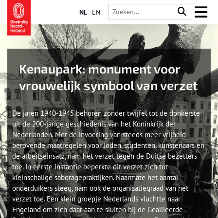
NL
EN
Kenaupark: monument voor
vrouwelijk symbool van verzet
De jaren 1940-1945 behoren zonder twijfel tot de donkerste
uit de 200-jarige geschiedenis van het Koninkrijk der
Nederlanden. Met de invoering van steeds meer vrijheid
berovende maatregelen voor Joden, studenten, kunstenaars en
de arbeitseinsatz, nam het verzet tegen de Duitse bezetters
toe. In eerste instantie beperkte dit verzet zich tot
kleinschalige sabotagepraktijken. Naarmate het aantal
onderduikers steeg, nam ook de organisatiegraad van het
verzet toe. Een klein groepje Nederlands vluchtte naar
Engeland om zich daar aan te sluiten bij de Geallieerde