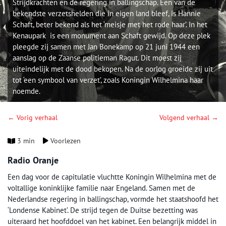
Strijdkrachten en de regering in ballingschap. Een van de
bekendste verzetshelden die in eigen land bleef, is Hannie
Schaft, beter bekend als het ‘meisje met het rode haar’. In het
Kenaupark is een monument aan Schaft gewijd. Op deze plek
pleegde zij samen met Jan Bonekamp op 21 juni 1944 een
aanslag op de Zaanse politieman Ragut. Dit moest zij
uiteindelijk met de dood bekopen. Na de oorlog groeide zij uit
tot ‘een symbool van verzet’, zoals Koningin Wilhelmina haar
noemde.
← Vorig verhaal
Volgend verhaal →
3 min
Voorlezen
Radio Oranje
Een dag voor de capitulatie vluchtte Koningin Wilhelmina met de
voltallige koninklijke familie naar Engeland. Samen met de
Nederlandse regering in ballingschap, vormde het staatshoofd het
‘Londense Kabinet’. De strijd tegen de Duitse bezetting was
uiteraard het hoofddoel van het kabinet. Een belangrijk middel in