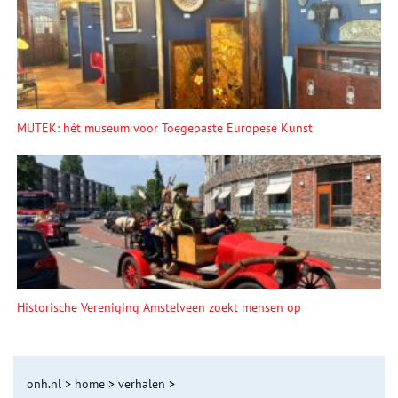
MUTEK: hét museum voor Toegepaste Europese Kunst
Historische Vereniging Amstelveen zoekt mensen op
onh.nl
>
home
>
verhalen
>