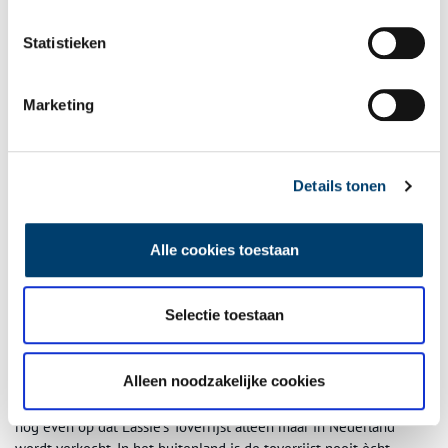
de band af.
Statistieken
Marketing
Op 1 juli 1943 wordt het 50-jarig bestaan van de fabriek gevierd en gaat het
voltallige personeel op de foto.
Details tonen
Vakantiehuisjes
Ooit, zo rond 1960, bouwde Lassie woningen voor het personeel,
achter de fabriek en elders in het dorp. En aan de kust had Lassie
Alle cookies toestaan
vakantiehuisjes neer laten zetten, die werknemers konden huren.
Petra Dik, HR-manager: “Als mensen problemen hadden met de
Selectie toestaan
studie van hun kinderen, konden ze bij een fonds aankloppen. Net
als die vakantiehuisjes bestaat dat overigens niet meer.” Robert:
“Oh ja, en met een ploegje van tien man doen we altijd mee aan
Alleen noodzakelijke cookies
de Dam tot Damloop. Is wel zo wel gezellig.”Nadat Robert de
verslaggever nog even door de fabriek heeft geloodst, wijst hij er
nog even op dat Lassie’s Toverrijst alleen maar in Nederland