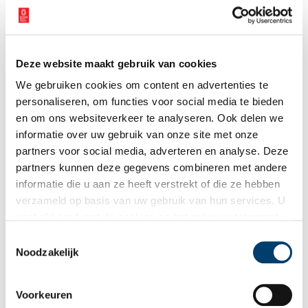
Deze website maakt gebruik van cookies
We gebruiken cookies om content en advertenties te
De doosjes rijst rollen van de lopende band. Beeld: Arnoud van Soest.
personaliseren, om functies voor social media te bieden
Rijstbloem
en om ons websiteverkeer te analyseren. Ook delen we
Dat gaat zo goed dat de productie van rijstbloem die van de
informatie over uw gebruik van onze site met onze
consumentenrijst inmiddels verre overtreft. En daarmee is de
partners voor social media, adverteren en analyse. Deze
toekomst van Lassie voorlopig weer veilig gesteld.
partners kunnen deze gegevens combineren met andere
informatie die u aan ze heeft verstrekt of die ze hebben
In de Lassie-fabriek werken nu tussen de 60 en 70 man. Dat zijn
verzameld op basis van uw gebruik van hun services. U
er ooit, na de oorlog, zo’n 365 geweest. Dat men het nu met 70
gaat akkoord met de cookies en het
privacystatement
mensen af kan komt door de automatisering. Kop: “Ooit zaten
als u onze website blijft gebruiken.
jongetjes van 14 jaar aan een héle lange tafel om doosjes voor de
Toestemmingsselectie
rijst te maken. Ze begonnen met een blok hout, waar ze karton
Noodzakelijk
omheen wikkelden. Vervolgens werd het hout eruit gehaald en
werd het omhulsel met rijst gevuld.” Tegenwoordig gebeurt dat
Voorkeuren
allemaal machinaal en rollen er 180 pakken rijst per minuut van