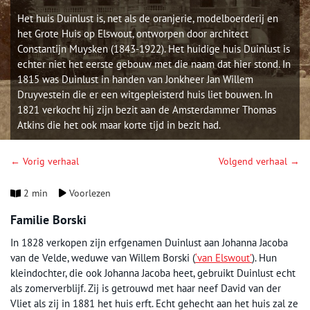
Het huis Duinlust is, net als de oranjerie, modelboerderij en
het Grote Huis op Elswout, ontworpen door architect
Constantijn Muysken (1843-1922). Het huidige huis Duinlust is
echter niet het eerste gebouw met die naam dat hier stond. In
1815 was Duinlust in handen van Jonkheer Jan Willem
Druyvestein die er een witgepleisterd huis liet bouwen. In
1821 verkocht hij zijn bezit aan de Amsterdammer Thomas
Atkins die het ook maar korte tijd in bezit had.
← Vorig verhaal
Volgend verhaal →
2 min
Voorlezen
Familie Borski
In 1828 verkopen zijn erfgenamen Duinlust aan Johanna Jacoba
van de Velde, weduwe van Willem Borski (
‘van Elswout’
). Hun
kleindochter, die ook Johanna Jacoba heet, gebruikt Duinlust echt
als zomerverblijf. Zij is getrouwd met haar neef David van der
Vliet als zij in 1881 het huis erft. Echt gehecht aan het huis zal ze