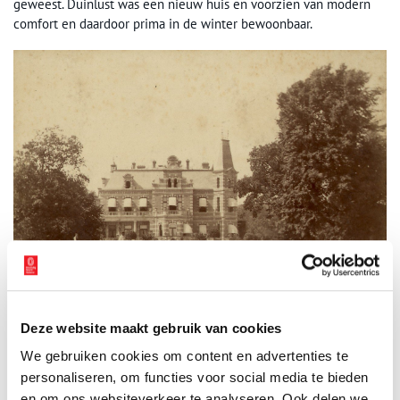
geweest. Duinlust was een nieuw huis en voorzien van modern
comfort en daardoor prima in de winter bewoonbaar.
Duinlust, 1880. Collectie Noord-Hollands Archief.
Deze website maakt gebruik van cookies
Bouwsels op het terrein van Duinlust
We gebruiken cookies om content en advertenties te
Op het terrein van Duinlust kun je tegen vreemde bouwsels
personaliseren, om functies voor social media te bieden
aanlopen. Er zijn geen bordjes die iets verklaren. Dat maakt het
en om ons websiteverkeer te analyseren. Ook delen we