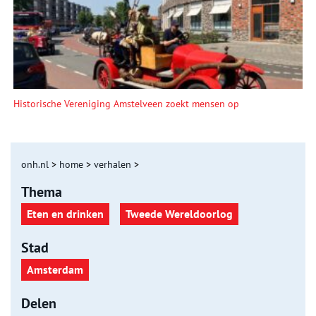
Historische Vereniging Amstelveen zoekt mensen op
onh.nl
>
home
>
verhalen
>
Thema
Eten en drinken
Tweede Wereldoorlog
Stad
Amsterdam
Delen