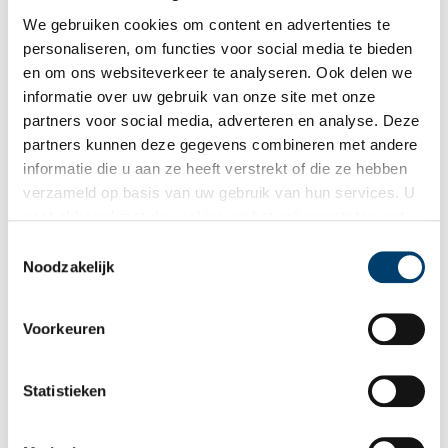
We gebruiken cookies om content en advertenties te
personaliseren, om functies voor social media te bieden
en om ons websiteverkeer te analyseren. Ook delen we
informatie over uw gebruik van onze site met onze
partners voor social media, adverteren en analyse. Deze
partners kunnen deze gegevens combineren met andere
Aardappelendoosje. Foto: Collectie Verzetsmuseum, Amsterdam.
informatie die u aan ze heeft verstrekt of die ze hebben
Surrogaat
verzameld op basis van uw gebruik van hun services. U
gaat akkoord met de cookies en het
privacystatement
Door de oorlog is er geen gewone handel tussen landen mogelijk.
als u onze website blijft gebruiken.
Toestemmingsselectie
De grenzen van Nederland zijn gesloten. Producten die van ver
Noodzakelijk
komen, zoals koffie, thee, tabak, olie, rubber en rijst raken op. En
de Duitse bezetters brengen veel producten uit Nederland naar
Duitsland; Nederland wordt leeggeroofd. Van koffie, thee en
Voorkeuren
tabak zijn al snel alleen nog surrogaatproducten verkrijgbaar. Zo
wordt surrogaatkoffie niet van echte koffiebonen gemaakt, maar
van granen. Doordat het wel op koffie lijkt, wordt het ook wel
Statistieken
eikeltjes-koffie genoemd. Surrogaat hoeft niet altijd slechter te
zijn dan het originele product. Neem bijvoorbeeld margarine als
een vervanging van roomboter. Veel mensen vonden dat destijds