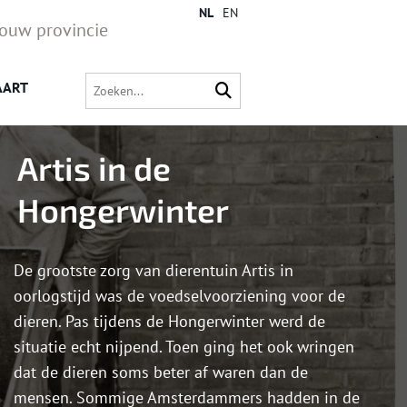
NL
EN
jouw provincie
AART
Artis in de
Hongerwinter
De grootste zorg van dierentuin Artis in
oorlogstijd was de voedselvoorziening voor de
dieren. Pas tijdens de Hongerwinter werd de
situatie echt nijpend. Toen ging het ook wringen
dat de dieren soms beter af waren dan de
mensen. Sommige Amsterdammers hadden in de