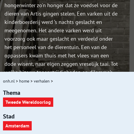
hongerwinter zo'n honger dat ze voedsel voor de
dieren van Artis gingen stelen. Een varken uit de
kinderboerderij werd ‘s nachts geslacht en
meegenomen. Het andere varken werd uit
voorzorg ook maar geslacht en verdeeld onder
het personeel van de dierentuin. Een van de
oppassers kwam thuis met het vlees van een
dode wisent, naar eigen zeggen vreselijk taai. Tot
welke bizarre tegenstrijdigheden en dilemma’s
voedselschaarste kan leiden, blijkt uit de
onh.nl
>
home
>
verhalen
>
verhalen van oud-Artispersoneel die door het
Thema
Verzetsmuseum zijn opgetekend.
Tweede Wereldoorlog
Stad
Amsterdam