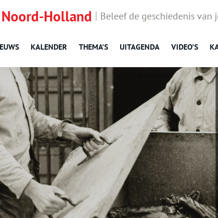
 Noord-Holland
Beleef de geschiedenis van 
IEUWS
KALENDER
THEMA’S
UITAGENDA
VIDEO’S
K