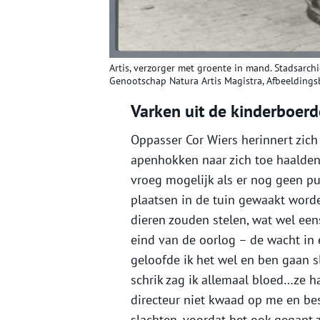
Artis, verzorger met groente in mand. Stadsarch
Genootschap Natura Artis Magistra, Afbeelding
Varken uit de kinderboerde
Oppasser Cor Wiers herinnert zich
apenhokken naar zich toe haalden
vroeg mogelijk als er nog geen pu
plaatsen in de tuin gewaakt wor
dieren zouden stelen, wat wel een
eind van de oorlog – de wacht in 
geloofde ik het wel en ben gaan 
schrik zag ik allemaal bloed…ze 
directeur niet kwaad op me en be
slachten, voordat het ook gegapt 