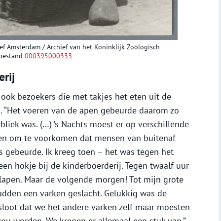
ief Amsterdam / Archief van het Koninklijk Zoölogisch
sbestand
000395000333
rij
 ook bezoekers die met takjes het eten uit de
. “Het voeren van de apen gebeurde daarom zo
bliek was. (…) ’s Nachts moest er op verschillende
den om te voorkomen dat mensen van buitenaf
s gebeurde. Ik kreeg toen – het was tegen het
een hokje bij de kinderboerderij. Tegen twaalf uur
slapen. Maar de volgende morgen! Tot mijn grote
hadden een varken geslacht. Gelukkig was de
sloot dat we het andere varken zelf maar moesten
zou worden. We kregen er allemaal een stuk van.”