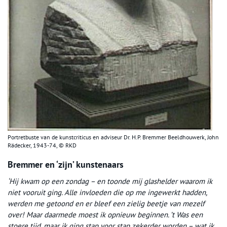
Portretbuste van de kunstcriticus en adviseur Dr. H.P. Bremmer Beeldhouwerk, John
Rädecker, 1943-74, © RKD
Bremmer en ‘zijn’ kunstenaars
‘Hij kwam op een zondag – en toonde mij glashelder waarom ik
niet vooruit ging. Alle invloeden die op me ingewerkt hadden,
werden me getoond en er bleef een zielig beetje van mezelf
over! Maar daarmede moest ik opnieuw beginnen. ’t Was een
stoere tijd, maar ik ging stap voor stap zekerder worden – wat ik