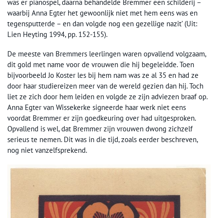
was er pianospel, daarna behandelde Bremmer een schilderij –
waarbij Anna Egter het gewoonlijk niet met hem eens was en
tegensputterde – en dan volgde nog een gezellige nazit’ (Uit:
Lien Heyting 1994, pp. 152-155).
De meeste van Bremmers leerlingen waren opvallend volgzaam,
dit gold met name voor de vrouwen die hij begeleidde. Toen
bijvoorbeeld Jo Koster les bij hem nam was ze al 35 en had ze
door haar studiereizen meer van de wereld gezien dan hij. Toch
liet ze zich door hem leiden en volgde ze zijn adviezen braaf op.
Anna Egter van Wissekerke signeerde haar werk niet eens
voordat Bremmer er zijn goedkeuring over had uitgesproken.
Opvallend is wel, dat Bremmer zijn vrouwen dwong zichzelf
serieus te nemen. Dit was in die tijd, zoals eerder beschreven,
nog niet vanzelfsprekend.