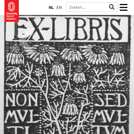
NL
EN