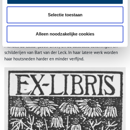
toch weer houtsneden te gaan maken, wat zij dan ook weer ging
doen. Rond het begin van de jaren twintig begon Julie steeds
soberder en gestileerder in kleiner formaat te werken. Dit past
Selectie toestaan
geheel in het tijdbeeld wat zich omstreeks 1900 als reactie op
het impressionisme van de Haagse School en hun opvolgers
ontwikkelde. Julie liet zich hierbij inspireren door de gestileerde
Alleen noodzakelijke cookies
en geabstraheerde kunstvisie van de beeldhouwer Joseph
Mendes da Costa (1863-1939) en de abstracte tekeningen en
schilderijen van Bart van der Leck. In haar latere werk worden
haar houtsneden harder en minder verfijnd.