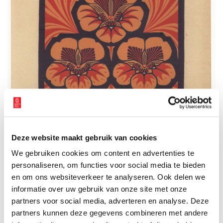
Deze website maakt gebruik van cookies
Julie de Graag, Oost-Indische kers 1919 Kleurhoutsnede, © Gemeentemuseum Den
Haag
We gebruiken cookies om content en advertenties te
personaliseren, om functies voor social media te bieden
Julie de Graag
en om ons websiteverkeer te analyseren. Ook delen we
Veel van Bremmers leerlingen waren ontzettend onzeker en
informatie over uw gebruik van onze site met onze
hingen daarom zwaar op hem. Een van zijn meest getalenteerde,
partners voor social media, adverteren en analyse. Deze
maar waarschijnlijk ook meest labiele vrouwelijke leerling was
partners kunnen deze gegevens combineren met andere
Anna Julia (Julie) de Graag (1877-1924). Haar bijzondere