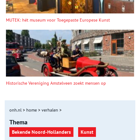
MUTEK: hét museum voor Toegepaste Europese Kunst
Historische Vereniging Amstelveen zoekt mensen op
onh.nl
>
home
>
verhalen
>
Thema
Bekende Noord-Hollanders
Kunst